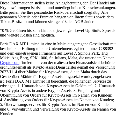
Diese Informationen stellen keine Anlageberatung dar. Der Handel mit
Kryptowährungen ist riskant und unterliegt hohen Kursschwankungen.
Bitte prüfen Sie Ihre persönliche Risikobereitschaft sorgfältig. Alle
genannten Vorteile oder Prämien hängen von Ihrem Status sowie dem
Token-Besitz ab und können sich gemäß den AGB ändern.
*0 % Gebühren bis zum Limit der jeweiligen Level-Up-Stufe. Spreads
und weitere Kosten sind möglich.
Foris DAX MT Limited ist eine in Malta eingetragene Gesellschaft mit
beschränkter Haftung mit der Unternehmensregisternummer C 88392
und dem eingetragenen Firmensitz auf Level 7, Spinola Park, Triq
Mikiel Ang Borg, SPK 1000, St. Julians, Malta, die unter dem Namen
Crypto.com
firmiert und von der maltesischen Finanzaufsichtsbehörde
ordnungsgemäß als Krypto-Asset-Dienstleister gemäß der Verordnung
2023/1114 über Märkte für Krypto-Assets, die in Malta durch das
Gesetz über Märkte für Krypto-Assets umgesetzt wurde, zugelassen
ist. Foris DAX MT Limited ist berechtigt, die folgenden Services zu
erbringen: 1. Umtausch von Krypto-Assets in Geldmittel; 2. Umtausch
von Krypto-Assets in andere Krypto-Assets; 3. Empfang und
Übermittlung von Orders für Krypto-Assets im Namen von Kunden;
4. Ausführung von Orders für Krypto-Assets im Namen von Kunden;
5. Überweisungsservices für Krypto-Assets im Namen von Kunden;
und 6. Verwahrung und Verwaltung von Krypto-Assets im Namen von
Kunden.