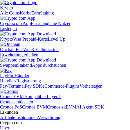
Krypto
Alle Coins
Körbe
Earn
Staking
Crypto.com App
Für alltägliche Nutzer
Loslegen
Krypto
Visa Prepaid-Karte
Level Up
Onchain
Für Web3-Enthusiasten
Erweiterung erhalten
Swappen
Staken
dApps durchsuchen
Pay
Für Händler
Händler-Registrierung
Pay-Terminal
Pay SDK
eCommerce-Plugins
Vorhersagen
Cronos
EVM-kompatible Layer 1
Cronos entdecken
Cronos PoS
Cronos EVM
Cronos zkEVM
AI Agent SDK
Erkunden
Affiliate
Institutionen
Verwahrung
Crypto.com
Über