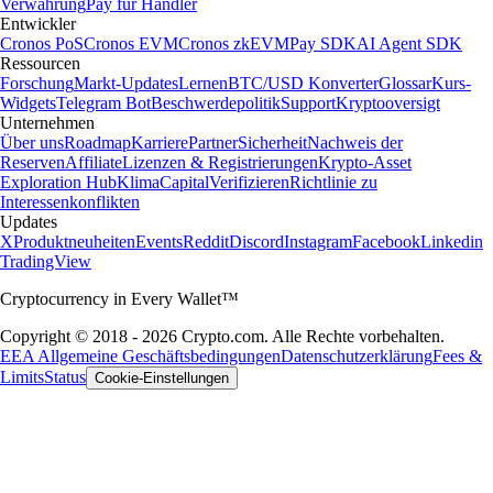
Verwahrung
Pay für Händler
Entwickler
Cronos PoS
Cronos EVM
Cronos zkEVM
Pay SDK
AI Agent SDK
Ressourcen
Forschung
Markt-Updates
Lernen
BTC/USD Konverter
Glossar
Kurs-
Widgets
Telegram Bot
Beschwerdepolitik
Support
Kryptooversigt
Unternehmen
Über uns
Roadmap
Karriere
Partner
Sicherheit
Nachweis der
Reserven
Affiliate
Lizenzen & Registrierungen
Krypto-Asset
Exploration Hub
Klima
Capital
Verifizieren
Richtlinie zu
Interessenkonflikten
Updates
X
Produktneuheiten
Events
Reddit
Discord
Instagram
Facebook
Linkedin
TradingView
Cryptocurrency in Every Wallet™
Copyright © 2018 - 2026 Crypto.com. Alle Rechte vorbehalten.
EEA Allgemeine Geschäftsbedingungen
Datenschutzerklärung
Fees &
Limits
Status
Cookie-Einstellungen