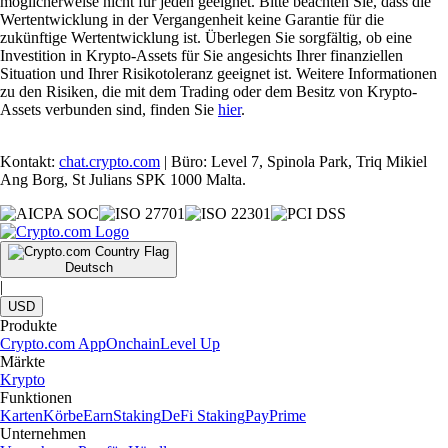
möglicherweise nicht für jeden geeignet. Bitte beachten Sie, dass die
Wertentwicklung in der Vergangenheit keine Garantie für die
zukünftige Wertentwicklung ist. Überlegen Sie sorgfältig, ob eine
Investition in Krypto-Assets für Sie angesichts Ihrer finanziellen
Situation und Ihrer Risikotoleranz geeignet ist. Weitere Informationen
zu den Risiken, die mit dem Trading oder dem Besitz von Krypto-
Assets verbunden sind, finden Sie
hier
.
Kontakt:
chat.crypto.com
| Büro: Level 7, Spinola Park, Triq Mikiel
Ang Borg, St Julians SPK 1000 Malta.
Deutsch
|
USD
Produkte
Crypto.com App
Onchain
Level Up
Märkte
Krypto
Funktionen
Karten
Körbe
Earn
Staking
DeFi Staking
Pay
Prime
Unternehmen