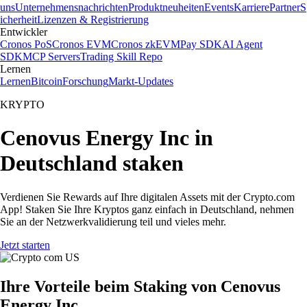
uns
Unternehmensnachrichten
Produktneuheiten
Events
Karriere
Partner
S
icherheit
Lizenzen & Registrierung
Entwickler
Cronos PoS
Cronos EVM
Cronos zkEVM
Pay SDK
AI Agent
SDK
MCP Servers
Trading Skill Repo
Lernen
Lernen
Bitcoin
Forschung
Markt-Updates
KRYPTO
Cenovus Energy Inc in
Deutschland staken
Verdienen Sie Rewards auf Ihre digitalen Assets mit der Crypto.com
App! Staken Sie Ihre Kryptos ganz einfach in Deutschland, nehmen
Sie an der Netzwerkvalidierung teil und vieles mehr.
Jetzt starten
Ihre Vorteile beim Staking von Cenovus
Energy Inc