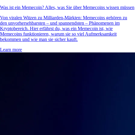
Was ist ein Memecoin? Alles, was Sie über Memecoins wissen müssen
Von viralen Witzen zu Milliarden-Märkten: Memecoins gehören zu
den unvorhersehbarsten – und spannendsten – Phänomenen im
Kryptobereich. Hier erfährst du, was ein Memecoin ist, wie
Memecoins funktionieren, warum sie so viel Aufmerksamkeit
bekommen und wie man sie sicher kauft.
Learn more