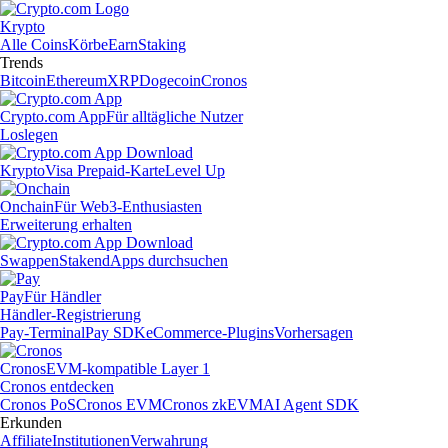
Krypto
Alle Coins
Körbe
Earn
Staking
Trends
Bitcoin
Ethereum
XRP
Dogecoin
Cronos
Crypto.com App
Für alltägliche Nutzer
Loslegen
Krypto
Visa Prepaid-Karte
Level Up
Onchain
Für Web3-Enthusiasten
Erweiterung erhalten
Swappen
Staken
dApps durchsuchen
Pay
Für Händler
Händler-Registrierung
Pay-Terminal
Pay SDK
eCommerce-Plugins
Vorhersagen
Cronos
EVM-kompatible Layer 1
Cronos entdecken
Cronos PoS
Cronos EVM
Cronos zkEVM
AI Agent SDK
Erkunden
Affiliate
Institutionen
Verwahrung