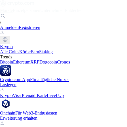
Märkte
Einzelpersonen
Unternehmen
Entdecken
/
Anmelden
Registrieren
Krypto
Alle Coins
Körbe
Earn
Staking
Trends
Bitcoin
Ethereum
XRP
Dogecoin
Cronos
Crypto.com App
Für alltägliche Nutzer
Loslegen
Krypto
Visa Prepaid-Karte
Level Up
Onchain
Für Web3-Enthusiasten
Erweiterung erhalten