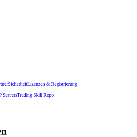
rtner
Sicherheit
Lizenzen & Registrierung
 Servers
Trading Skill Repo
en