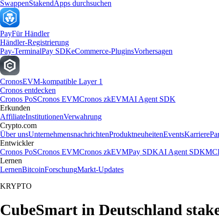
Swappen
Staken
dApps durchsuchen
Pay
Für Händler
Händler-Registrierung
Pay-Terminal
Pay SDK
eCommerce-Plugins
Vorhersagen
Cronos
EVM-kompatible Layer 1
Cronos entdecken
Cronos PoS
Cronos EVM
Cronos zkEVM
AI Agent SDK
Erkunden
Affiliate
Institutionen
Verwahrung
Crypto.com
Über uns
Unternehmensnachrichten
Produktneuheiten
Events
Karriere
Pa
Entwickler
Cronos PoS
Cronos EVM
Cronos zkEVM
Pay SDK
AI Agent SDK
MCP
Lernen
Lernen
Bitcoin
Forschung
Markt-Updates
KRYPTO
CubeSmart in Deutschland stak