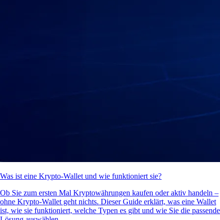
Was ist eine Krypto-Wallet und wie funktioniert sie?
Ob Sie zum ersten Mal Kryptowährungen kaufen oder aktiv handeln –
ohne Krypto-Wallet geht nichts. Dieser Guide erklärt, was eine Wallet
ist, wie sie funktioniert, welche Typen es gibt und wie Sie die passende
Lösung auswählen.