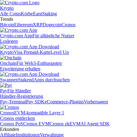
Krypto
Alle Coins
Körbe
Earn
Staking
Trends
Bitcoin
Ethereum
XRP
Dogecoin
Cronos
Crypto.com App
Für alltägliche Nutzer
Loslegen
Krypto
Visa Prepaid-Karte
Level Up
Onchain
Für Web3-Enthusiasten
Erweiterung erhalten
Swappen
Staken
dApps durchsuchen
Pay
Für Händler
Händler-Registrierung
Pay-Terminal
Pay SDK
eCommerce-Plugins
Vorhersagen
Cronos
EVM-kompatible Layer 1
Cronos entdecken
Cronos PoS
Cronos EVM
Cronos zkEVM
AI Agent SDK
Erkunden
Affiliate
Institutionen
Verwahrung