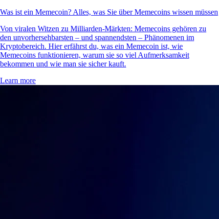
Was ist ein Memecoin? Alles, was Sie über Memecoins wissen müssen
Von viralen Witzen zu Milliarden-Märkten: Memecoins gehören zu
den unvorhersehbarsten – und spannendsten – Phänomenen im
Kryptobereich. Hier erfährst du, was ein Memecoin ist, wie
Memecoins funktionieren, warum sie so viel Aufmerksamkeit
bekommen und wie man sie sicher kauft.
Learn more