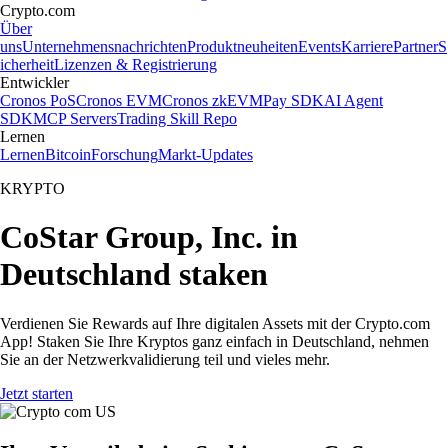
Crypto.com
Über
uns
Unternehmensnachrichten
Produktneuheiten
Events
Karriere
Partner
S
icherheit
Lizenzen & Registrierung
Entwickler
Cronos PoS
Cronos EVM
Cronos zkEVM
Pay SDK
AI Agent
SDK
MCP Servers
Trading Skill Repo
Lernen
Lernen
Bitcoin
Forschung
Markt-Updates
KRYPTO
CoStar Group, Inc. in
Deutschland staken
Verdienen Sie Rewards auf Ihre digitalen Assets mit der Crypto.com
App! Staken Sie Ihre Kryptos ganz einfach in Deutschland, nehmen
Sie an der Netzwerkvalidierung teil und vieles mehr.
Jetzt starten