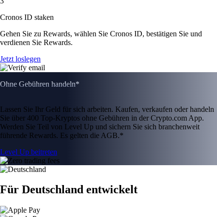
3
Cronos ID staken
Gehen Sie zu Rewards, wählen Sie Cronos ID, bestätigen Sie und
verdienen Sie Rewards.
Jetzt loslegen
Ohne Gebühren handeln*
Lassen Sie Ihr Geld für sich arbeiten. Kaufen, verkaufen oder handeln
Sie über 400 Top-Kryptos ohne Gebühren in der Crypto.com App.
Werden Sie Teil von Level Up und sichern Sie sich branchenweit
führende Rewards. Es gelten die AGB.*
Level Up beitreten
Für Deutschland entwickelt