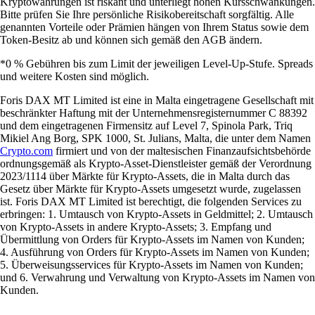
Kryptowährungen ist riskant und unterliegt hohen Kursschwankungen.
Bitte prüfen Sie Ihre persönliche Risikobereitschaft sorgfältig. Alle
genannten Vorteile oder Prämien hängen von Ihrem Status sowie dem
Token-Besitz ab und können sich gemäß den AGB ändern.
*0 % Gebühren bis zum Limit der jeweiligen Level-Up-Stufe. Spreads
und weitere Kosten sind möglich.
Foris DAX MT Limited ist eine in Malta eingetragene Gesellschaft mit
beschränkter Haftung mit der Unternehmensregisternummer C 88392
und dem eingetragenen Firmensitz auf Level 7, Spinola Park, Triq
Mikiel Ang Borg, SPK 1000, St. Julians, Malta, die unter dem Namen
Crypto.com
firmiert und von der maltesischen Finanzaufsichtsbehörde
ordnungsgemäß als Krypto-Asset-Dienstleister gemäß der Verordnung
2023/1114 über Märkte für Krypto-Assets, die in Malta durch das
Gesetz über Märkte für Krypto-Assets umgesetzt wurde, zugelassen
ist. Foris DAX MT Limited ist berechtigt, die folgenden Services zu
erbringen: 1. Umtausch von Krypto-Assets in Geldmittel; 2. Umtausch
von Krypto-Assets in andere Krypto-Assets; 3. Empfang und
Übermittlung von Orders für Krypto-Assets im Namen von Kunden;
4. Ausführung von Orders für Krypto-Assets im Namen von Kunden;
5. Überweisungsservices für Krypto-Assets im Namen von Kunden;
und 6. Verwahrung und Verwaltung von Krypto-Assets im Namen von
Kunden.