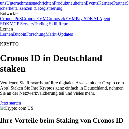
uns
Unternehmensnachrichten
Produktneuheiten
Events
Karriere
Partner
S
icherheit
Lizenzen & Registrierung
Entwickler
Cronos PoS
Cronos EVM
Cronos zkEVM
Pay SDK
AI Agent
SDK
MCP Servers
Trading Skill Repo
Lernen
Lernen
Bitcoin
Forschung
Markt-Updates
KRYPTO
Cronos ID in Deutschland
staken
Verdienen Sie Rewards auf Ihre digitalen Assets mit der Crypto.com
App! Staken Sie Ihre Kryptos ganz einfach in Deutschland, nehmen
Sie an der Netzwerkvalidierung teil und vieles mehr.
Jetzt starten
Ihre Vorteile beim Staking von Cronos ID