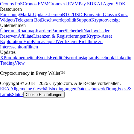
Cronos PoS
Cronos EVM
Cronos zkEVM
Pay SDK
AI Agent SDK
Ressourcen
Forschung
Markt-Updates
Lernen
BTC/USD Konverter
Glossar
Kurs-
Widgets
Telegram Bot
Beschwerdepolitik
Support
Kryptooversigt
Unternehmen
Über uns
Roadmap
Karriere
Partner
Sicherheit
Nachweis der
Reserven
Affiliate
Lizenzen & Registrierungen
Krypto-Asset
Exploration Hub
Klima
Capital
Verifizieren
Richtlinie zu
Interessenkonflikten
Updates
X
Produktneuheiten
Events
Reddit
Discord
Instagram
Facebook
Linkedin
TradingView
Cryptocurrency in Every Wallet™
Copyright © 2018 - 2026 Crypto.com. Alle Rechte vorbehalten.
EEA Allgemeine Geschäftsbedingungen
Datenschutzerklärung
Fees &
Limits
Status
Cookie-Einstellungen