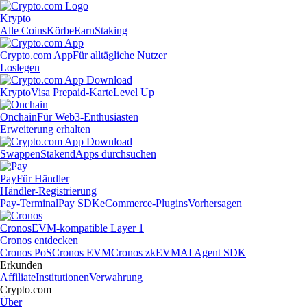
Krypto
Alle Coins
Körbe
Earn
Staking
Crypto.com App
Für alltägliche Nutzer
Loslegen
Krypto
Visa Prepaid-Karte
Level Up
Onchain
Für Web3-Enthusiasten
Erweiterung erhalten
Swappen
Staken
dApps durchsuchen
Pay
Für Händler
Händler-Registrierung
Pay-Terminal
Pay SDK
eCommerce-Plugins
Vorhersagen
Cronos
EVM-kompatible Layer 1
Cronos entdecken
Cronos PoS
Cronos EVM
Cronos zkEVM
AI Agent SDK
Erkunden
Affiliate
Institutionen
Verwahrung
Crypto.com
Über