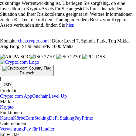
zukünftige Wertentwicklung ist. Überlegen Sie sorgfältig, ob eine
Investition in Krypto-Assets für Sie angesichts Ihrer finanziellen
Situation und Ihrer Risikotoleranz geeignet ist. Weitere Informationen
zu den Risiken, die mit dem Trading oder dem Besitz von Krypto-
Assets verbunden sind, finden Sie
hier
.
Kontakt:
chat.crypto.com
| Büro: Level 7, Spinola Park, Triq Mikiel
Ang Borg, St Julians SPK 1000 Malta.
Deutsch
|
USD
Produkte
Crypto.com App
Onchain
Level Up
Märkte
Krypto
Funktionen
Karten
Körbe
Earn
Staking
DeFi Staking
Pay
Prime
Unternehmen
Verwahrung
Pay für Händler
Entwickler