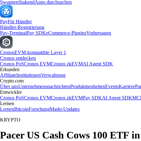
Swappen
Staken
dApps durchsuchen
Pay
Für Händler
Händler-Registrierung
Pay-Terminal
Pay SDK
eCommerce-Plugins
Vorhersagen
Cronos
EVM-kompatible Layer 1
Cronos entdecken
Cronos PoS
Cronos EVM
Cronos zkEVM
AI Agent SDK
Erkunden
Affiliate
Institutionen
Verwahrung
Crypto.com
Über uns
Unternehmensnachrichten
Produktneuheiten
Events
Karriere
Pa
Entwickler
Cronos PoS
Cronos EVM
Cronos zkEVM
Pay SDK
AI Agent SDK
MCP
Lernen
Lernen
Bitcoin
Forschung
Markt-Updates
KRYPTO
Pacer US Cash Cows 100 ETF in