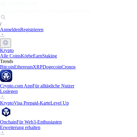
Märkte
Einzelpersonen
Unternehmen
Entdecken
/
Anmelden
Registrieren
Krypto
Alle Coins
Körbe
Earn
Staking
Trends
Bitcoin
Ethereum
XRP
Dogecoin
Cronos
Crypto.com App
Für alltägliche Nutzer
Loslegen
Krypto
Visa Prepaid-Karte
Level Up
Onchain
Für Web3-Enthusiasten
Erweiterung erhalten