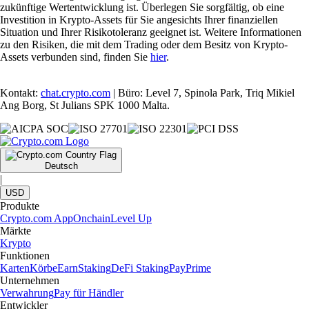
zukünftige Wertentwicklung ist. Überlegen Sie sorgfältig, ob eine
Investition in Krypto-Assets für Sie angesichts Ihrer finanziellen
Situation und Ihrer Risikotoleranz geeignet ist. Weitere Informationen
zu den Risiken, die mit dem Trading oder dem Besitz von Krypto-
Assets verbunden sind, finden Sie
hier
.
Kontakt:
chat.crypto.com
| Büro: Level 7, Spinola Park, Triq Mikiel
Ang Borg, St Julians SPK 1000 Malta.
Deutsch
|
USD
Produkte
Crypto.com App
Onchain
Level Up
Märkte
Krypto
Funktionen
Karten
Körbe
Earn
Staking
DeFi Staking
Pay
Prime
Unternehmen
Verwahrung
Pay für Händler
Entwickler