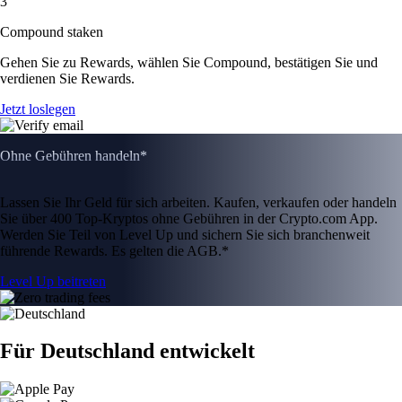
3
Compound staken
Gehen Sie zu Rewards, wählen Sie Compound, bestätigen Sie und
verdienen Sie Rewards.
Jetzt loslegen
Ohne Gebühren handeln*
Lassen Sie Ihr Geld für sich arbeiten. Kaufen, verkaufen oder handeln
Sie über 400 Top-Kryptos ohne Gebühren in der Crypto.com App.
Werden Sie Teil von Level Up und sichern Sie sich branchenweit
führende Rewards. Es gelten die AGB.*
Level Up beitreten
Für Deutschland entwickelt