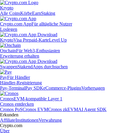
Krypto
Alle Coins
Körbe
Earn
Staking
Crypto.com App
Für alltägliche Nutzer
Loslegen
Krypto
Visa Prepaid-Karte
Level Up
Onchain
Für Web3-Enthusiasten
Erweiterung erhalten
Swappen
Staken
dApps durchsuchen
Pay
Für Händler
Händler-Registrierung
Pay-Terminal
Pay SDK
eCommerce-Plugins
Vorhersagen
Cronos
EVM-kompatible Layer 1
Cronos entdecken
Cronos PoS
Cronos EVM
Cronos zkEVM
AI Agent SDK
Erkunden
Affiliate
Institutionen
Verwahrung
Crypto.com
Über