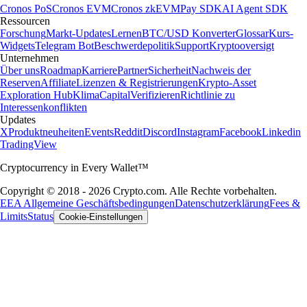
Cronos PoS
Cronos EVM
Cronos zkEVM
Pay SDK
AI Agent SDK
Ressourcen
Forschung
Markt-Updates
Lernen
BTC/USD Konverter
Glossar
Kurs-
Widgets
Telegram Bot
Beschwerdepolitik
Support
Kryptooversigt
Unternehmen
Über uns
Roadmap
Karriere
Partner
Sicherheit
Nachweis der
Reserven
Affiliate
Lizenzen & Registrierungen
Krypto-Asset
Exploration Hub
Klima
Capital
Verifizieren
Richtlinie zu
Interessenkonflikten
Updates
X
Produktneuheiten
Events
Reddit
Discord
Instagram
Facebook
Linkedin
TradingView
Cryptocurrency in Every Wallet™
Copyright © 2018 - 2026 Crypto.com. Alle Rechte vorbehalten.
EEA Allgemeine Geschäftsbedingungen
Datenschutzerklärung
Fees &
Limits
Status
Cookie-Einstellungen