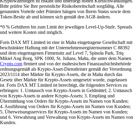
Kryptowährungen ist riskant und unterliegt hohen Kursschwankungen.
Bitte prüfen Sie Ihre persönliche Risikobereitschaft sorgfältig. Alle
genannten Vorteile oder Prämien hängen von Ihrem Status sowie dem
Token-Besitz ab und können sich gemäß den AGB ändern.
*0 % Gebühren bis zum Limit der jeweiligen Level-Up-Stufe. Spreads
und weitere Kosten sind möglich.
Foris DAX MT Limited ist eine in Malta eingetragene Gesellschaft mit
beschränkter Haftung mit der Unternehmensregisternummer C 88392
und dem eingetragenen Firmensitz auf Level 7, Spinola Park, Triq
Mikiel Ang Borg, SPK 1000, St. Julians, Malta, die unter dem Namen
Crypto.com
firmiert und von der maltesischen Finanzaufsichtsbehörde
ordnungsgemäß als Krypto-Asset-Dienstleister gemäß der Verordnung
2023/1114 über Märkte für Krypto-Assets, die in Malta durch das
Gesetz über Märkte für Krypto-Assets umgesetzt wurde, zugelassen
ist. Foris DAX MT Limited ist berechtigt, die folgenden Services zu
erbringen: 1. Umtausch von Krypto-Assets in Geldmittel; 2. Umtausch
von Krypto-Assets in andere Krypto-Assets; 3. Empfang und
Übermittlung von Orders für Krypto-Assets im Namen von Kunden;
4. Ausführung von Orders für Krypto-Assets im Namen von Kunden;
5. Überweisungsservices für Krypto-Assets im Namen von Kunden;
und 6. Verwahrung und Verwaltung von Krypto-Assets im Namen von
Kunden.