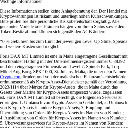
Wichtige Informationen
Diese Informationen stellen keine Anlageberatung dar. Der Handel mit
Kryptowährungen ist riskant und unterliegt hohen Kursschwankungen.
Bitte prüfen Sie Ihre persönliche Risikobereitschaft sorgfältig. Alle
genannten Vorteile oder Prämien hängen von Ihrem Status sowie dem
Token-Besitz ab und können sich gemäß den AGB ändern.
*0 % Gebühren bis zum Limit der jeweiligen Level-Up-Stufe. Spreads
und weitere Kosten sind möglich.
Foris DAX MT Limited ist eine in Malta eingetragene Gesellschaft mit
beschränkter Haftung mit der Unternehmensregisternummer C 88392
und dem eingetragenen Firmensitz auf Level 7, Spinola Park, Triq
Mikiel Ang Borg, SPK 1000, St. Julians, Malta, die unter dem Namen
Crypto.com
firmiert und von der maltesischen Finanzaufsichtsbehörde
ordnungsgemäß als Krypto-Asset-Dienstleister gemäß der Verordnung
2023/1114 über Märkte für Krypto-Assets, die in Malta durch das
Gesetz über Märkte für Krypto-Assets umgesetzt wurde, zugelassen
ist. Foris DAX MT Limited ist berechtigt, die folgenden Services zu
erbringen: 1. Umtausch von Krypto-Assets in Geldmittel; 2. Umtausch
von Krypto-Assets in andere Krypto-Assets; 3. Empfang und
Übermittlung von Orders für Krypto-Assets im Namen von Kunden;
4. Ausführung von Orders für Krypto-Assets im Namen von Kunden;
5. Überweisungsservices für Krypto-Assets im Namen von Kunden;