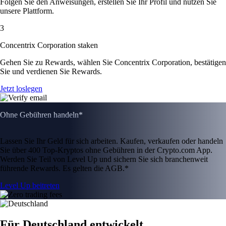
Folgen Sie den Anweisungen, erstellen Sie Ihr Profil und nutzen Sie
unsere Plattform.
3
Concentrix Corporation staken
Gehen Sie zu Rewards, wählen Sie Concentrix Corporation, bestätigen
Sie und verdienen Sie Rewards.
Jetzt loslegen
Ohne Gebühren handeln*
Lassen Sie Ihr Geld für sich arbeiten. Kaufen, verkaufen oder handeln
Sie über 400 Top-Kryptos ohne Gebühren in der Crypto.com App.
Werden Sie Teil von Level Up und sichern Sie sich branchenweit
führende Rewards. Es gelten die AGB.*
Level Up beitreten
Für Deutschland entwickelt