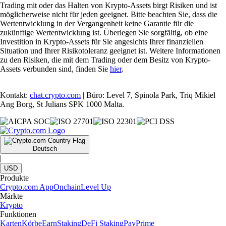
Trading mit oder das Halten von Krypto-Assets birgt Risiken und ist
möglicherweise nicht für jeden geeignet. Bitte beachten Sie, dass die
Wertentwicklung in der Vergangenheit keine Garantie für die
zukünftige Wertentwicklung ist. Überlegen Sie sorgfältig, ob eine
Investition in Krypto-Assets für Sie angesichts Ihrer finanziellen
Situation und Ihrer Risikotoleranz geeignet ist. Weitere Informationen
zu den Risiken, die mit dem Trading oder dem Besitz von Krypto-
Assets verbunden sind, finden Sie
hier
.
Kontakt:
chat.crypto.com
| Büro: Level 7, Spinola Park, Triq Mikiel
Ang Borg, St Julians SPK 1000 Malta.
Deutsch
|
USD
Produkte
Crypto.com App
Onchain
Level Up
Märkte
Krypto
Funktionen
Karten
Körbe
Earn
Staking
DeFi Staking
Pay
Prime