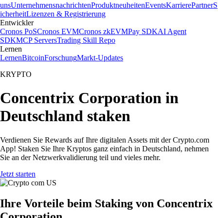
uns
Unternehmensnachrichten
Produktneuheiten
Events
Karriere
Partner
S
icherheit
Lizenzen & Registrierung
Entwickler
Cronos PoS
Cronos EVM
Cronos zkEVM
Pay SDK
AI Agent
SDK
MCP Servers
Trading Skill Repo
Lernen
Lernen
Bitcoin
Forschung
Markt-Updates
KRYPTO
Concentrix Corporation in
Deutschland staken
Verdienen Sie Rewards auf Ihre digitalen Assets mit der Crypto.com
App! Staken Sie Ihre Kryptos ganz einfach in Deutschland, nehmen
Sie an der Netzwerkvalidierung teil und vieles mehr.
Jetzt starten
Ihre Vorteile beim Staking von Concentrix
Corporation