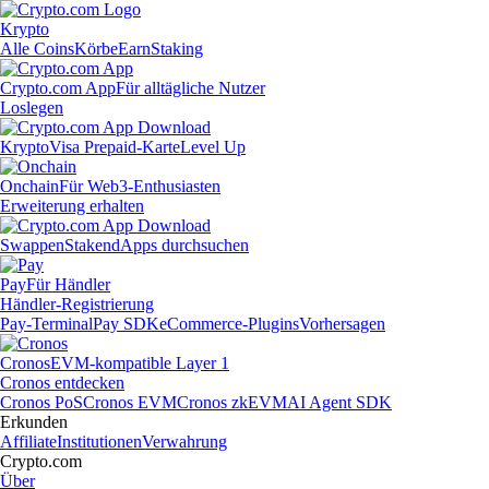
Krypto
Alle Coins
Körbe
Earn
Staking
Crypto.com App
Für alltägliche Nutzer
Loslegen
Krypto
Visa Prepaid-Karte
Level Up
Onchain
Für Web3-Enthusiasten
Erweiterung erhalten
Swappen
Staken
dApps durchsuchen
Pay
Für Händler
Händler-Registrierung
Pay-Terminal
Pay SDK
eCommerce-Plugins
Vorhersagen
Cronos
EVM-kompatible Layer 1
Cronos entdecken
Cronos PoS
Cronos EVM
Cronos zkEVM
AI Agent SDK
Erkunden
Affiliate
Institutionen
Verwahrung
Crypto.com
Über