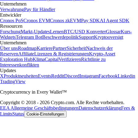
Unternehmen
Verwahrung
Pay für Händler
Entwickler
Cronos PoS
Cronos EVM
Cronos zkEVM
Pay SDK
AI Agent SDK
Ressourcen
Forschung
Markt-Updates
Lernen
BTC/USD Konverter
Glossar
Kurs-
Widgets
Telegram Bot
Beschwerdepolitik
Support
Kryptooversigt
Unternehmen
Über uns
Roadmap
Karriere
Partner
Sicherheit
Nachweis der
Reserven
Affiliate
Lizenzen & Registrierungen
Krypto-Asset
Exploration Hub
Klima
Capital
Verifizieren
Richtlinie zu
Interessenkonflikten
Updates
X
Produktneuheiten
Events
Reddit
Discord
Instagram
Facebook
Linkedin
TradingView
Cryptocurrency in Every Wallet™
Copyright © 2018 - 2026 Crypto.com. Alle Rechte vorbehalten.
EEA Allgemeine Geschäftsbedingungen
Datenschutzerklärung
Fees &
Limits
Status
Cookie-Einstellungen