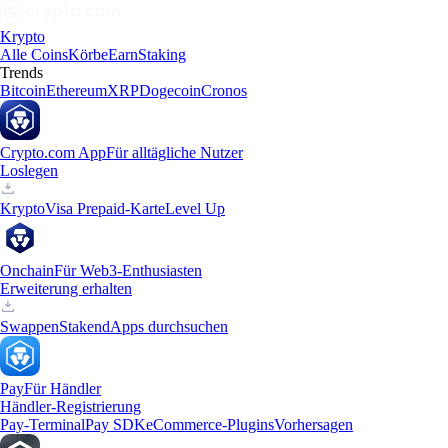
Krypto
Alle Coins
Körbe
Earn
Staking
Trends
Bitcoin
Ethereum
XRP
Dogecoin
Cronos
Crypto.com App
Für alltägliche Nutzer
Loslegen
Krypto
Visa Prepaid-Karte
Level Up
Onchain
Für Web3-Enthusiasten
Erweiterung erhalten
Swappen
Staken
dApps durchsuchen
Pay
Für Händler
Händler-Registrierung
Pay-Terminal
Pay SDK
eCommerce-Plugins
Vorhersagen