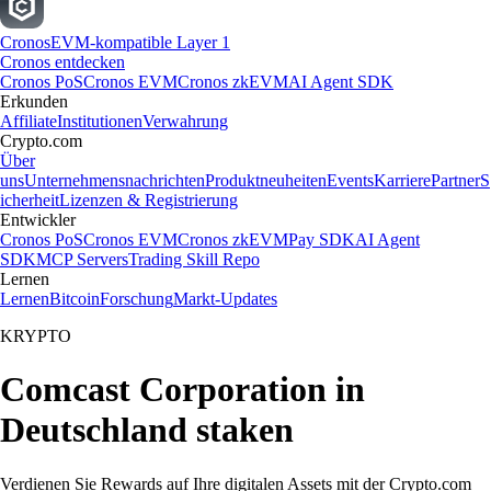
Cronos
EVM-kompatible Layer 1
Cronos entdecken
Cronos PoS
Cronos EVM
Cronos zkEVM
AI Agent SDK
Erkunden
Affiliate
Institutionen
Verwahrung
Crypto.com
Über
uns
Unternehmensnachrichten
Produktneuheiten
Events
Karriere
Partner
S
icherheit
Lizenzen & Registrierung
Entwickler
Cronos PoS
Cronos EVM
Cronos zkEVM
Pay SDK
AI Agent
SDK
MCP Servers
Trading Skill Repo
Lernen
Lernen
Bitcoin
Forschung
Markt-Updates
KRYPTO
Comcast Corporation in
Deutschland staken
Verdienen Sie Rewards auf Ihre digitalen Assets mit der Crypto.com