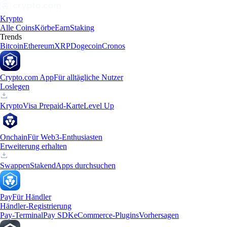
Krypto
Alle Coins
Körbe
Earn
Staking
Trends
Bitcoin
Ethereum
XRP
Dogecoin
Cronos
Crypto.com App
Für alltägliche Nutzer
Loslegen
Krypto
Visa Prepaid-Karte
Level Up
Onchain
Für Web3-Enthusiasten
Erweiterung erhalten
Swappen
Staken
dApps durchsuchen
Pay
Für Händler
Händler-Registrierung
Pay-Terminal
Pay SDK
eCommerce-Plugins
Vorhersagen