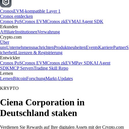
Cronos
EVM-kompatible Layer 1
Cronos entdecken
Cronos PoS
Cronos EVM
Cronos zkEVM
AI Agent SDK
Erkunden
Affiliate
Institutionen
Verwahrung
Crypto.com
Über
uns
Unternehmensnachrichten
Produktneuheiten
Events
Karriere
Partner
S
icherheit
Lizenzen & Registrierung
Entwickler
Cronos PoS
Cronos EVM
Cronos zkEVM
Pay SDK
AI Agent
SDK
MCP Servers
Trading Skill Repo
Lernen
Lernen
Bitcoin
Forschung
Markt-Updates
KRYPTO
Ciena Corporation in
Deutschland staken
Verdienen Sie Rewards auf Ihre digitalen Assets mit der Crypto.com