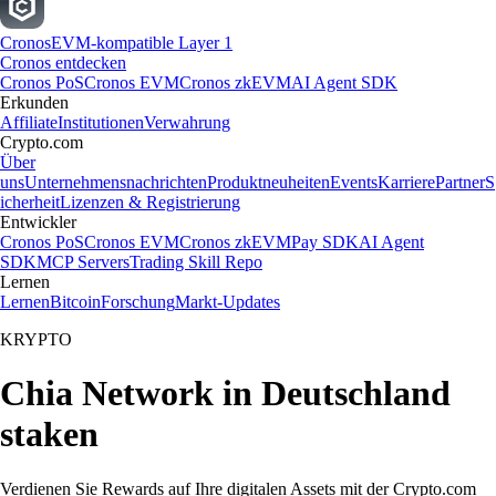
Cronos
EVM-kompatible Layer 1
Cronos entdecken
Cronos PoS
Cronos EVM
Cronos zkEVM
AI Agent SDK
Erkunden
Affiliate
Institutionen
Verwahrung
Crypto.com
Über
uns
Unternehmensnachrichten
Produktneuheiten
Events
Karriere
Partner
S
icherheit
Lizenzen & Registrierung
Entwickler
Cronos PoS
Cronos EVM
Cronos zkEVM
Pay SDK
AI Agent
SDK
MCP Servers
Trading Skill Repo
Lernen
Lernen
Bitcoin
Forschung
Markt-Updates
KRYPTO
Chia Network in Deutschland
staken
Verdienen Sie Rewards auf Ihre digitalen Assets mit der Crypto.com