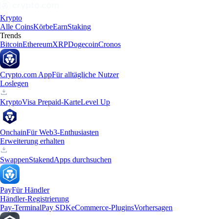
Krypto
Alle Coins
Körbe
Earn
Staking
Trends
Bitcoin
Ethereum
XRP
Dogecoin
Cronos
Crypto.com App
Für alltägliche Nutzer
Loslegen
Krypto
Visa Prepaid-Karte
Level Up
Onchain
Für Web3-Enthusiasten
Erweiterung erhalten
Swappen
Staken
dApps durchsuchen
Pay
Für Händler
Händler-Registrierung
Pay-Terminal
Pay SDK
eCommerce-Plugins
Vorhersagen