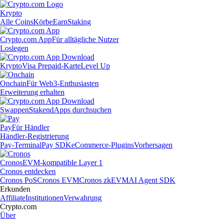
Krypto
Alle Coins
Körbe
Earn
Staking
Crypto.com App
Für alltägliche Nutzer
Loslegen
Krypto
Visa Prepaid-Karte
Level Up
Onchain
Für Web3-Enthusiasten
Erweiterung erhalten
Swappen
Staken
dApps durchsuchen
Pay
Für Händler
Händler-Registrierung
Pay-Terminal
Pay SDK
eCommerce-Plugins
Vorhersagen
Cronos
EVM-kompatible Layer 1
Cronos entdecken
Cronos PoS
Cronos EVM
Cronos zkEVM
AI Agent SDK
Erkunden
Affiliate
Institutionen
Verwahrung
Crypto.com
Über