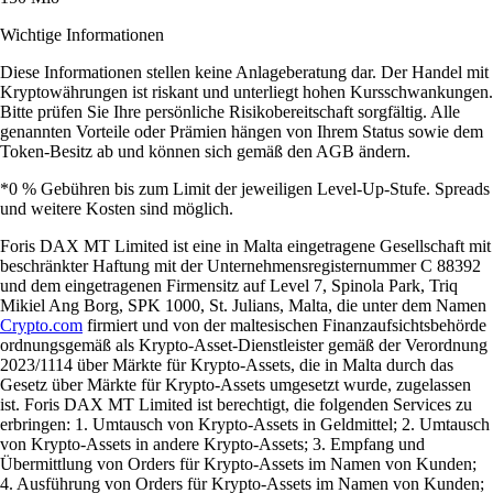
Wichtige Informationen
Diese Informationen stellen keine Anlageberatung dar. Der Handel mit
Kryptowährungen ist riskant und unterliegt hohen Kursschwankungen.
Bitte prüfen Sie Ihre persönliche Risikobereitschaft sorgfältig. Alle
genannten Vorteile oder Prämien hängen von Ihrem Status sowie dem
Token-Besitz ab und können sich gemäß den AGB ändern.
*0 % Gebühren bis zum Limit der jeweiligen Level-Up-Stufe. Spreads
und weitere Kosten sind möglich.
Foris DAX MT Limited ist eine in Malta eingetragene Gesellschaft mit
beschränkter Haftung mit der Unternehmensregisternummer C 88392
und dem eingetragenen Firmensitz auf Level 7, Spinola Park, Triq
Mikiel Ang Borg, SPK 1000, St. Julians, Malta, die unter dem Namen
Crypto.com
firmiert und von der maltesischen Finanzaufsichtsbehörde
ordnungsgemäß als Krypto-Asset-Dienstleister gemäß der Verordnung
2023/1114 über Märkte für Krypto-Assets, die in Malta durch das
Gesetz über Märkte für Krypto-Assets umgesetzt wurde, zugelassen
ist. Foris DAX MT Limited ist berechtigt, die folgenden Services zu
erbringen: 1. Umtausch von Krypto-Assets in Geldmittel; 2. Umtausch
von Krypto-Assets in andere Krypto-Assets; 3. Empfang und
Übermittlung von Orders für Krypto-Assets im Namen von Kunden;
4. Ausführung von Orders für Krypto-Assets im Namen von Kunden;