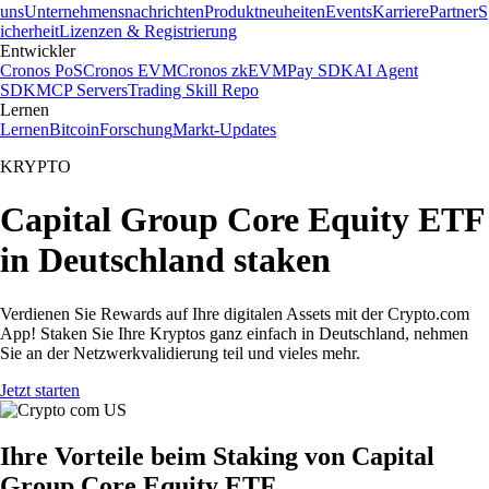
uns
Unternehmensnachrichten
Produktneuheiten
Events
Karriere
Partner
S
icherheit
Lizenzen & Registrierung
Entwickler
Cronos PoS
Cronos EVM
Cronos zkEVM
Pay SDK
AI Agent
SDK
MCP Servers
Trading Skill Repo
Lernen
Lernen
Bitcoin
Forschung
Markt-Updates
KRYPTO
Capital Group Core Equity ETF
in Deutschland staken
Verdienen Sie Rewards auf Ihre digitalen Assets mit der Crypto.com
App! Staken Sie Ihre Kryptos ganz einfach in Deutschland, nehmen
Sie an der Netzwerkvalidierung teil und vieles mehr.
Jetzt starten
Ihre Vorteile beim Staking von Capital
Group Core Equity ETF