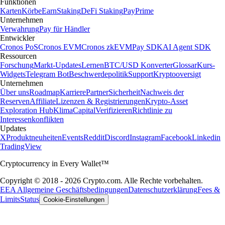
Funktionen
Karten
Körbe
Earn
Staking
DeFi Staking
Pay
Prime
Unternehmen
Verwahrung
Pay für Händler
Entwickler
Cronos PoS
Cronos EVM
Cronos zkEVM
Pay SDK
AI Agent SDK
Ressourcen
Forschung
Markt-Updates
Lernen
BTC/USD Konverter
Glossar
Kurs-
Widgets
Telegram Bot
Beschwerdepolitik
Support
Kryptooversigt
Unternehmen
Über uns
Roadmap
Karriere
Partner
Sicherheit
Nachweis der
Reserven
Affiliate
Lizenzen & Registrierungen
Krypto-Asset
Exploration Hub
Klima
Capital
Verifizieren
Richtlinie zu
Interessenkonflikten
Updates
X
Produktneuheiten
Events
Reddit
Discord
Instagram
Facebook
Linkedin
TradingView
Cryptocurrency in Every Wallet™
Copyright © 2018 - 2026 Crypto.com. Alle Rechte vorbehalten.
EEA Allgemeine Geschäftsbedingungen
Datenschutzerklärung
Fees &
Limits
Status
Cookie-Einstellungen