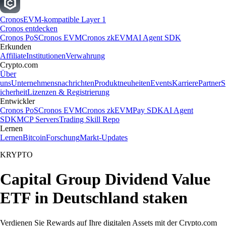
Cronos
EVM-kompatible Layer 1
Cronos entdecken
Cronos PoS
Cronos EVM
Cronos zkEVM
AI Agent SDK
Erkunden
Affiliate
Institutionen
Verwahrung
Crypto.com
Über
uns
Unternehmensnachrichten
Produktneuheiten
Events
Karriere
Partner
S
icherheit
Lizenzen & Registrierung
Entwickler
Cronos PoS
Cronos EVM
Cronos zkEVM
Pay SDK
AI Agent
SDK
MCP Servers
Trading Skill Repo
Lernen
Lernen
Bitcoin
Forschung
Markt-Updates
KRYPTO
Capital Group Dividend Value
ETF in Deutschland staken
Verdienen Sie Rewards auf Ihre digitalen Assets mit der Crypto.com