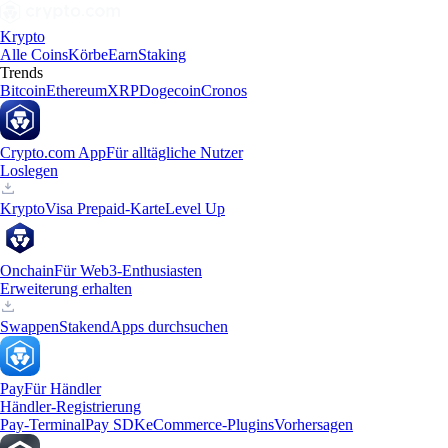
Krypto
Alle Coins
Körbe
Earn
Staking
Trends
Bitcoin
Ethereum
XRP
Dogecoin
Cronos
Crypto.com App
Für alltägliche Nutzer
Loslegen
Krypto
Visa Prepaid-Karte
Level Up
Onchain
Für Web3-Enthusiasten
Erweiterung erhalten
Swappen
Staken
dApps durchsuchen
Pay
Für Händler
Händler-Registrierung
Pay-Terminal
Pay SDK
eCommerce-Plugins
Vorhersagen