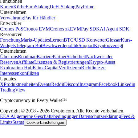
Funktionen
Karten
Körbe
Earn
Staking
DeFi Staking
Pay
Prime
Unternehmen
Verwahrung
Pay für Händler
Entwickler
Cronos PoS
Cronos EVM
Cronos zkEVM
Pay SDK
AI Agent SDK
Ressourcen
Forschung
Markt-Updates
Lernen
BTC/USD Konverter
Glossar
Kurs-
Widgets
Telegram Bot
Beschwerdepolitik
Support
Kryptooversigt
Unternehmen
Über uns
Roadmap
Karriere
Partner
Sicherheit
Nachweis der
Reserven
Affiliate
Lizenzen & Registrierungen
Krypto-Asset
Exploration Hub
Klima
Capital
Verifizieren
Richtlinie zu
Interessenkonflikten
Updates
X
Produktneuheiten
Events
Reddit
Discord
Instagram
Facebook
Linkedin
TradingView
Cryptocurrency in Every Wallet™
Copyright © 2018 - 2026 Crypto.com. Alle Rechte vorbehalten.
EEA Allgemeine Geschäftsbedingungen
Datenschutzerklärung
Fees &
Limits
Status
Cookie-Einstellungen