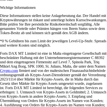
Wichtige Informationen
Diese Informationen stellen keine Anlageberatung dar. Der Handel mit
Kryptowährungen ist riskant und unterliegt hohen Kursschwankungen.
Bitte prüfen Sie Ihre persönliche Risikobereitschaft sorgfältig. Alle
genannten Vorteile oder Prämien hängen von Ihrem Status sowie dem
Token-Besitz ab und können sich gemäß den AGB ändern.
*0 % Gebühren bis zum Limit der jeweiligen Level-Up-Stufe. Spreads
und weitere Kosten sind möglich.
Foris DAX MT Limited ist eine in Malta eingetragene Gesellschaft mit
beschränkter Haftung mit der Unternehmensregisternummer C 88392
und dem eingetragenen Firmensitz auf Level 7, Spinola Park, Triq
Mikiel Ang Borg, SPK 1000, St. Julians, Malta, die unter dem Namen
Crypto.com
firmiert und von der maltesischen Finanzaufsichtsbehörde
ordnungsgemäß als Krypto-Asset-Dienstleister gemäß der Verordnung
2023/1114 über Märkte für Krypto-Assets, die in Malta durch das
Gesetz über Märkte für Krypto-Assets umgesetzt wurde, zugelassen
ist. Foris DAX MT Limited ist berechtigt, die folgenden Services zu
erbringen: 1. Umtausch von Krypto-Assets in Geldmittel; 2. Umtausch
von Krypto-Assets in andere Krypto-Assets; 3. Empfang und
Übermittlung von Orders für Krypto-Assets im Namen von Kunden;
4. Ausführung von Orders für Krypto-Assets im Namen von Kunden;