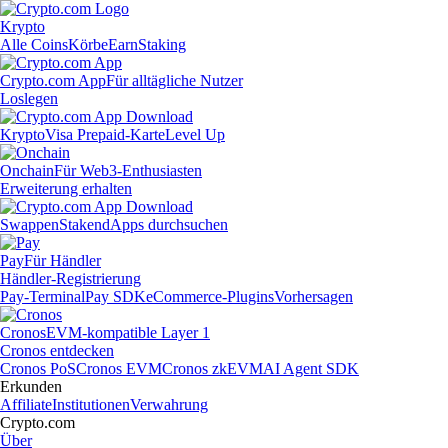
Krypto
Alle Coins
Körbe
Earn
Staking
Crypto.com App
Für alltägliche Nutzer
Loslegen
Krypto
Visa Prepaid-Karte
Level Up
Onchain
Für Web3-Enthusiasten
Erweiterung erhalten
Swappen
Staken
dApps durchsuchen
Pay
Für Händler
Händler-Registrierung
Pay-Terminal
Pay SDK
eCommerce-Plugins
Vorhersagen
Cronos
EVM-kompatible Layer 1
Cronos entdecken
Cronos PoS
Cronos EVM
Cronos zkEVM
AI Agent SDK
Erkunden
Affiliate
Institutionen
Verwahrung
Crypto.com
Über