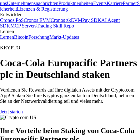
uns
Unternehmensnachrichten
Produktneuheiten
Events
Karriere
Partner
S
icherheit
Lizenzen & Registrierung
Entwickler
Cronos PoS
Cronos EVM
Cronos zkEVM
Pay SDK
AI Agent
SDK
MCP Servers
Trading Skill Repo
Lernen
Lernen
Bitcoin
Forschung
Markt-Updates
KRYPTO
Coca-Cola Europacific Partners
plc in Deutschland staken
Verdienen Sie Rewards auf Ihre digitalen Assets mit der Crypto.com
App! Staken Sie Ihre Kryptos ganz einfach in Deutschland, nehmen
Sie an der Netzwerkvalidierung teil und vieles mehr.
Jetzt starten
Ihre Vorteile beim Staking von Coca-Cola
Europacific Partners plc