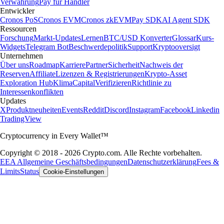
Verwahrung
Pay für Händler
Entwickler
Cronos PoS
Cronos EVM
Cronos zkEVM
Pay SDK
AI Agent SDK
Ressourcen
Forschung
Markt-Updates
Lernen
BTC/USD Konverter
Glossar
Kurs-
Widgets
Telegram Bot
Beschwerdepolitik
Support
Kryptooversigt
Unternehmen
Über uns
Roadmap
Karriere
Partner
Sicherheit
Nachweis der
Reserven
Affiliate
Lizenzen & Registrierungen
Krypto-Asset
Exploration Hub
Klima
Capital
Verifizieren
Richtlinie zu
Interessenkonflikten
Updates
X
Produktneuheiten
Events
Reddit
Discord
Instagram
Facebook
Linkedin
TradingView
Cryptocurrency in Every Wallet™
Copyright © 2018 - 2026 Crypto.com. Alle Rechte vorbehalten.
EEA Allgemeine Geschäftsbedingungen
Datenschutzerklärung
Fees &
Limits
Status
Cookie-Einstellungen