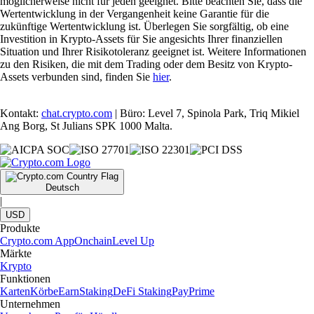
möglicherweise nicht für jeden geeignet. Bitte beachten Sie, dass die
Wertentwicklung in der Vergangenheit keine Garantie für die
zukünftige Wertentwicklung ist. Überlegen Sie sorgfältig, ob eine
Investition in Krypto-Assets für Sie angesichts Ihrer finanziellen
Situation und Ihrer Risikotoleranz geeignet ist. Weitere Informationen
zu den Risiken, die mit dem Trading oder dem Besitz von Krypto-
Assets verbunden sind, finden Sie
hier
.
Kontakt:
chat.crypto.com
| Büro: Level 7, Spinola Park, Triq Mikiel
Ang Borg, St Julians SPK 1000 Malta.
Deutsch
|
USD
Produkte
Crypto.com App
Onchain
Level Up
Märkte
Krypto
Funktionen
Karten
Körbe
Earn
Staking
DeFi Staking
Pay
Prime
Unternehmen