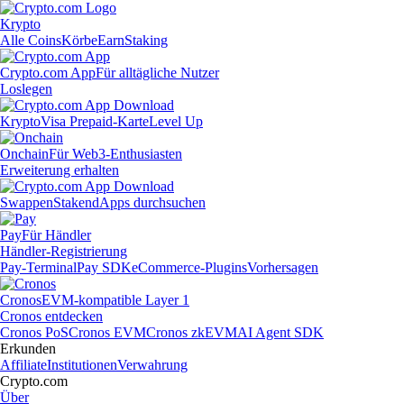
Krypto
Alle Coins
Körbe
Earn
Staking
Crypto.com App
Für alltägliche Nutzer
Loslegen
Krypto
Visa Prepaid-Karte
Level Up
Onchain
Für Web3-Enthusiasten
Erweiterung erhalten
Swappen
Staken
dApps durchsuchen
Pay
Für Händler
Händler-Registrierung
Pay-Terminal
Pay SDK
eCommerce-Plugins
Vorhersagen
Cronos
EVM-kompatible Layer 1
Cronos entdecken
Cronos PoS
Cronos EVM
Cronos zkEVM
AI Agent SDK
Erkunden
Affiliate
Institutionen
Verwahrung
Crypto.com
Über