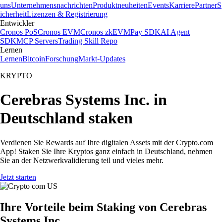
uns
Unternehmensnachrichten
Produktneuheiten
Events
Karriere
Partner
S
icherheit
Lizenzen & Registrierung
Entwickler
Cronos PoS
Cronos EVM
Cronos zkEVM
Pay SDK
AI Agent
SDK
MCP Servers
Trading Skill Repo
Lernen
Lernen
Bitcoin
Forschung
Markt-Updates
KRYPTO
Cerebras Systems Inc. in
Deutschland staken
Verdienen Sie Rewards auf Ihre digitalen Assets mit der Crypto.com
App! Staken Sie Ihre Kryptos ganz einfach in Deutschland, nehmen
Sie an der Netzwerkvalidierung teil und vieles mehr.
Jetzt starten
Ihre Vorteile beim Staking von Cerebras
Systems Inc.