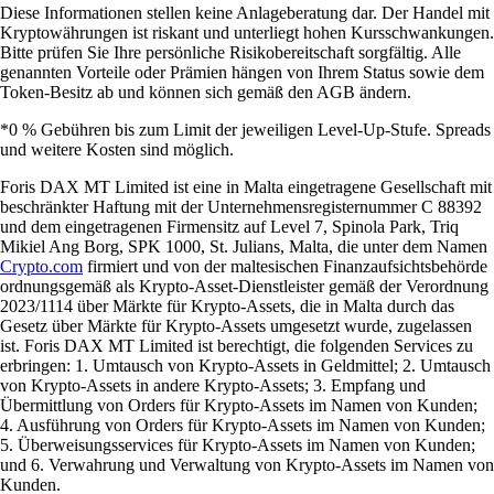
Diese Informationen stellen keine Anlageberatung dar. Der Handel mit
Kryptowährungen ist riskant und unterliegt hohen Kursschwankungen.
Bitte prüfen Sie Ihre persönliche Risikobereitschaft sorgfältig. Alle
genannten Vorteile oder Prämien hängen von Ihrem Status sowie dem
Token-Besitz ab und können sich gemäß den AGB ändern.
*0 % Gebühren bis zum Limit der jeweiligen Level-Up-Stufe. Spreads
und weitere Kosten sind möglich.
Foris DAX MT Limited ist eine in Malta eingetragene Gesellschaft mit
beschränkter Haftung mit der Unternehmensregisternummer C 88392
und dem eingetragenen Firmensitz auf Level 7, Spinola Park, Triq
Mikiel Ang Borg, SPK 1000, St. Julians, Malta, die unter dem Namen
Crypto.com
firmiert und von der maltesischen Finanzaufsichtsbehörde
ordnungsgemäß als Krypto-Asset-Dienstleister gemäß der Verordnung
2023/1114 über Märkte für Krypto-Assets, die in Malta durch das
Gesetz über Märkte für Krypto-Assets umgesetzt wurde, zugelassen
ist. Foris DAX MT Limited ist berechtigt, die folgenden Services zu
erbringen: 1. Umtausch von Krypto-Assets in Geldmittel; 2. Umtausch
von Krypto-Assets in andere Krypto-Assets; 3. Empfang und
Übermittlung von Orders für Krypto-Assets im Namen von Kunden;
4. Ausführung von Orders für Krypto-Assets im Namen von Kunden;
5. Überweisungsservices für Krypto-Assets im Namen von Kunden;
und 6. Verwahrung und Verwaltung von Krypto-Assets im Namen von
Kunden.