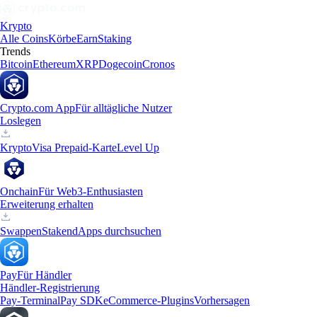
Krypto
Alle Coins
Körbe
Earn
Staking
Trends
Bitcoin
Ethereum
XRP
Dogecoin
Cronos
Crypto.com App
Für alltägliche Nutzer
Loslegen
Krypto
Visa Prepaid-Karte
Level Up
Onchain
Für Web3-Enthusiasten
Erweiterung erhalten
Swappen
Staken
dApps durchsuchen
Pay
Für Händler
Händler-Registrierung
Pay-Terminal
Pay SDK
eCommerce-Plugins
Vorhersagen