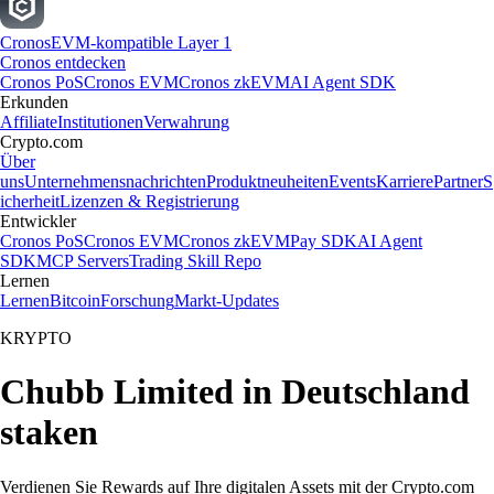
Cronos
EVM-kompatible Layer 1
Cronos entdecken
Cronos PoS
Cronos EVM
Cronos zkEVM
AI Agent SDK
Erkunden
Affiliate
Institutionen
Verwahrung
Crypto.com
Über
uns
Unternehmensnachrichten
Produktneuheiten
Events
Karriere
Partner
S
icherheit
Lizenzen & Registrierung
Entwickler
Cronos PoS
Cronos EVM
Cronos zkEVM
Pay SDK
AI Agent
SDK
MCP Servers
Trading Skill Repo
Lernen
Lernen
Bitcoin
Forschung
Markt-Updates
KRYPTO
Chubb Limited in Deutschland
staken
Verdienen Sie Rewards auf Ihre digitalen Assets mit der Crypto.com