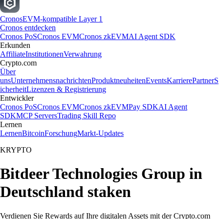
Cronos
EVM-kompatible Layer 1
Cronos entdecken
Cronos PoS
Cronos EVM
Cronos zkEVM
AI Agent SDK
Erkunden
Affiliate
Institutionen
Verwahrung
Crypto.com
Über
uns
Unternehmensnachrichten
Produktneuheiten
Events
Karriere
Partner
S
icherheit
Lizenzen & Registrierung
Entwickler
Cronos PoS
Cronos EVM
Cronos zkEVM
Pay SDK
AI Agent
SDK
MCP Servers
Trading Skill Repo
Lernen
Lernen
Bitcoin
Forschung
Markt-Updates
KRYPTO
Bitdeer Technologies Group in
Deutschland staken
Verdienen Sie Rewards auf Ihre digitalen Assets mit der Crypto.com