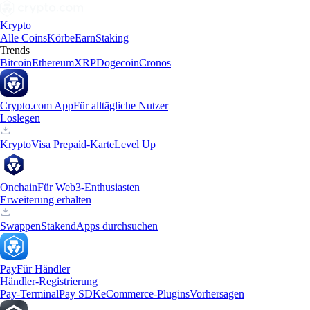
Krypto
Alle Coins
Körbe
Earn
Staking
Trends
Bitcoin
Ethereum
XRP
Dogecoin
Cronos
Crypto.com App
Für alltägliche Nutzer
Loslegen
Krypto
Visa Prepaid-Karte
Level Up
Onchain
Für Web3-Enthusiasten
Erweiterung erhalten
Swappen
Staken
dApps durchsuchen
Pay
Für Händler
Händler-Registrierung
Pay-Terminal
Pay SDK
eCommerce-Plugins
Vorhersagen