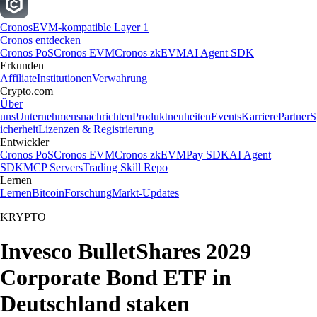
Cronos
EVM-kompatible Layer 1
Cronos entdecken
Cronos PoS
Cronos EVM
Cronos zkEVM
AI Agent SDK
Erkunden
Affiliate
Institutionen
Verwahrung
Crypto.com
Über
uns
Unternehmensnachrichten
Produktneuheiten
Events
Karriere
Partner
S
icherheit
Lizenzen & Registrierung
Entwickler
Cronos PoS
Cronos EVM
Cronos zkEVM
Pay SDK
AI Agent
SDK
MCP Servers
Trading Skill Repo
Lernen
Lernen
Bitcoin
Forschung
Markt-Updates
KRYPTO
Invesco BulletShares 2029
Corporate Bond ETF in
Deutschland staken