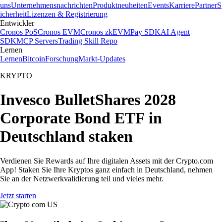
uns
Unternehmensnachrichten
Produktneuheiten
Events
Karriere
Partner
S
icherheit
Lizenzen & Registrierung
Entwickler
Cronos PoS
Cronos EVM
Cronos zkEVM
Pay SDK
AI Agent
SDK
MCP Servers
Trading Skill Repo
Lernen
Lernen
Bitcoin
Forschung
Markt-Updates
KRYPTO
Invesco BulletShares 2028
Corporate Bond ETF in
Deutschland staken
Verdienen Sie Rewards auf Ihre digitalen Assets mit der Crypto.com
App! Staken Sie Ihre Kryptos ganz einfach in Deutschland, nehmen
Sie an der Netzwerkvalidierung teil und vieles mehr.
Jetzt starten