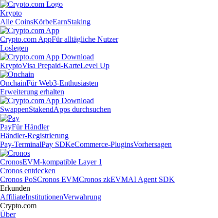
Krypto
Alle Coins
Körbe
Earn
Staking
Crypto.com App
Für alltägliche Nutzer
Loslegen
Krypto
Visa Prepaid-Karte
Level Up
Onchain
Für Web3-Enthusiasten
Erweiterung erhalten
Swappen
Staken
dApps durchsuchen
Pay
Für Händler
Händler-Registrierung
Pay-Terminal
Pay SDK
eCommerce-Plugins
Vorhersagen
Cronos
EVM-kompatible Layer 1
Cronos entdecken
Cronos PoS
Cronos EVM
Cronos zkEVM
AI Agent SDK
Erkunden
Affiliate
Institutionen
Verwahrung
Crypto.com
Über