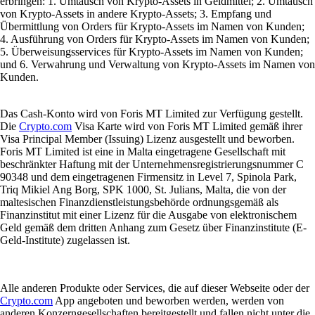
erbringen: 1. Umtausch von Krypto-Assets in Geldmittel; 2. Umtausch
von Krypto-Assets in andere Krypto-Assets; 3. Empfang und
Übermittlung von Orders für Krypto-Assets im Namen von Kunden;
4. Ausführung von Orders für Krypto-Assets im Namen von Kunden;
5. Überweisungsservices für Krypto-Assets im Namen von Kunden;
und 6. Verwahrung und Verwaltung von Krypto-Assets im Namen von
Kunden.
Das Cash-Konto wird von Foris MT Limited zur Verfügung gestellt.
Die
Crypto.com
Visa Karte wird von Foris MT Limited gemäß ihrer
Visa Principal Member (Issuing) Lizenz ausgestellt und beworben.
Foris MT Limited ist eine in Malta eingetragene Gesellschaft mit
beschränkter Haftung mit der Unternehmensregistrierungsnummer C
90348 und dem eingetragenen Firmensitz in Level 7, Spinola Park,
Triq Mikiel Ang Borg, SPK 1000, St. Julians, Malta, die von der
maltesischen Finanzdienstleistungsbehörde ordnungsgemäß als
Finanzinstitut mit einer Lizenz für die Ausgabe von elektronischem
Geld gemäß dem dritten Anhang zum Gesetz über Finanzinstitute (E-
Geld-Institute) zugelassen ist.
Alle anderen Produkte oder Services, die auf dieser Webseite oder der
Crypto.com
App angeboten und beworben werden, werden von
anderen Konzerngesellschaften bereitgestellt und fallen nicht unter die