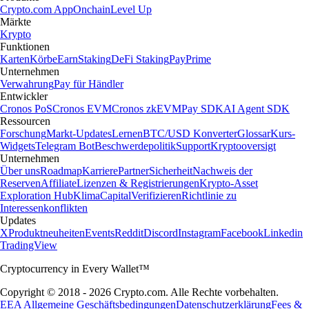
Crypto.com App
Onchain
Level Up
Märkte
Krypto
Funktionen
Karten
Körbe
Earn
Staking
DeFi Staking
Pay
Prime
Unternehmen
Verwahrung
Pay für Händler
Entwickler
Cronos PoS
Cronos EVM
Cronos zkEVM
Pay SDK
AI Agent SDK
Ressourcen
Forschung
Markt-Updates
Lernen
BTC/USD Konverter
Glossar
Kurs-
Widgets
Telegram Bot
Beschwerdepolitik
Support
Kryptooversigt
Unternehmen
Über uns
Roadmap
Karriere
Partner
Sicherheit
Nachweis der
Reserven
Affiliate
Lizenzen & Registrierungen
Krypto-Asset
Exploration Hub
Klima
Capital
Verifizieren
Richtlinie zu
Interessenkonflikten
Updates
X
Produktneuheiten
Events
Reddit
Discord
Instagram
Facebook
Linkedin
TradingView
Cryptocurrency in Every Wallet™
Copyright © 2018 - 2026 Crypto.com. Alle Rechte vorbehalten.
EEA Allgemeine Geschäftsbedingungen
Datenschutzerklärung
Fees &