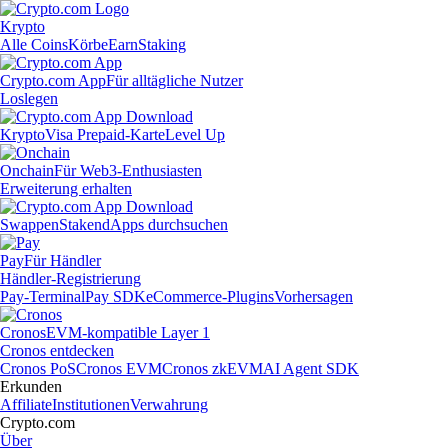
Krypto
Alle Coins
Körbe
Earn
Staking
Crypto.com App
Für alltägliche Nutzer
Loslegen
Krypto
Visa Prepaid-Karte
Level Up
Onchain
Für Web3-Enthusiasten
Erweiterung erhalten
Swappen
Staken
dApps durchsuchen
Pay
Für Händler
Händler-Registrierung
Pay-Terminal
Pay SDK
eCommerce-Plugins
Vorhersagen
Cronos
EVM-kompatible Layer 1
Cronos entdecken
Cronos PoS
Cronos EVM
Cronos zkEVM
AI Agent SDK
Erkunden
Affiliate
Institutionen
Verwahrung
Crypto.com
Über