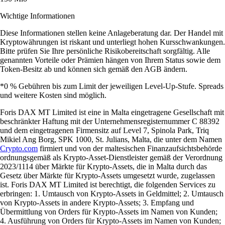
Wichtige Informationen
Diese Informationen stellen keine Anlageberatung dar. Der Handel mit
Kryptowährungen ist riskant und unterliegt hohen Kursschwankungen.
Bitte prüfen Sie Ihre persönliche Risikobereitschaft sorgfältig. Alle
genannten Vorteile oder Prämien hängen von Ihrem Status sowie dem
Token-Besitz ab und können sich gemäß den AGB ändern.
*0 % Gebühren bis zum Limit der jeweiligen Level-Up-Stufe. Spreads
und weitere Kosten sind möglich.
Foris DAX MT Limited ist eine in Malta eingetragene Gesellschaft mit
beschränkter Haftung mit der Unternehmensregisternummer C 88392
und dem eingetragenen Firmensitz auf Level 7, Spinola Park, Triq
Mikiel Ang Borg, SPK 1000, St. Julians, Malta, die unter dem Namen
Crypto.com
firmiert und von der maltesischen Finanzaufsichtsbehörde
ordnungsgemäß als Krypto-Asset-Dienstleister gemäß der Verordnung
2023/1114 über Märkte für Krypto-Assets, die in Malta durch das
Gesetz über Märkte für Krypto-Assets umgesetzt wurde, zugelassen
ist. Foris DAX MT Limited ist berechtigt, die folgenden Services zu
erbringen: 1. Umtausch von Krypto-Assets in Geldmittel; 2. Umtausch
von Krypto-Assets in andere Krypto-Assets; 3. Empfang und
Übermittlung von Orders für Krypto-Assets im Namen von Kunden;
4. Ausführung von Orders für Krypto-Assets im Namen von Kunden;