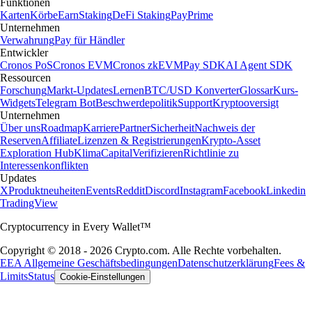
Funktionen
Karten
Körbe
Earn
Staking
DeFi Staking
Pay
Prime
Unternehmen
Verwahrung
Pay für Händler
Entwickler
Cronos PoS
Cronos EVM
Cronos zkEVM
Pay SDK
AI Agent SDK
Ressourcen
Forschung
Markt-Updates
Lernen
BTC/USD Konverter
Glossar
Kurs-
Widgets
Telegram Bot
Beschwerdepolitik
Support
Kryptooversigt
Unternehmen
Über uns
Roadmap
Karriere
Partner
Sicherheit
Nachweis der
Reserven
Affiliate
Lizenzen & Registrierungen
Krypto-Asset
Exploration Hub
Klima
Capital
Verifizieren
Richtlinie zu
Interessenkonflikten
Updates
X
Produktneuheiten
Events
Reddit
Discord
Instagram
Facebook
Linkedin
TradingView
Cryptocurrency in Every Wallet™
Copyright © 2018 - 2026 Crypto.com. Alle Rechte vorbehalten.
EEA Allgemeine Geschäftsbedingungen
Datenschutzerklärung
Fees &
Limits
Status
Cookie-Einstellungen