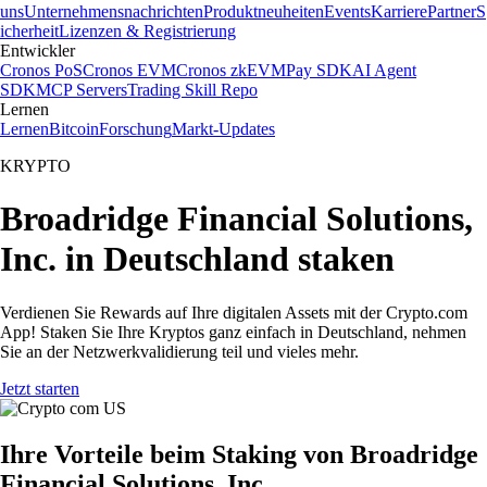
uns
Unternehmensnachrichten
Produktneuheiten
Events
Karriere
Partner
S
icherheit
Lizenzen & Registrierung
Entwickler
Cronos PoS
Cronos EVM
Cronos zkEVM
Pay SDK
AI Agent
SDK
MCP Servers
Trading Skill Repo
Lernen
Lernen
Bitcoin
Forschung
Markt-Updates
KRYPTO
Broadridge Financial Solutions,
Inc. in Deutschland staken
Verdienen Sie Rewards auf Ihre digitalen Assets mit der Crypto.com
App! Staken Sie Ihre Kryptos ganz einfach in Deutschland, nehmen
Sie an der Netzwerkvalidierung teil und vieles mehr.
Jetzt starten
Ihre Vorteile beim Staking von Broadridge
Financial Solutions, Inc.