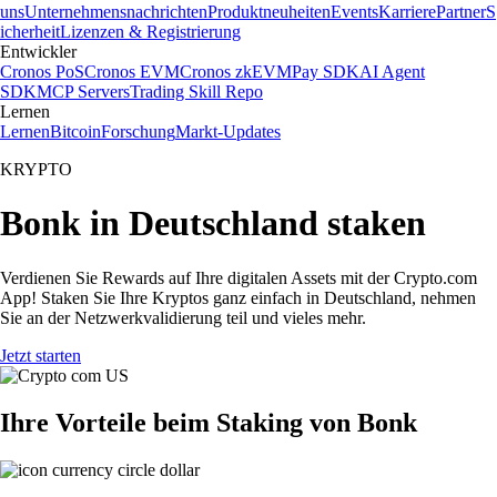
uns
Unternehmensnachrichten
Produktneuheiten
Events
Karriere
Partner
S
icherheit
Lizenzen & Registrierung
Entwickler
Cronos PoS
Cronos EVM
Cronos zkEVM
Pay SDK
AI Agent
SDK
MCP Servers
Trading Skill Repo
Lernen
Lernen
Bitcoin
Forschung
Markt-Updates
KRYPTO
Bonk in Deutschland staken
Verdienen Sie Rewards auf Ihre digitalen Assets mit der Crypto.com
App! Staken Sie Ihre Kryptos ganz einfach in Deutschland, nehmen
Sie an der Netzwerkvalidierung teil und vieles mehr.
Jetzt starten
Ihre Vorteile beim Staking von Bonk