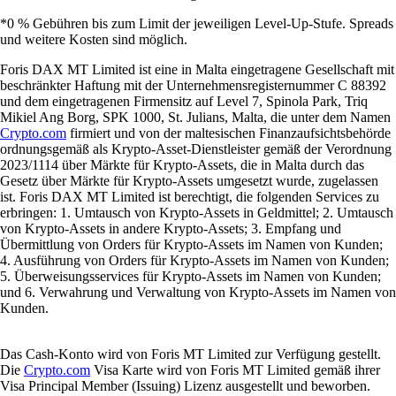
*0 % Gebühren bis zum Limit der jeweiligen Level-Up-Stufe. Spreads
und weitere Kosten sind möglich.
Foris DAX MT Limited ist eine in Malta eingetragene Gesellschaft mit
beschränkter Haftung mit der Unternehmensregisternummer C 88392
und dem eingetragenen Firmensitz auf Level 7, Spinola Park, Triq
Mikiel Ang Borg, SPK 1000, St. Julians, Malta, die unter dem Namen
Crypto.com
firmiert und von der maltesischen Finanzaufsichtsbehörde
ordnungsgemäß als Krypto-Asset-Dienstleister gemäß der Verordnung
2023/1114 über Märkte für Krypto-Assets, die in Malta durch das
Gesetz über Märkte für Krypto-Assets umgesetzt wurde, zugelassen
ist. Foris DAX MT Limited ist berechtigt, die folgenden Services zu
erbringen: 1. Umtausch von Krypto-Assets in Geldmittel; 2. Umtausch
von Krypto-Assets in andere Krypto-Assets; 3. Empfang und
Übermittlung von Orders für Krypto-Assets im Namen von Kunden;
4. Ausführung von Orders für Krypto-Assets im Namen von Kunden;
5. Überweisungsservices für Krypto-Assets im Namen von Kunden;
und 6. Verwahrung und Verwaltung von Krypto-Assets im Namen von
Kunden.
Das Cash-Konto wird von Foris MT Limited zur Verfügung gestellt.
Die
Crypto.com
Visa Karte wird von Foris MT Limited gemäß ihrer
Visa Principal Member (Issuing) Lizenz ausgestellt und beworben.