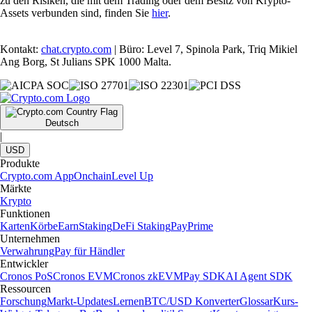
zu den Risiken, die mit dem Trading oder dem Besitz von Krypto-
Assets verbunden sind, finden Sie
hier
.
Kontakt:
chat.crypto.com
| Büro: Level 7, Spinola Park, Triq Mikiel
Ang Borg, St Julians SPK 1000 Malta.
Deutsch
|
USD
Produkte
Crypto.com App
Onchain
Level Up
Märkte
Krypto
Funktionen
Karten
Körbe
Earn
Staking
DeFi Staking
Pay
Prime
Unternehmen
Verwahrung
Pay für Händler
Entwickler
Cronos PoS
Cronos EVM
Cronos zkEVM
Pay SDK
AI Agent SDK
Ressourcen
Forschung
Markt-Updates
Lernen
BTC/USD Konverter
Glossar
Kurs-