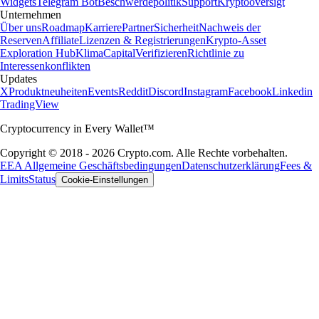
Widgets
Telegram Bot
Beschwerdepolitik
Support
Kryptooversigt
Unternehmen
Über uns
Roadmap
Karriere
Partner
Sicherheit
Nachweis der
Reserven
Affiliate
Lizenzen & Registrierungen
Krypto-Asset
Exploration Hub
Klima
Capital
Verifizieren
Richtlinie zu
Interessenkonflikten
Updates
X
Produktneuheiten
Events
Reddit
Discord
Instagram
Facebook
Linkedin
TradingView
Cryptocurrency in Every Wallet™
Copyright © 2018 - 2026 Crypto.com. Alle Rechte vorbehalten.
EEA Allgemeine Geschäftsbedingungen
Datenschutzerklärung
Fees &
Limits
Status
Cookie-Einstellungen