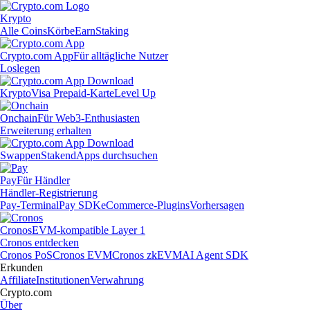
Krypto
Alle Coins
Körbe
Earn
Staking
Crypto.com App
Für alltägliche Nutzer
Loslegen
Krypto
Visa Prepaid-Karte
Level Up
Onchain
Für Web3-Enthusiasten
Erweiterung erhalten
Swappen
Staken
dApps durchsuchen
Pay
Für Händler
Händler-Registrierung
Pay-Terminal
Pay SDK
eCommerce-Plugins
Vorhersagen
Cronos
EVM-kompatible Layer 1
Cronos entdecken
Cronos PoS
Cronos EVM
Cronos zkEVM
AI Agent SDK
Erkunden
Affiliate
Institutionen
Verwahrung
Crypto.com
Über