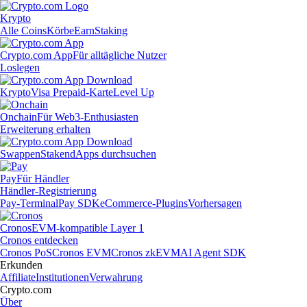
Krypto
Alle Coins
Körbe
Earn
Staking
Crypto.com App
Für alltägliche Nutzer
Loslegen
Krypto
Visa Prepaid-Karte
Level Up
Onchain
Für Web3-Enthusiasten
Erweiterung erhalten
Swappen
Staken
dApps durchsuchen
Pay
Für Händler
Händler-Registrierung
Pay-Terminal
Pay SDK
eCommerce-Plugins
Vorhersagen
Cronos
EVM-kompatible Layer 1
Cronos entdecken
Cronos PoS
Cronos EVM
Cronos zkEVM
AI Agent SDK
Erkunden
Affiliate
Institutionen
Verwahrung
Crypto.com
Über