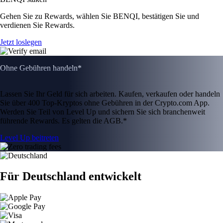
Gehen Sie zu Rewards, wählen Sie BENQI, bestätigen Sie und
verdienen Sie Rewards.
Jetzt loslegen
Ohne Gebühren handeln*
Lassen Sie Ihr Geld für sich arbeiten. Kaufen, verkaufen oder handeln
Sie über 400 Top-Kryptos ohne Gebühren in der Crypto.com App.
Werden Sie Teil von Level Up und sichern Sie sich branchenweit
führende Rewards. Es gelten die AGB.*
Level Up beitreten
Für Deutschland entwickelt