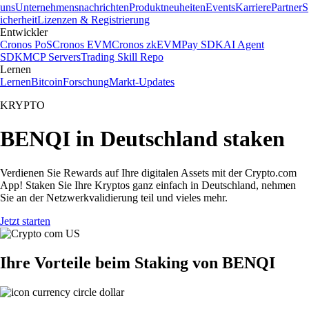
uns
Unternehmensnachrichten
Produktneuheiten
Events
Karriere
Partner
S
icherheit
Lizenzen & Registrierung
Entwickler
Cronos PoS
Cronos EVM
Cronos zkEVM
Pay SDK
AI Agent
SDK
MCP Servers
Trading Skill Repo
Lernen
Lernen
Bitcoin
Forschung
Markt-Updates
KRYPTO
BENQI in Deutschland staken
Verdienen Sie Rewards auf Ihre digitalen Assets mit der Crypto.com
App! Staken Sie Ihre Kryptos ganz einfach in Deutschland, nehmen
Sie an der Netzwerkvalidierung teil und vieles mehr.
Jetzt starten
Ihre Vorteile beim Staking von BENQI