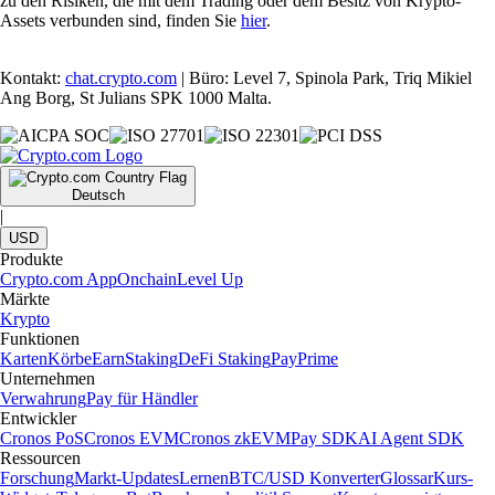
zu den Risiken, die mit dem Trading oder dem Besitz von Krypto-
Assets verbunden sind, finden Sie
hier
.
Kontakt:
chat.crypto.com
| Büro: Level 7, Spinola Park, Triq Mikiel
Ang Borg, St Julians SPK 1000 Malta.
Deutsch
|
USD
Produkte
Crypto.com App
Onchain
Level Up
Märkte
Krypto
Funktionen
Karten
Körbe
Earn
Staking
DeFi Staking
Pay
Prime
Unternehmen
Verwahrung
Pay für Händler
Entwickler
Cronos PoS
Cronos EVM
Cronos zkEVM
Pay SDK
AI Agent SDK
Ressourcen
Forschung
Markt-Updates
Lernen
BTC/USD Konverter
Glossar
Kurs-