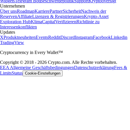
Widgets
Telegram Bot
Beschwerdepolitik
Support
Kryptooversigt
Unternehmen
Über uns
Roadmap
Karriere
Partner
Sicherheit
Nachweis der
Reserven
Affiliate
Lizenzen & Registrierungen
Krypto-Asset
Exploration Hub
Klima
Capital
Verifizieren
Richtlinie zu
Interessenkonflikten
Updates
X
Produktneuheiten
Events
Reddit
Discord
Instagram
Facebook
Linkedin
TradingView
Cryptocurrency in Every Wallet™
Copyright © 2018 - 2026 Crypto.com. Alle Rechte vorbehalten.
EEA Allgemeine Geschäftsbedingungen
Datenschutzerklärung
Fees &
Limits
Status
Cookie-Einstellungen