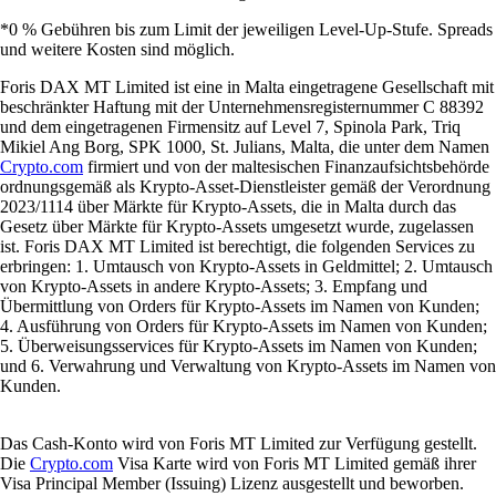
*0 % Gebühren bis zum Limit der jeweiligen Level-Up-Stufe. Spreads
und weitere Kosten sind möglich.
Foris DAX MT Limited ist eine in Malta eingetragene Gesellschaft mit
beschränkter Haftung mit der Unternehmensregisternummer C 88392
und dem eingetragenen Firmensitz auf Level 7, Spinola Park, Triq
Mikiel Ang Borg, SPK 1000, St. Julians, Malta, die unter dem Namen
Crypto.com
firmiert und von der maltesischen Finanzaufsichtsbehörde
ordnungsgemäß als Krypto-Asset-Dienstleister gemäß der Verordnung
2023/1114 über Märkte für Krypto-Assets, die in Malta durch das
Gesetz über Märkte für Krypto-Assets umgesetzt wurde, zugelassen
ist. Foris DAX MT Limited ist berechtigt, die folgenden Services zu
erbringen: 1. Umtausch von Krypto-Assets in Geldmittel; 2. Umtausch
von Krypto-Assets in andere Krypto-Assets; 3. Empfang und
Übermittlung von Orders für Krypto-Assets im Namen von Kunden;
4. Ausführung von Orders für Krypto-Assets im Namen von Kunden;
5. Überweisungsservices für Krypto-Assets im Namen von Kunden;
und 6. Verwahrung und Verwaltung von Krypto-Assets im Namen von
Kunden.
Das Cash-Konto wird von Foris MT Limited zur Verfügung gestellt.
Die
Crypto.com
Visa Karte wird von Foris MT Limited gemäß ihrer
Visa Principal Member (Issuing) Lizenz ausgestellt und beworben.