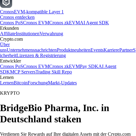
Cronos
EVM-kompatible Layer 1
Cronos entdecken
Cronos PoS
Cronos EVM
Cronos zkEVM
AI Agent SDK
Erkunden
Affiliate
Institutionen
Verwahrung
Crypto.com
Über
uns
Unternehmensnachrichten
Produktneuheiten
Events
Karriere
Partner
S
icherheit
Lizenzen & Registrierung
Entwickler
Cronos PoS
Cronos EVM
Cronos zkEVM
Pay SDK
AI Agent
SDK
MCP Servers
Trading Skill Repo
Lernen
Lernen
Bitcoin
Forschung
Markt-Updates
KRYPTO
BridgeBio Pharma, Inc. in
Deutschland staken
Verdienen Sie Rewards auf Ihre digitalen Assets mit der Crypto.com