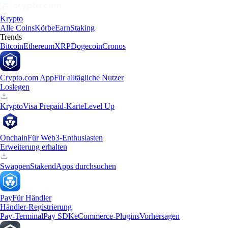
Krypto
Alle Coins
Körbe
Earn
Staking
Trends
Bitcoin
Ethereum
XRP
Dogecoin
Cronos
Crypto.com App
Für alltägliche Nutzer
Loslegen
Krypto
Visa Prepaid-Karte
Level Up
Onchain
Für Web3-Enthusiasten
Erweiterung erhalten
Swappen
Staken
dApps durchsuchen
Pay
Für Händler
Händler-Registrierung
Pay-Terminal
Pay SDK
eCommerce-Plugins
Vorhersagen