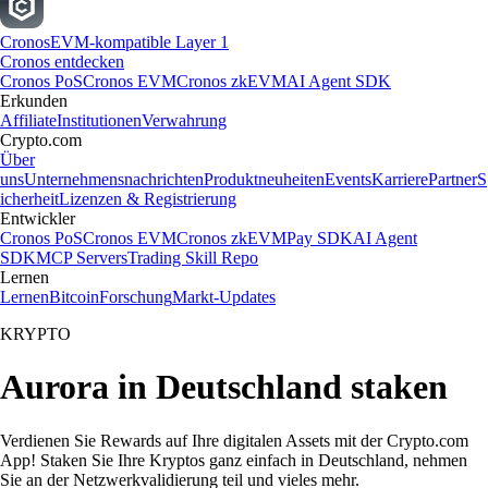
Cronos
EVM-kompatible Layer 1
Cronos entdecken
Cronos PoS
Cronos EVM
Cronos zkEVM
AI Agent SDK
Erkunden
Affiliate
Institutionen
Verwahrung
Crypto.com
Über
uns
Unternehmensnachrichten
Produktneuheiten
Events
Karriere
Partner
S
icherheit
Lizenzen & Registrierung
Entwickler
Cronos PoS
Cronos EVM
Cronos zkEVM
Pay SDK
AI Agent
SDK
MCP Servers
Trading Skill Repo
Lernen
Lernen
Bitcoin
Forschung
Markt-Updates
KRYPTO
Aurora in Deutschland staken
Verdienen Sie Rewards auf Ihre digitalen Assets mit der Crypto.com
App! Staken Sie Ihre Kryptos ganz einfach in Deutschland, nehmen
Sie an der Netzwerkvalidierung teil und vieles mehr.