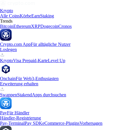
Krypto
Alle Coins
Körbe
Earn
Staking
Trends
Bitcoin
Ethereum
XRP
Dogecoin
Cronos
Crypto.com App
Für alltägliche Nutzer
Loslegen
Krypto
Visa Prepaid-Karte
Level Up
Onchain
Für Web3-Enthusiasten
Erweiterung erhalten
Swappen
Staken
dApps durchsuchen
Pay
Für Händler
Händler-Registrierung
Pay-Terminal
Pay SDK
eCommerce-Plugins
Vorhersagen