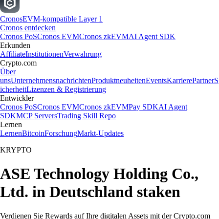
Cronos
EVM-kompatible Layer 1
Cronos entdecken
Cronos PoS
Cronos EVM
Cronos zkEVM
AI Agent SDK
Erkunden
Affiliate
Institutionen
Verwahrung
Crypto.com
Über
uns
Unternehmensnachrichten
Produktneuheiten
Events
Karriere
Partner
S
icherheit
Lizenzen & Registrierung
Entwickler
Cronos PoS
Cronos EVM
Cronos zkEVM
Pay SDK
AI Agent
SDK
MCP Servers
Trading Skill Repo
Lernen
Lernen
Bitcoin
Forschung
Markt-Updates
KRYPTO
ASE Technology Holding Co.,
Ltd. in Deutschland staken
Verdienen Sie Rewards auf Ihre digitalen Assets mit der Crypto.com