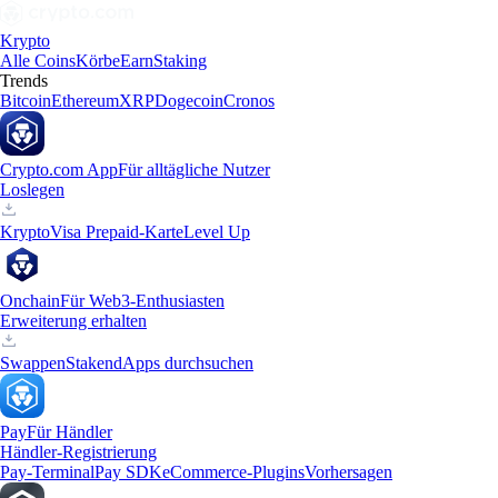
Krypto
Alle Coins
Körbe
Earn
Staking
Trends
Bitcoin
Ethereum
XRP
Dogecoin
Cronos
Crypto.com App
Für alltägliche Nutzer
Loslegen
Krypto
Visa Prepaid-Karte
Level Up
Onchain
Für Web3-Enthusiasten
Erweiterung erhalten
Swappen
Staken
dApps durchsuchen
Pay
Für Händler
Händler-Registrierung
Pay-Terminal
Pay SDK
eCommerce-Plugins
Vorhersagen