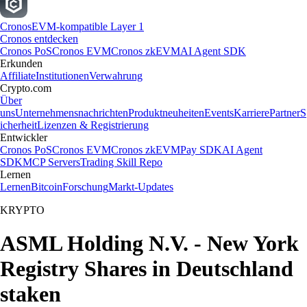
Cronos
EVM-kompatible Layer 1
Cronos entdecken
Cronos PoS
Cronos EVM
Cronos zkEVM
AI Agent SDK
Erkunden
Affiliate
Institutionen
Verwahrung
Crypto.com
Über
uns
Unternehmensnachrichten
Produktneuheiten
Events
Karriere
Partner
S
icherheit
Lizenzen & Registrierung
Entwickler
Cronos PoS
Cronos EVM
Cronos zkEVM
Pay SDK
AI Agent
SDK
MCP Servers
Trading Skill Repo
Lernen
Lernen
Bitcoin
Forschung
Markt-Updates
KRYPTO
ASML Holding N.V. - New York
Registry Shares in Deutschland
staken