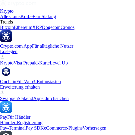
Krypto
Alle Coins
Körbe
Earn
Staking
Trends
Bitcoin
Ethereum
XRP
Dogecoin
Cronos
Crypto.com App
Für alltägliche Nutzer
Loslegen
Krypto
Visa Prepaid-Karte
Level Up
Onchain
Für Web3-Enthusiasten
Erweiterung erhalten
Swappen
Staken
dApps durchsuchen
Pay
Für Händler
Händler-Registrierung
Pay-Terminal
Pay SDK
eCommerce-Plugins
Vorhersagen