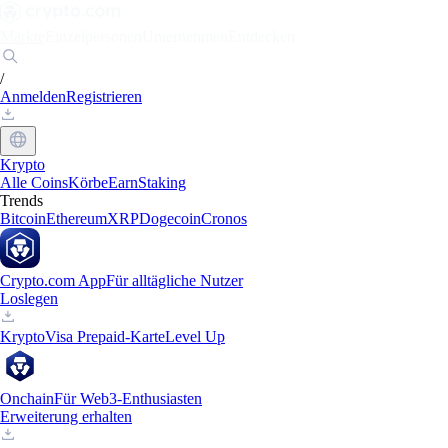
Märkte
Einzelpersonen
Unternehmen
Entdecken
/
Anmelden
Registrieren
Krypto
Alle Coins
Körbe
Earn
Staking
Trends
Bitcoin
Ethereum
XRP
Dogecoin
Cronos
Crypto.com App
Für alltägliche Nutzer
Loslegen
Krypto
Visa Prepaid-Karte
Level Up
Onchain
Für Web3-Enthusiasten
Erweiterung erhalten