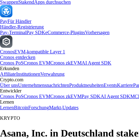
Swappen
Staken
dApps durchsuchen
Pay
Für Händler
Händler-Registrierung
Pay-Terminal
Pay SDK
eCommerce-Plugins
Vorhersagen
Cronos
EVM-kompatible Layer 1
Cronos entdecken
Cronos PoS
Cronos EVM
Cronos zkEVM
AI Agent SDK
Erkunden
Affiliate
Institutionen
Verwahrung
Crypto.com
Über uns
Unternehmensnachrichten
Produktneuheiten
Events
Karriere
Pa
Entwickler
Cronos PoS
Cronos EVM
Cronos zkEVM
Pay SDK
AI Agent SDK
MCP
Lernen
Lernen
Bitcoin
Forschung
Markt-Updates
KRYPTO
Asana, Inc. in Deutschland stak