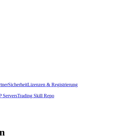
rtner
Sicherheit
Lizenzen & Registrierung
 Servers
Trading Skill Repo
en