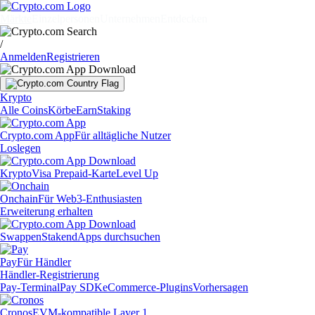
Märkte
Einzelpersonen
Unternehmen
Entdecken
/
Anmelden
Registrieren
Krypto
Alle Coins
Körbe
Earn
Staking
Crypto.com App
Für alltägliche Nutzer
Loslegen
Krypto
Visa Prepaid-Karte
Level Up
Onchain
Für Web3-Enthusiasten
Erweiterung erhalten
Swappen
Staken
dApps durchsuchen
Pay
Für Händler
Händler-Registrierung
Pay-Terminal
Pay SDK
eCommerce-Plugins
Vorhersagen
Cronos
EVM-kompatible Layer 1