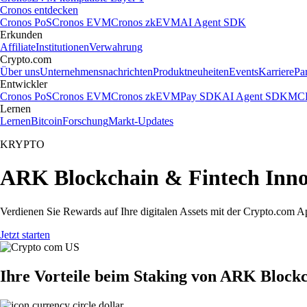
Cronos entdecken
Cronos PoS
Cronos EVM
Cronos zkEVM
AI Agent SDK
Erkunden
Affiliate
Institutionen
Verwahrung
Crypto.com
Über uns
Unternehmensnachrichten
Produktneuheiten
Events
Karriere
Pa
Entwickler
Cronos PoS
Cronos EVM
Cronos zkEVM
Pay SDK
AI Agent SDK
MCP
Lernen
Lernen
Bitcoin
Forschung
Markt-Updates
KRYPTO
ARK Blockchain & Fintech Inno
Verdienen Sie Rewards auf Ihre digitalen Assets mit der Crypto.com A
Jetzt starten
Ihre Vorteile beim Staking von ARK Block