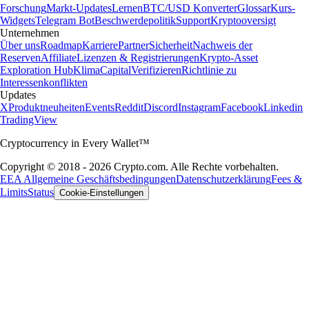
Forschung
Markt-Updates
Lernen
BTC/USD Konverter
Glossar
Kurs-
Widgets
Telegram Bot
Beschwerdepolitik
Support
Kryptooversigt
Unternehmen
Über uns
Roadmap
Karriere
Partner
Sicherheit
Nachweis der
Reserven
Affiliate
Lizenzen & Registrierungen
Krypto-Asset
Exploration Hub
Klima
Capital
Verifizieren
Richtlinie zu
Interessenkonflikten
Updates
X
Produktneuheiten
Events
Reddit
Discord
Instagram
Facebook
Linkedin
TradingView
Cryptocurrency in Every Wallet™
Copyright © 2018 - 2026 Crypto.com. Alle Rechte vorbehalten.
EEA Allgemeine Geschäftsbedingungen
Datenschutzerklärung
Fees &
Limits
Status
Cookie-Einstellungen