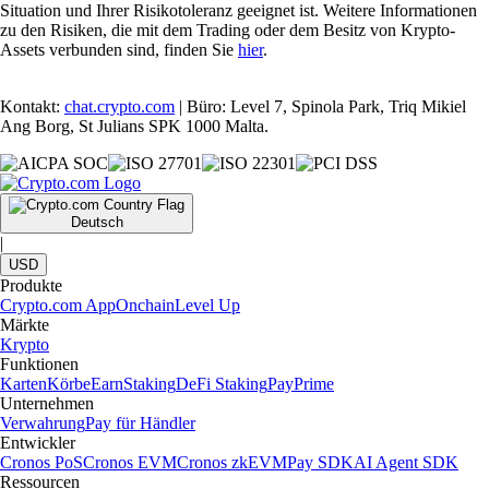
Situation und Ihrer Risikotoleranz geeignet ist. Weitere Informationen
zu den Risiken, die mit dem Trading oder dem Besitz von Krypto-
Assets verbunden sind, finden Sie
hier
.
Kontakt:
chat.crypto.com
| Büro: Level 7, Spinola Park, Triq Mikiel
Ang Borg, St Julians SPK 1000 Malta.
Deutsch
|
USD
Produkte
Crypto.com App
Onchain
Level Up
Märkte
Krypto
Funktionen
Karten
Körbe
Earn
Staking
DeFi Staking
Pay
Prime
Unternehmen
Verwahrung
Pay für Händler
Entwickler
Cronos PoS
Cronos EVM
Cronos zkEVM
Pay SDK
AI Agent SDK
Ressourcen