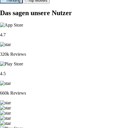
Trending
Top Movers
Das sagen unsere Nutzer
4.7
320k Reviews
4.5
660k Reviews