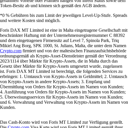
genannten Vorteile oder Prämien hängen von Ihrem Status sowie dem
Token-Besitz ab und können sich gemäß den AGB ändern.
*0 % Gebühren bis zum Limit der jeweiligen Level-Up-Stufe. Spreads
und weitere Kosten sind möglich.
Foris DAX MT Limited ist eine in Malta eingetragene Gesellschaft mit
beschränkter Haftung mit der Unternehmensregisternummer C 88392
und dem eingetragenen Firmensitz auf Level 7, Spinola Park, Triq
Mikiel Ang Borg, SPK 1000, St. Julians, Malta, die unter dem Namen
Crypto.com
firmiert und von der maltesischen Finanzaufsichtsbehörde
ordnungsgemäß als Krypto-Asset-Dienstleister gemäß der Verordnung
2023/1114 über Märkte für Krypto-Assets, die in Malta durch das
Gesetz über Märkte für Krypto-Assets umgesetzt wurde, zugelassen
ist. Foris DAX MT Limited ist berechtigt, die folgenden Services zu
erbringen: 1. Umtausch von Krypto-Assets in Geldmittel; 2. Umtausch
von Krypto-Assets in andere Krypto-Assets; 3. Empfang und
Übermittlung von Orders für Krypto-Assets im Namen von Kunden;
4. Ausführung von Orders für Krypto-Assets im Namen von Kunden;
5. Überweisungsservices für Krypto-Assets im Namen von Kunden;
und 6. Verwahrung und Verwaltung von Krypto-Assets im Namen von
Kunden.
Das Cash-Konto wird von Foris MT Limited zur Verfügung gestellt.
Die
Crypto.com
Visa Karte wird von Foris MT Limited gemäß ihrer