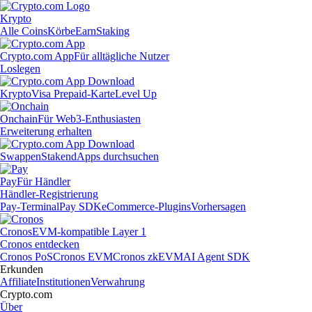
Krypto
Alle Coins
Körbe
Earn
Staking
Crypto.com App
Für alltägliche Nutzer
Loslegen
Krypto
Visa Prepaid-Karte
Level Up
Onchain
Für Web3-Enthusiasten
Erweiterung erhalten
Swappen
Staken
dApps durchsuchen
Pay
Für Händler
Händler-Registrierung
Pay-Terminal
Pay SDK
eCommerce-Plugins
Vorhersagen
Cronos
EVM-kompatible Layer 1
Cronos entdecken
Cronos PoS
Cronos EVM
Cronos zkEVM
AI Agent SDK
Erkunden
Affiliate
Institutionen
Verwahrung
Crypto.com
Über