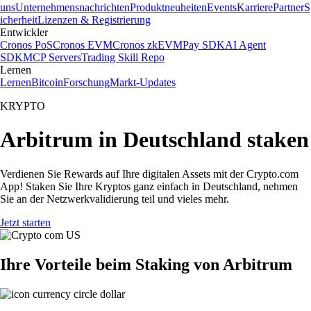
uns
Unternehmensnachrichten
Produktneuheiten
Events
Karriere
Partner
S
icherheit
Lizenzen & Registrierung
Entwickler
Cronos PoS
Cronos EVM
Cronos zkEVM
Pay SDK
AI Agent
SDK
MCP Servers
Trading Skill Repo
Lernen
Lernen
Bitcoin
Forschung
Markt-Updates
KRYPTO
Arbitrum in Deutschland staken
Verdienen Sie Rewards auf Ihre digitalen Assets mit der Crypto.com
App! Staken Sie Ihre Kryptos ganz einfach in Deutschland, nehmen
Sie an der Netzwerkvalidierung teil und vieles mehr.
Jetzt starten
Ihre Vorteile beim Staking von Arbitrum