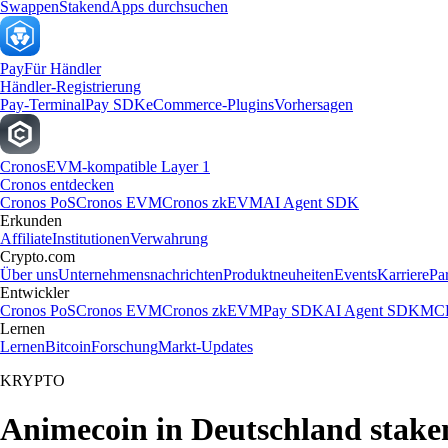
Swappen
Staken
dApps durchsuchen
Pay
Für Händler
Händler-Registrierung
Pay-Terminal
Pay SDK
eCommerce-Plugins
Vorhersagen
Cronos
EVM-kompatible Layer 1
Cronos entdecken
Cronos PoS
Cronos EVM
Cronos zkEVM
AI Agent SDK
Erkunden
Affiliate
Institutionen
Verwahrung
Crypto.com
Über uns
Unternehmensnachrichten
Produktneuheiten
Events
Karriere
Pa
Entwickler
Cronos PoS
Cronos EVM
Cronos zkEVM
Pay SDK
AI Agent SDK
MCP
Lernen
Lernen
Bitcoin
Forschung
Markt-Updates
KRYPTO
Animecoin in Deutschland stake