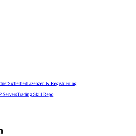
rtner
Sicherheit
Lizenzen & Registrierung
 Servers
Trading Skill Repo
n