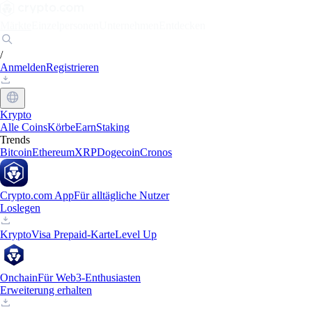
Märkte
Einzelpersonen
Unternehmen
Entdecken
/
Anmelden
Registrieren
Krypto
Alle Coins
Körbe
Earn
Staking
Trends
Bitcoin
Ethereum
XRP
Dogecoin
Cronos
Crypto.com App
Für alltägliche Nutzer
Loslegen
Krypto
Visa Prepaid-Karte
Level Up
Onchain
Für Web3-Enthusiasten
Erweiterung erhalten