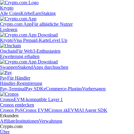
Krypto
Alle Coins
Körbe
Earn
Staking
Crypto.com App
Für alltägliche Nutzer
Loslegen
Krypto
Visa Prepaid-Karte
Level Up
Onchain
Für Web3-Enthusiasten
Erweiterung erhalten
Swappen
Staken
dApps durchsuchen
Pay
Für Händler
Händler-Registrierung
Pay-Terminal
Pay SDK
eCommerce-Plugins
Vorhersagen
Cronos
EVM-kompatible Layer 1
Cronos entdecken
Cronos PoS
Cronos EVM
Cronos zkEVM
AI Agent SDK
Erkunden
Affiliate
Institutionen
Verwahrung
Crypto.com
Über