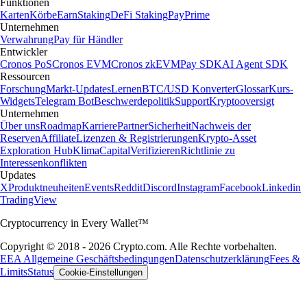
Funktionen
Karten
Körbe
Earn
Staking
DeFi Staking
Pay
Prime
Unternehmen
Verwahrung
Pay für Händler
Entwickler
Cronos PoS
Cronos EVM
Cronos zkEVM
Pay SDK
AI Agent SDK
Ressourcen
Forschung
Markt-Updates
Lernen
BTC/USD Konverter
Glossar
Kurs-
Widgets
Telegram Bot
Beschwerdepolitik
Support
Kryptooversigt
Unternehmen
Über uns
Roadmap
Karriere
Partner
Sicherheit
Nachweis der
Reserven
Affiliate
Lizenzen & Registrierungen
Krypto-Asset
Exploration Hub
Klima
Capital
Verifizieren
Richtlinie zu
Interessenkonflikten
Updates
X
Produktneuheiten
Events
Reddit
Discord
Instagram
Facebook
Linkedin
TradingView
Cryptocurrency in Every Wallet™
Copyright © 2018 - 2026 Crypto.com. Alle Rechte vorbehalten.
EEA Allgemeine Geschäftsbedingungen
Datenschutzerklärung
Fees &
Limits
Status
Cookie-Einstellungen