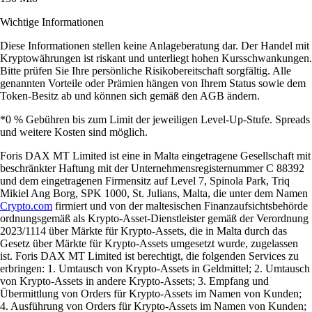
Wichtige Informationen
Diese Informationen stellen keine Anlageberatung dar. Der Handel mit
Kryptowährungen ist riskant und unterliegt hohen Kursschwankungen.
Bitte prüfen Sie Ihre persönliche Risikobereitschaft sorgfältig. Alle
genannten Vorteile oder Prämien hängen von Ihrem Status sowie dem
Token-Besitz ab und können sich gemäß den AGB ändern.
*0 % Gebühren bis zum Limit der jeweiligen Level-Up-Stufe. Spreads
und weitere Kosten sind möglich.
Foris DAX MT Limited ist eine in Malta eingetragene Gesellschaft mit
beschränkter Haftung mit der Unternehmensregisternummer C 88392
und dem eingetragenen Firmensitz auf Level 7, Spinola Park, Triq
Mikiel Ang Borg, SPK 1000, St. Julians, Malta, die unter dem Namen
Crypto.com
firmiert und von der maltesischen Finanzaufsichtsbehörde
ordnungsgemäß als Krypto-Asset-Dienstleister gemäß der Verordnung
2023/1114 über Märkte für Krypto-Assets, die in Malta durch das
Gesetz über Märkte für Krypto-Assets umgesetzt wurde, zugelassen
ist. Foris DAX MT Limited ist berechtigt, die folgenden Services zu
erbringen: 1. Umtausch von Krypto-Assets in Geldmittel; 2. Umtausch
von Krypto-Assets in andere Krypto-Assets; 3. Empfang und
Übermittlung von Orders für Krypto-Assets im Namen von Kunden;
4. Ausführung von Orders für Krypto-Assets im Namen von Kunden;