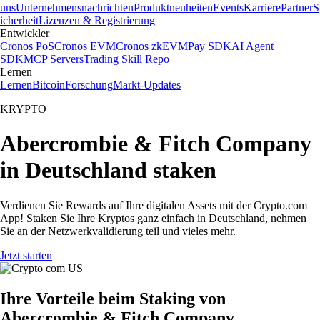
uns
Unternehmensnachrichten
Produktneuheiten
Events
Karriere
Partner
S
icherheit
Lizenzen & Registrierung
Entwickler
Cronos PoS
Cronos EVM
Cronos zkEVM
Pay SDK
AI Agent
SDK
MCP Servers
Trading Skill Repo
Lernen
Lernen
Bitcoin
Forschung
Markt-Updates
KRYPTO
Abercrombie & Fitch Company
in Deutschland staken
Verdienen Sie Rewards auf Ihre digitalen Assets mit der Crypto.com
App! Staken Sie Ihre Kryptos ganz einfach in Deutschland, nehmen
Sie an der Netzwerkvalidierung teil und vieles mehr.
Jetzt starten
Ihre Vorteile beim Staking von
Abercrombie & Fitch Company