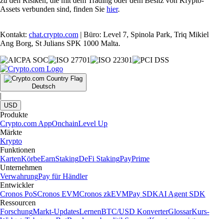
zu den Risiken, die mit dem Trading oder dem Besitz von Krypto-
Assets verbunden sind, finden Sie
hier
.
Kontakt:
chat.crypto.com
| Büro: Level 7, Spinola Park, Triq Mikiel
Ang Borg, St Julians SPK 1000 Malta.
Deutsch
|
USD
Produkte
Crypto.com App
Onchain
Level Up
Märkte
Krypto
Funktionen
Karten
Körbe
Earn
Staking
DeFi Staking
Pay
Prime
Unternehmen
Verwahrung
Pay für Händler
Entwickler
Cronos PoS
Cronos EVM
Cronos zkEVM
Pay SDK
AI Agent SDK
Ressourcen
Forschung
Markt-Updates
Lernen
BTC/USD Konverter
Glossar
Kurs-