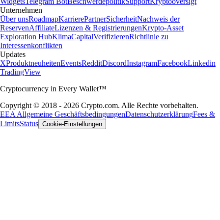
Widgets
Telegram Bot
Beschwerdepolitik
Support
Kryptooversigt
Unternehmen
Über uns
Roadmap
Karriere
Partner
Sicherheit
Nachweis der
Reserven
Affiliate
Lizenzen & Registrierungen
Krypto-Asset
Exploration Hub
Klima
Capital
Verifizieren
Richtlinie zu
Interessenkonflikten
Updates
X
Produktneuheiten
Events
Reddit
Discord
Instagram
Facebook
Linkedin
TradingView
Cryptocurrency in Every Wallet™
Copyright © 2018 - 2026 Crypto.com. Alle Rechte vorbehalten.
EEA Allgemeine Geschäftsbedingungen
Datenschutzerklärung
Fees &
Limits
Status
Cookie-Einstellungen