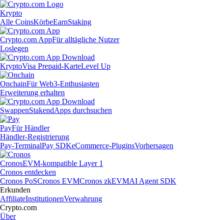
Krypto
Alle Coins
Körbe
Earn
Staking
Crypto.com App
Für alltägliche Nutzer
Loslegen
Krypto
Visa Prepaid-Karte
Level Up
Onchain
Für Web3-Enthusiasten
Erweiterung erhalten
Swappen
Staken
dApps durchsuchen
Pay
Für Händler
Händler-Registrierung
Pay-Terminal
Pay SDK
eCommerce-Plugins
Vorhersagen
Cronos
EVM-kompatible Layer 1
Cronos entdecken
Cronos PoS
Cronos EVM
Cronos zkEVM
AI Agent SDK
Erkunden
Affiliate
Institutionen
Verwahrung
Crypto.com
Über