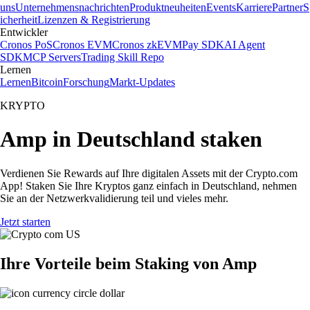
uns
Unternehmensnachrichten
Produktneuheiten
Events
Karriere
Partner
S
icherheit
Lizenzen & Registrierung
Entwickler
Cronos PoS
Cronos EVM
Cronos zkEVM
Pay SDK
AI Agent
SDK
MCP Servers
Trading Skill Repo
Lernen
Lernen
Bitcoin
Forschung
Markt-Updates
KRYPTO
Amp in Deutschland staken
Verdienen Sie Rewards auf Ihre digitalen Assets mit der Crypto.com
App! Staken Sie Ihre Kryptos ganz einfach in Deutschland, nehmen
Sie an der Netzwerkvalidierung teil und vieles mehr.
Jetzt starten
Ihre Vorteile beim Staking von Amp