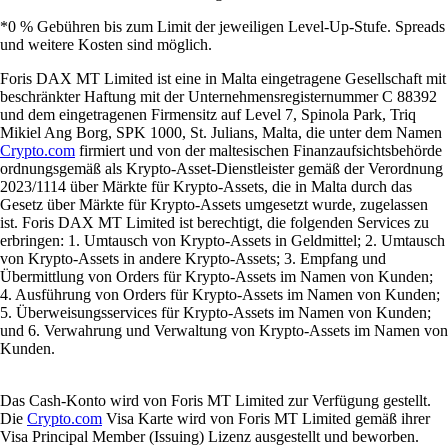
*0 % Gebühren bis zum Limit der jeweiligen Level-Up-Stufe. Spreads
und weitere Kosten sind möglich.
Foris DAX MT Limited ist eine in Malta eingetragene Gesellschaft mit
beschränkter Haftung mit der Unternehmensregisternummer C 88392
und dem eingetragenen Firmensitz auf Level 7, Spinola Park, Triq
Mikiel Ang Borg, SPK 1000, St. Julians, Malta, die unter dem Namen
Crypto.com
firmiert und von der maltesischen Finanzaufsichtsbehörde
ordnungsgemäß als Krypto-Asset-Dienstleister gemäß der Verordnung
2023/1114 über Märkte für Krypto-Assets, die in Malta durch das
Gesetz über Märkte für Krypto-Assets umgesetzt wurde, zugelassen
ist. Foris DAX MT Limited ist berechtigt, die folgenden Services zu
erbringen: 1. Umtausch von Krypto-Assets in Geldmittel; 2. Umtausch
von Krypto-Assets in andere Krypto-Assets; 3. Empfang und
Übermittlung von Orders für Krypto-Assets im Namen von Kunden;
4. Ausführung von Orders für Krypto-Assets im Namen von Kunden;
5. Überweisungsservices für Krypto-Assets im Namen von Kunden;
und 6. Verwahrung und Verwaltung von Krypto-Assets im Namen von
Kunden.
Das Cash-Konto wird von Foris MT Limited zur Verfügung gestellt.
Die
Crypto.com
Visa Karte wird von Foris MT Limited gemäß ihrer
Visa Principal Member (Issuing) Lizenz ausgestellt und beworben.