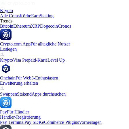
Krypto
Alle Coins
Körbe
Earn
Staking
Trends
Bitcoin
Ethereum
XRP
Dogecoin
Cronos
Crypto.com App
Für alltägliche Nutzer
Loslegen
Krypto
Visa Prepaid-Karte
Level Up
Onchain
Für Web3-Enthusiasten
Erweiterung erhalten
Swappen
Staken
dApps durchsuchen
Pay
Für Händler
Händler-Registrierung
Pay-Terminal
Pay SDK
eCommerce-Plugins
Vorhersagen