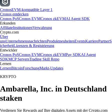
Cronos
EVM-kompatible Layer 1
Cronos entdecken
Cronos PoS
Cronos EVM
Cronos zkEVM
AI Agent SDK
Erkunden
Affiliate
Institutionen
Verwahrung
Crypto.com
Über
uns
Unternehmensnachrichten
Produktneuheiten
Events
Karriere
Partner
S
icherheit
Lizenzen & Registrierung
Entwickler
Cronos PoS
Cronos EVM
Cronos zkEVM
Pay SDK
AI Agent
SDK
MCP Servers
Trading Skill Repo
Lernen
Lernen
Bitcoin
Forschung
Markt-Updates
KRYPTO
Ambarella, Inc. in Deutschland
staken
Verdienen Sie Rewards auf Ihre digitalen Assets mit der Crypto.com