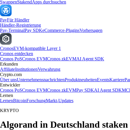
Swappen
Staken
dApps durchsuchen
Pay
Für Händler
Händler-Registrierung
Pay-Terminal
Pay SDK
eCommerce-Plugins
Vorhersagen
Cronos
EVM-kompatible Layer 1
Cronos entdecken
Cronos PoS
Cronos EVM
Cronos zkEVM
AI Agent SDK
Erkunden
Affiliate
Institutionen
Verwahrung
Crypto.com
Über uns
Unternehmensnachrichten
Produktneuheiten
Events
Karriere
Pa
Entwickler
Cronos PoS
Cronos EVM
Cronos zkEVM
Pay SDK
AI Agent SDK
MCP
Lernen
Lernen
Bitcoin
Forschung
Markt-Updates
KRYPTO
Algorand in Deutschland staken