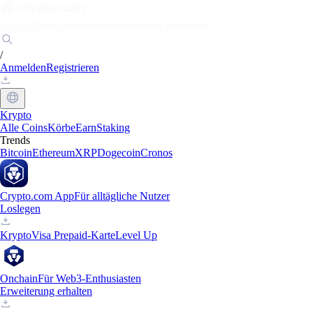
Märkte
Einzelpersonen
Unternehmen
Entdecken
/
Anmelden
Registrieren
Krypto
Alle Coins
Körbe
Earn
Staking
Trends
Bitcoin
Ethereum
XRP
Dogecoin
Cronos
Crypto.com App
Für alltägliche Nutzer
Loslegen
Krypto
Visa Prepaid-Karte
Level Up
Onchain
Für Web3-Enthusiasten
Erweiterung erhalten