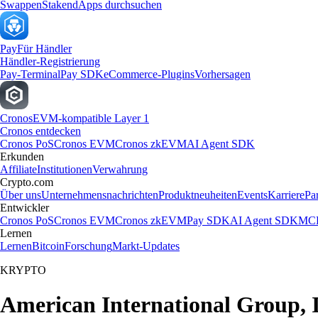
Swappen
Staken
dApps durchsuchen
Pay
Für Händler
Händler-Registrierung
Pay-Terminal
Pay SDK
eCommerce-Plugins
Vorhersagen
Cronos
EVM-kompatible Layer 1
Cronos entdecken
Cronos PoS
Cronos EVM
Cronos zkEVM
AI Agent SDK
Erkunden
Affiliate
Institutionen
Verwahrung
Crypto.com
Über uns
Unternehmensnachrichten
Produktneuheiten
Events
Karriere
Pa
Entwickler
Cronos PoS
Cronos EVM
Cronos zkEVM
Pay SDK
AI Agent SDK
MCP
Lernen
Lernen
Bitcoin
Forschung
Markt-Updates
KRYPTO
American International Group, 