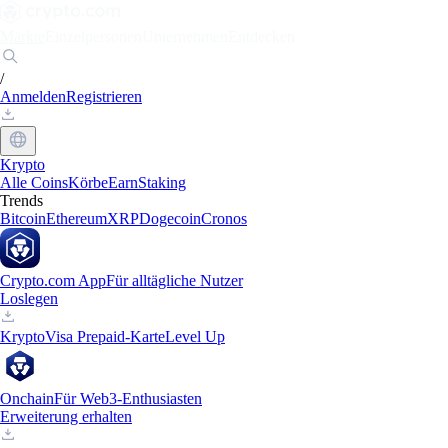
Märkte
Einzelpersonen
Unternehmen
Entdecken
/
Anmelden
Registrieren
Krypto
Alle Coins
Körbe
Earn
Staking
Trends
Bitcoin
Ethereum
XRP
Dogecoin
Cronos
Crypto.com App
Für alltägliche Nutzer
Loslegen
Krypto
Visa Prepaid-Karte
Level Up
Onchain
Für Web3-Enthusiasten
Erweiterung erhalten