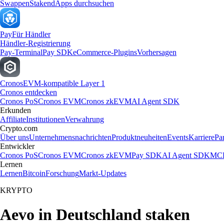
Swappen
Staken
dApps durchsuchen
Pay
Für Händler
Händler-Registrierung
Pay-Terminal
Pay SDK
eCommerce-Plugins
Vorhersagen
Cronos
EVM-kompatible Layer 1
Cronos entdecken
Cronos PoS
Cronos EVM
Cronos zkEVM
AI Agent SDK
Erkunden
Affiliate
Institutionen
Verwahrung
Crypto.com
Über uns
Unternehmensnachrichten
Produktneuheiten
Events
Karriere
Pa
Entwickler
Cronos PoS
Cronos EVM
Cronos zkEVM
Pay SDK
AI Agent SDK
MCP
Lernen
Lernen
Bitcoin
Forschung
Markt-Updates
KRYPTO
Aevo in Deutschland staken