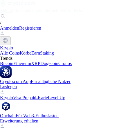
Märkte
Einzelpersonen
Unternehmen
Entdecken
/
Anmelden
Registrieren
Krypto
Alle Coins
Körbe
Earn
Staking
Trends
Bitcoin
Ethereum
XRP
Dogecoin
Cronos
Crypto.com App
Für alltägliche Nutzer
Loslegen
Krypto
Visa Prepaid-Karte
Level Up
Onchain
Für Web3-Enthusiasten
Erweiterung erhalten