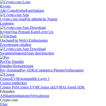
Krypto
Alle Coins
Körbe
Earn
Staking
Crypto.com App
Für alltägliche Nutzer
Loslegen
Krypto
Visa Prepaid-Karte
Level Up
Onchain
Für Web3-Enthusiasten
Erweiterung erhalten
Swappen
Staken
dApps durchsuchen
Pay
Für Händler
Händler-Registrierung
Pay-Terminal
Pay SDK
eCommerce-Plugins
Vorhersagen
Cronos
EVM-kompatible Layer 1
Cronos entdecken
Cronos PoS
Cronos EVM
Cronos zkEVM
AI Agent SDK
Erkunden
Affiliate
Institutionen
Verwahrung
Crypto.com
Über