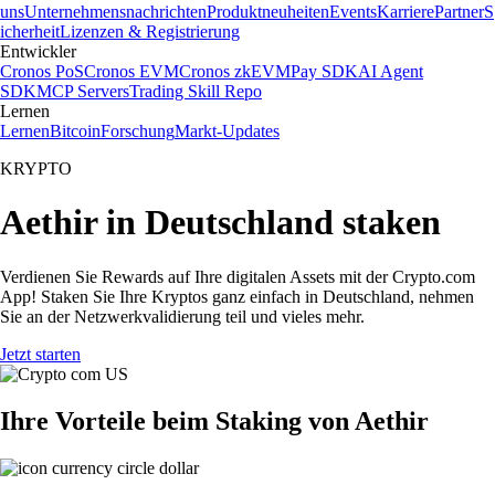
uns
Unternehmensnachrichten
Produktneuheiten
Events
Karriere
Partner
S
icherheit
Lizenzen & Registrierung
Entwickler
Cronos PoS
Cronos EVM
Cronos zkEVM
Pay SDK
AI Agent
SDK
MCP Servers
Trading Skill Repo
Lernen
Lernen
Bitcoin
Forschung
Markt-Updates
KRYPTO
Aethir in Deutschland staken
Verdienen Sie Rewards auf Ihre digitalen Assets mit der Crypto.com
App! Staken Sie Ihre Kryptos ganz einfach in Deutschland, nehmen
Sie an der Netzwerkvalidierung teil und vieles mehr.
Jetzt starten
Ihre Vorteile beim Staking von Aethir