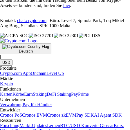
zu den Risiken, die mit dem Trading oder dem Besitz von Krypto-
Assets verbunden sind, finden Sie
hier
.
Kontakt:
chat.crypto.com
| Büro: Level 7, Spinola Park, Triq Mikiel
Ang Borg, St Julians SPK 1000 Malta.
Deutsch
|
USD
Produkte
Crypto.com App
Onchain
Level Up
Märkte
Krypto
Funktionen
Karten
Körbe
Earn
Staking
DeFi Staking
Pay
Prime
Unternehmen
Verwahrung
Pay für Händler
Entwickler
Cronos PoS
Cronos EVM
Cronos zkEVM
Pay SDK
AI Agent SDK
Ressourcen
Forschung
Markt-Updates
Lernen
BTC/USD Konverter
Glossar
Kurs-