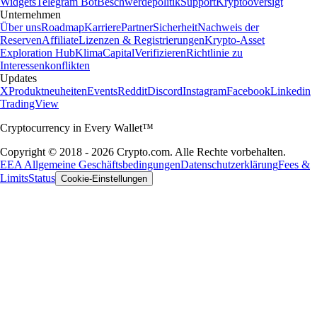
Widgets
Telegram Bot
Beschwerdepolitik
Support
Kryptooversigt
Unternehmen
Über uns
Roadmap
Karriere
Partner
Sicherheit
Nachweis der
Reserven
Affiliate
Lizenzen & Registrierungen
Krypto-Asset
Exploration Hub
Klima
Capital
Verifizieren
Richtlinie zu
Interessenkonflikten
Updates
X
Produktneuheiten
Events
Reddit
Discord
Instagram
Facebook
Linkedin
TradingView
Cryptocurrency in Every Wallet™
Copyright © 2018 - 2026 Crypto.com. Alle Rechte vorbehalten.
EEA Allgemeine Geschäftsbedingungen
Datenschutzerklärung
Fees &
Limits
Status
Cookie-Einstellungen