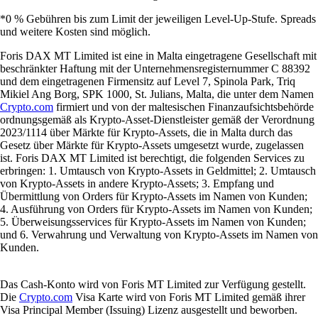
*0 % Gebühren bis zum Limit der jeweiligen Level-Up-Stufe. Spreads
und weitere Kosten sind möglich.
Foris DAX MT Limited ist eine in Malta eingetragene Gesellschaft mit
beschränkter Haftung mit der Unternehmensregisternummer C 88392
und dem eingetragenen Firmensitz auf Level 7, Spinola Park, Triq
Mikiel Ang Borg, SPK 1000, St. Julians, Malta, die unter dem Namen
Crypto.com
firmiert und von der maltesischen Finanzaufsichtsbehörde
ordnungsgemäß als Krypto-Asset-Dienstleister gemäß der Verordnung
2023/1114 über Märkte für Krypto-Assets, die in Malta durch das
Gesetz über Märkte für Krypto-Assets umgesetzt wurde, zugelassen
ist. Foris DAX MT Limited ist berechtigt, die folgenden Services zu
erbringen: 1. Umtausch von Krypto-Assets in Geldmittel; 2. Umtausch
von Krypto-Assets in andere Krypto-Assets; 3. Empfang und
Übermittlung von Orders für Krypto-Assets im Namen von Kunden;
4. Ausführung von Orders für Krypto-Assets im Namen von Kunden;
5. Überweisungsservices für Krypto-Assets im Namen von Kunden;
und 6. Verwahrung und Verwaltung von Krypto-Assets im Namen von
Kunden.
Das Cash-Konto wird von Foris MT Limited zur Verfügung gestellt.
Die
Crypto.com
Visa Karte wird von Foris MT Limited gemäß ihrer
Visa Principal Member (Issuing) Lizenz ausgestellt und beworben.