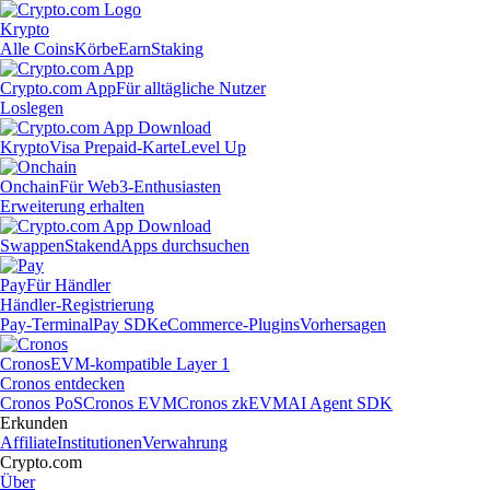
Krypto
Alle Coins
Körbe
Earn
Staking
Crypto.com App
Für alltägliche Nutzer
Loslegen
Krypto
Visa Prepaid-Karte
Level Up
Onchain
Für Web3-Enthusiasten
Erweiterung erhalten
Swappen
Staken
dApps durchsuchen
Pay
Für Händler
Händler-Registrierung
Pay-Terminal
Pay SDK
eCommerce-Plugins
Vorhersagen
Cronos
EVM-kompatible Layer 1
Cronos entdecken
Cronos PoS
Cronos EVM
Cronos zkEVM
AI Agent SDK
Erkunden
Affiliate
Institutionen
Verwahrung
Crypto.com
Über