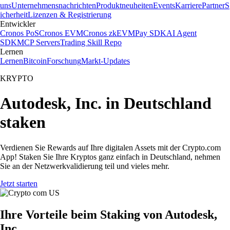
uns
Unternehmensnachrichten
Produktneuheiten
Events
Karriere
Partner
S
icherheit
Lizenzen & Registrierung
Entwickler
Cronos PoS
Cronos EVM
Cronos zkEVM
Pay SDK
AI Agent
SDK
MCP Servers
Trading Skill Repo
Lernen
Lernen
Bitcoin
Forschung
Markt-Updates
KRYPTO
Autodesk, Inc. in Deutschland
staken
Verdienen Sie Rewards auf Ihre digitalen Assets mit der Crypto.com
App! Staken Sie Ihre Kryptos ganz einfach in Deutschland, nehmen
Sie an der Netzwerkvalidierung teil und vieles mehr.
Jetzt starten
Ihre Vorteile beim Staking von Autodesk,
Inc.