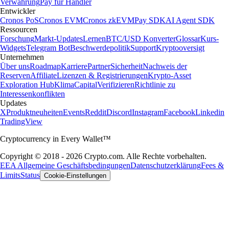
Verwahrung
Pay für Händler
Entwickler
Cronos PoS
Cronos EVM
Cronos zkEVM
Pay SDK
AI Agent SDK
Ressourcen
Forschung
Markt-Updates
Lernen
BTC/USD Konverter
Glossar
Kurs-
Widgets
Telegram Bot
Beschwerdepolitik
Support
Kryptooversigt
Unternehmen
Über uns
Roadmap
Karriere
Partner
Sicherheit
Nachweis der
Reserven
Affiliate
Lizenzen & Registrierungen
Krypto-Asset
Exploration Hub
Klima
Capital
Verifizieren
Richtlinie zu
Interessenkonflikten
Updates
X
Produktneuheiten
Events
Reddit
Discord
Instagram
Facebook
Linkedin
TradingView
Cryptocurrency in Every Wallet™
Copyright © 2018 - 2026 Crypto.com. Alle Rechte vorbehalten.
EEA Allgemeine Geschäftsbedingungen
Datenschutzerklärung
Fees &
Limits
Status
Cookie-Einstellungen