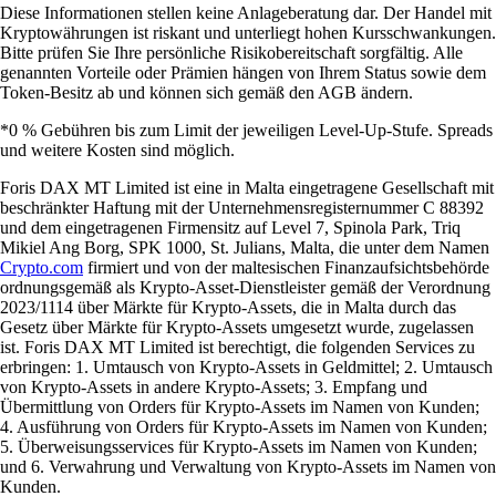
Diese Informationen stellen keine Anlageberatung dar. Der Handel mit
Kryptowährungen ist riskant und unterliegt hohen Kursschwankungen.
Bitte prüfen Sie Ihre persönliche Risikobereitschaft sorgfältig. Alle
genannten Vorteile oder Prämien hängen von Ihrem Status sowie dem
Token-Besitz ab und können sich gemäß den AGB ändern.
*0 % Gebühren bis zum Limit der jeweiligen Level-Up-Stufe. Spreads
und weitere Kosten sind möglich.
Foris DAX MT Limited ist eine in Malta eingetragene Gesellschaft mit
beschränkter Haftung mit der Unternehmensregisternummer C 88392
und dem eingetragenen Firmensitz auf Level 7, Spinola Park, Triq
Mikiel Ang Borg, SPK 1000, St. Julians, Malta, die unter dem Namen
Crypto.com
firmiert und von der maltesischen Finanzaufsichtsbehörde
ordnungsgemäß als Krypto-Asset-Dienstleister gemäß der Verordnung
2023/1114 über Märkte für Krypto-Assets, die in Malta durch das
Gesetz über Märkte für Krypto-Assets umgesetzt wurde, zugelassen
ist. Foris DAX MT Limited ist berechtigt, die folgenden Services zu
erbringen: 1. Umtausch von Krypto-Assets in Geldmittel; 2. Umtausch
von Krypto-Assets in andere Krypto-Assets; 3. Empfang und
Übermittlung von Orders für Krypto-Assets im Namen von Kunden;
4. Ausführung von Orders für Krypto-Assets im Namen von Kunden;
5. Überweisungsservices für Krypto-Assets im Namen von Kunden;
und 6. Verwahrung und Verwaltung von Krypto-Assets im Namen von
Kunden.