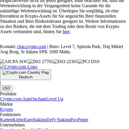
möglicherweise nicht für jeden geeignet. Bitte beachten Sie, dass die
Wertentwicklung in der Vergangenheit keine Garantie für die
zukünftige Wertentwicklung ist. Überlegen Sie sorgfältig, ob eine
Investition in Krypto-Assets für Sie angesichts Ihrer finanziellen
Situation und Ihrer Risikotoleranz geeignet ist. Weitere Informationen
zu den Risiken, die mit dem Trading oder dem Besitz von Krypto-
Assets verbunden sind, finden Sie
hier
.
Kontakt:
chat.crypto.com
| Büro: Level 7, Spinola Park, Triq Mikiel
Ang Borg, St Julians SPK 1000 Malta.
Deutsch
|
USD
Produkte
Crypto.com App
Onchain
Level Up
Märkte
Krypto
Funktionen
Karten
Körbe
Earn
Staking
DeFi Staking
Pay
Prime
Unternehmen