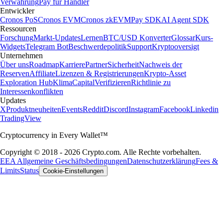
Verwahrung
Pay für Händler
Entwickler
Cronos PoS
Cronos EVM
Cronos zkEVM
Pay SDK
AI Agent SDK
Ressourcen
Forschung
Markt-Updates
Lernen
BTC/USD Konverter
Glossar
Kurs-
Widgets
Telegram Bot
Beschwerdepolitik
Support
Kryptooversigt
Unternehmen
Über uns
Roadmap
Karriere
Partner
Sicherheit
Nachweis der
Reserven
Affiliate
Lizenzen & Registrierungen
Krypto-Asset
Exploration Hub
Klima
Capital
Verifizieren
Richtlinie zu
Interessenkonflikten
Updates
X
Produktneuheiten
Events
Reddit
Discord
Instagram
Facebook
Linkedin
TradingView
Cryptocurrency in Every Wallet™
Copyright © 2018 - 2026 Crypto.com. Alle Rechte vorbehalten.
EEA Allgemeine Geschäftsbedingungen
Datenschutzerklärung
Fees &
Limits
Status
Cookie-Einstellungen