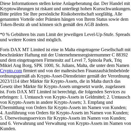
Diese Informationen stellen keine Anlageberatung dar. Der Handel mit
Kryptowährungen ist riskant und unterliegt hohen Kursschwankungen.
Bitte prüfen Sie Ihre persönliche Risikobereitschaft sorgfältig. Alle
genannten Vorteile oder Prämien hängen von Ihrem Status sowie dem
Token-Besitz ab und können sich gemäß den AGB ändern.
*0 % Gebühren bis zum Limit der jeweiligen Level-Up-Stufe. Spreads
und weitere Kosten sind möglich.
Foris DAX MT Limited ist eine in Malta eingetragene Gesellschaft mit
beschränkter Haftung mit der Unternehmensregisternummer C 88392
und dem eingetragenen Firmensitz auf Level 7, Spinola Park, Triq
Mikiel Ang Borg, SPK 1000, St. Julians, Malta, die unter dem Namen
Crypto.com
firmiert und von der maltesischen Finanzaufsichtsbehörde
ordnungsgemäß als Krypto-Asset-Dienstleister gemäß der Verordnung
2023/1114 über Märkte für Krypto-Assets, die in Malta durch das
Gesetz über Märkte für Krypto-Assets umgesetzt wurde, zugelassen
ist. Foris DAX MT Limited ist berechtigt, die folgenden Services zu
erbringen: 1. Umtausch von Krypto-Assets in Geldmittel; 2. Umtausch
von Krypto-Assets in andere Krypto-Assets; 3. Empfang und
Übermittlung von Orders für Krypto-Assets im Namen von Kunden;
4. Ausführung von Orders für Krypto-Assets im Namen von Kunden;
5. Überweisungsservices für Krypto-Assets im Namen von Kunden;
und 6. Verwahrung und Verwaltung von Krypto-Assets im Namen von
Kunden.