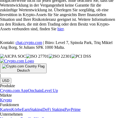
möglicherweise nicht für jeden geeignet. Bitte beachten Sie, dass die
Wertentwicklung in der Vergangenheit keine Garantie für die
zukünftige Wertentwicklung ist. Überlegen Sie sorgfältig, ob eine
Investition in Krypto-Assets für Sie angesichts Ihrer finanziellen
Situation und Ihrer Risikotoleranz geeignet ist. Weitere Informationen
zu den Risiken, die mit dem Trading oder dem Besitz von Krypto-
Assets verbunden sind, finden Sie
hier
.
Kontakt:
chat.crypto.com
| Büro: Level 7, Spinola Park, Triq Mikiel
Ang Borg, St Julians SPK 1000 Malta.
Deutsch
|
USD
Produkte
Crypto.com App
Onchain
Level Up
Märkte
Krypto
Funktionen
Karten
Körbe
Earn
Staking
DeFi Staking
Pay
Prime
Unternehmen