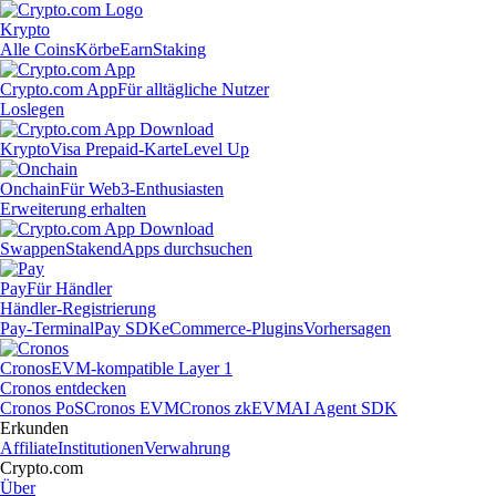
Krypto
Alle Coins
Körbe
Earn
Staking
Crypto.com App
Für alltägliche Nutzer
Loslegen
Krypto
Visa Prepaid-Karte
Level Up
Onchain
Für Web3-Enthusiasten
Erweiterung erhalten
Swappen
Staken
dApps durchsuchen
Pay
Für Händler
Händler-Registrierung
Pay-Terminal
Pay SDK
eCommerce-Plugins
Vorhersagen
Cronos
EVM-kompatible Layer 1
Cronos entdecken
Cronos PoS
Cronos EVM
Cronos zkEVM
AI Agent SDK
Erkunden
Affiliate
Institutionen
Verwahrung
Crypto.com
Über