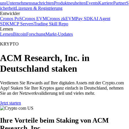
uns
Unternehmensnachrichten
Produktneuheiten
Events
Karriere
Partner
S
icherheit
Lizenzen & Registrierung
Entwickler
Cronos PoS
Cronos EVM
Cronos zkEVM
Pay SDK
AI Agent
SDK
MCP Servers
Trading Skill Repo
Lernen
Lernen
Bitcoin
Forschung
Markt-Updates
KRYPTO
ACM Research, Inc. in
Deutschland staken
Verdienen Sie Rewards auf Ihre digitalen Assets mit der Crypto.com
App! Staken Sie Ihre Kryptos ganz einfach in Deutschland, nehmen
Sie an der Netzwerkvalidierung teil und vieles mehr.
Jetzt starten
Ihre Vorteile beim Staking von ACM
Research, Inc.