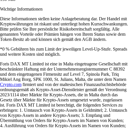
Wichtige Informationen
Diese Informationen stellen keine Anlageberatung dar. Der Handel mit
Kryptowährungen ist riskant und unterliegt hohen Kursschwankungen.
Bitte prüfen Sie Ihre persönliche Risikobereitschaft sorgfältig. Alle
genannten Vorteile oder Prämien hängen von Ihrem Status sowie dem
Token-Besitz ab und können sich gemäß den AGB ändern.
*0 % Gebühren bis zum Limit der jeweiligen Level-Up-Stufe. Spreads
und weitere Kosten sind möglich.
Foris DAX MT Limited ist eine in Malta eingetragene Gesellschaft mit
beschränkter Haftung mit der Unternehmensregisternummer C 88392
und dem eingetragenen Firmensitz auf Level 7, Spinola Park, Triq
Mikiel Ang Borg, SPK 1000, St. Julians, Malta, die unter dem Namen
Crypto.com
firmiert und von der maltesischen Finanzaufsichtsbehörde
ordnungsgemäß als Krypto-Asset-Dienstleister gemäß der Verordnung
2023/1114 über Märkte für Krypto-Assets, die in Malta durch das
Gesetz über Märkte für Krypto-Assets umgesetzt wurde, zugelassen
ist. Foris DAX MT Limited ist berechtigt, die folgenden Services zu
erbringen: 1. Umtausch von Krypto-Assets in Geldmittel; 2. Umtausch
von Krypto-Assets in andere Krypto-Assets; 3. Empfang und
Übermittlung von Orders für Krypto-Assets im Namen von Kunden;
4. Ausführung von Orders für Krypto-Assets im Namen von Kunden;