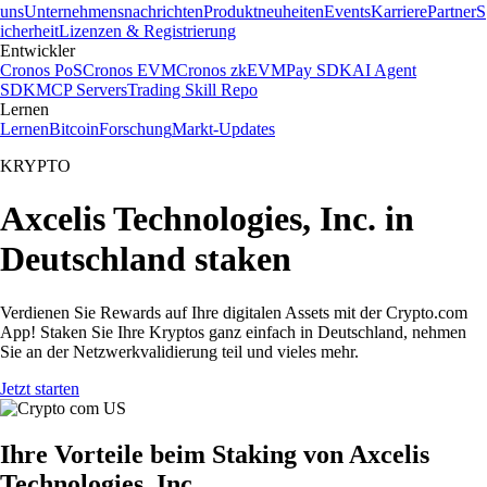
uns
Unternehmensnachrichten
Produktneuheiten
Events
Karriere
Partner
S
icherheit
Lizenzen & Registrierung
Entwickler
Cronos PoS
Cronos EVM
Cronos zkEVM
Pay SDK
AI Agent
SDK
MCP Servers
Trading Skill Repo
Lernen
Lernen
Bitcoin
Forschung
Markt-Updates
KRYPTO
Axcelis Technologies, Inc. in
Deutschland staken
Verdienen Sie Rewards auf Ihre digitalen Assets mit der Crypto.com
App! Staken Sie Ihre Kryptos ganz einfach in Deutschland, nehmen
Sie an der Netzwerkvalidierung teil und vieles mehr.
Jetzt starten
Ihre Vorteile beim Staking von Axcelis
Technologies, Inc.