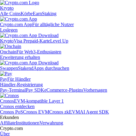
Krypto
Alle Coins
Körbe
Earn
Staking
Crypto.com App
Für alltägliche Nutzer
Loslegen
Krypto
Visa Prepaid-Karte
Level Up
Onchain
Für Web3-Enthusiasten
Erweiterung erhalten
Swappen
Staken
dApps durchsuchen
Pay
Für Händler
Händler-Registrierung
Pay-Terminal
Pay SDK
eCommerce-Plugins
Vorhersagen
Cronos
EVM-kompatible Layer 1
Cronos entdecken
Cronos PoS
Cronos EVM
Cronos zkEVM
AI Agent SDK
Erkunden
Affiliate
Institutionen
Verwahrung
Crypto.com
Über