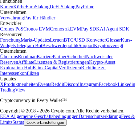
Funktionen
Karten
Körbe
Earn
Staking
DeFi Staking
Pay
Prime
Unternehmen
Verwahrung
Pay für Händler
Entwickler
Cronos PoS
Cronos EVM
Cronos zkEVM
Pay SDK
AI Agent SDK
Ressourcen
Forschung
Markt-Updates
Lernen
BTC/USD Konverter
Glossar
Kurs-
Widgets
Telegram Bot
Beschwerdepolitik
Support
Kryptooversigt
Unternehmen
Über uns
Roadmap
Karriere
Partner
Sicherheit
Nachweis der
Reserven
Affiliate
Lizenzen & Registrierungen
Krypto-Asset
Exploration Hub
Klima
Capital
Verifizieren
Richtlinie zu
Interessenkonflikten
Updates
X
Produktneuheiten
Events
Reddit
Discord
Instagram
Facebook
Linkedin
TradingView
Cryptocurrency in Every Wallet™
Copyright © 2018 - 2026 Crypto.com. Alle Rechte vorbehalten.
EEA Allgemeine Geschäftsbedingungen
Datenschutzerklärung
Fees &
Limits
Status
Cookie-Einstellungen