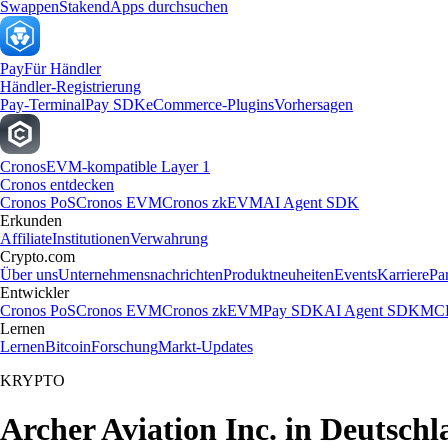
Swappen
Staken
dApps durchsuchen
Pay
Für Händler
Händler-Registrierung
Pay-Terminal
Pay SDK
eCommerce-Plugins
Vorhersagen
Cronos
EVM-kompatible Layer 1
Cronos entdecken
Cronos PoS
Cronos EVM
Cronos zkEVM
AI Agent SDK
Erkunden
Affiliate
Institutionen
Verwahrung
Crypto.com
Über uns
Unternehmensnachrichten
Produktneuheiten
Events
Karriere
Pa
Entwickler
Cronos PoS
Cronos EVM
Cronos zkEVM
Pay SDK
AI Agent SDK
MCP
Lernen
Lernen
Bitcoin
Forschung
Markt-Updates
KRYPTO
Archer Aviation Inc. in Deutschl