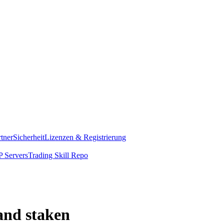
rtner
Sicherheit
Lizenzen & Registrierung
 Servers
Trading Skill Repo
and staken