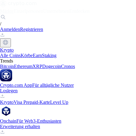
Märkte
Einzelpersonen
Unternehmen
Entdecken
/
Anmelden
Registrieren
Krypto
Alle Coins
Körbe
Earn
Staking
Trends
Bitcoin
Ethereum
XRP
Dogecoin
Cronos
Crypto.com App
Für alltägliche Nutzer
Loslegen
Krypto
Visa Prepaid-Karte
Level Up
Onchain
Für Web3-Enthusiasten
Erweiterung erhalten