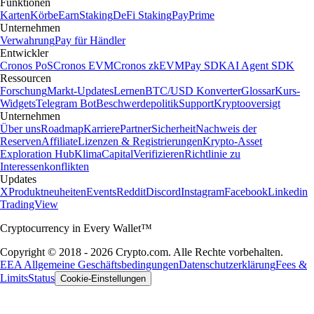
Funktionen
Karten
Körbe
Earn
Staking
DeFi Staking
Pay
Prime
Unternehmen
Verwahrung
Pay für Händler
Entwickler
Cronos PoS
Cronos EVM
Cronos zkEVM
Pay SDK
AI Agent SDK
Ressourcen
Forschung
Markt-Updates
Lernen
BTC/USD Konverter
Glossar
Kurs-
Widgets
Telegram Bot
Beschwerdepolitik
Support
Kryptooversigt
Unternehmen
Über uns
Roadmap
Karriere
Partner
Sicherheit
Nachweis der
Reserven
Affiliate
Lizenzen & Registrierungen
Krypto-Asset
Exploration Hub
Klima
Capital
Verifizieren
Richtlinie zu
Interessenkonflikten
Updates
X
Produktneuheiten
Events
Reddit
Discord
Instagram
Facebook
Linkedin
TradingView
Cryptocurrency in Every Wallet™
Copyright © 2018 - 2026 Crypto.com. Alle Rechte vorbehalten.
EEA Allgemeine Geschäftsbedingungen
Datenschutzerklärung
Fees &
Limits
Status
Cookie-Einstellungen