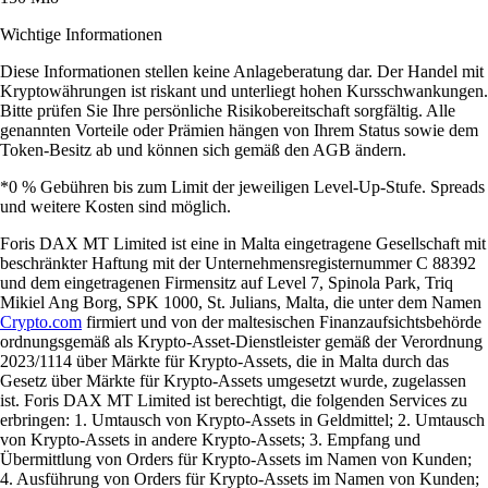
Wichtige Informationen
Diese Informationen stellen keine Anlageberatung dar. Der Handel mit
Kryptowährungen ist riskant und unterliegt hohen Kursschwankungen.
Bitte prüfen Sie Ihre persönliche Risikobereitschaft sorgfältig. Alle
genannten Vorteile oder Prämien hängen von Ihrem Status sowie dem
Token-Besitz ab und können sich gemäß den AGB ändern.
*0 % Gebühren bis zum Limit der jeweiligen Level-Up-Stufe. Spreads
und weitere Kosten sind möglich.
Foris DAX MT Limited ist eine in Malta eingetragene Gesellschaft mit
beschränkter Haftung mit der Unternehmensregisternummer C 88392
und dem eingetragenen Firmensitz auf Level 7, Spinola Park, Triq
Mikiel Ang Borg, SPK 1000, St. Julians, Malta, die unter dem Namen
Crypto.com
firmiert und von der maltesischen Finanzaufsichtsbehörde
ordnungsgemäß als Krypto-Asset-Dienstleister gemäß der Verordnung
2023/1114 über Märkte für Krypto-Assets, die in Malta durch das
Gesetz über Märkte für Krypto-Assets umgesetzt wurde, zugelassen
ist. Foris DAX MT Limited ist berechtigt, die folgenden Services zu
erbringen: 1. Umtausch von Krypto-Assets in Geldmittel; 2. Umtausch
von Krypto-Assets in andere Krypto-Assets; 3. Empfang und
Übermittlung von Orders für Krypto-Assets im Namen von Kunden;
4. Ausführung von Orders für Krypto-Assets im Namen von Kunden;