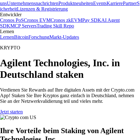
uns
Unternehmensnachrichten
Produktneuheiten
Events
Karriere
Partner
S
icherheit
Lizenzen & Registrierung
Entwickler
Cronos PoS
Cronos EVM
Cronos zkEVM
Pay SDK
AI Agent
SDK
MCP Servers
Trading Skill Repo
Lernen
Lernen
Bitcoin
Forschung
Markt-Updates
KRYPTO
Agilent Technologies, Inc. in
Deutschland staken
Verdienen Sie Rewards auf Ihre digitalen Assets mit der Crypto.com
App! Staken Sie Ihre Kryptos ganz einfach in Deutschland, nehmen
Sie an der Netzwerkvalidierung teil und vieles mehr.
Jetzt starten
Ihre Vorteile beim Staking von Agilent
Technologies, Inc.