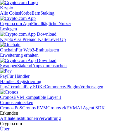
Krypto
Alle Coins
Körbe
Earn
Staking
Crypto.com App
Für alltägliche Nutzer
Loslegen
Krypto
Visa Prepaid-Karte
Level Up
Onchain
Für Web3-Enthusiasten
Erweiterung erhalten
Swappen
Staken
dApps durchsuchen
Pay
Für Händler
Händler-Registrierung
Pay-Terminal
Pay SDK
eCommerce-Plugins
Vorhersagen
Cronos
EVM-kompatible Layer 1
Cronos entdecken
Cronos PoS
Cronos EVM
Cronos zkEVM
AI Agent SDK
Erkunden
Affiliate
Institutionen
Verwahrung
Crypto.com
Über