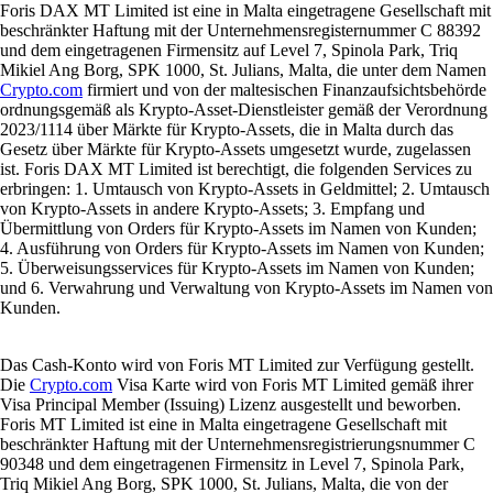
Foris DAX MT Limited ist eine in Malta eingetragene Gesellschaft mit
beschränkter Haftung mit der Unternehmensregisternummer C 88392
und dem eingetragenen Firmensitz auf Level 7, Spinola Park, Triq
Mikiel Ang Borg, SPK 1000, St. Julians, Malta, die unter dem Namen
Crypto.com
firmiert und von der maltesischen Finanzaufsichtsbehörde
ordnungsgemäß als Krypto-Asset-Dienstleister gemäß der Verordnung
2023/1114 über Märkte für Krypto-Assets, die in Malta durch das
Gesetz über Märkte für Krypto-Assets umgesetzt wurde, zugelassen
ist. Foris DAX MT Limited ist berechtigt, die folgenden Services zu
erbringen: 1. Umtausch von Krypto-Assets in Geldmittel; 2. Umtausch
von Krypto-Assets in andere Krypto-Assets; 3. Empfang und
Übermittlung von Orders für Krypto-Assets im Namen von Kunden;
4. Ausführung von Orders für Krypto-Assets im Namen von Kunden;
5. Überweisungsservices für Krypto-Assets im Namen von Kunden;
und 6. Verwahrung und Verwaltung von Krypto-Assets im Namen von
Kunden.
Das Cash-Konto wird von Foris MT Limited zur Verfügung gestellt.
Die
Crypto.com
Visa Karte wird von Foris MT Limited gemäß ihrer
Visa Principal Member (Issuing) Lizenz ausgestellt und beworben.
Foris MT Limited ist eine in Malta eingetragene Gesellschaft mit
beschränkter Haftung mit der Unternehmensregistrierungsnummer C
90348 und dem eingetragenen Firmensitz in Level 7, Spinola Park,
Triq Mikiel Ang Borg, SPK 1000, St. Julians, Malta, die von der