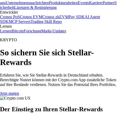
uns
Unternehmensnachrichten
Produktneuheiten
Events
Karriere
Partner
S
icherheit
Lizenzen & Registrierung
Entwickler
Cronos PoS
Cronos EVM
Cronos zkEVM
Pay SDK
AI Agent
SDK
MCP Servers
Trading Skill Repo
Lernen
Lernen
Bitcoin
Forschung
Markt-Updates
KRYPTO
So sichern Sie sich Stellar-
Rewards
Erfahren Sie, wie Sie Stellar-Rewards in Deutschland erhalten.
Berechtigte Nutzer können mit der Crypto.com App zusätzliche Token
auf ihre Bestände verdienen. Nutzen Sie das Potenzial Ihres Portfolios.
Jetzt starten
Der Einstieg zu Ihren Stellar-Rewards