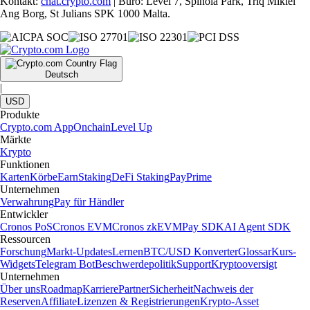
Kontakt:
chat.crypto.com
| Büro: Level 7, Spinola Park, Triq Mikiel
Ang Borg, St Julians SPK 1000 Malta.
Deutsch
|
USD
Produkte
Crypto.com App
Onchain
Level Up
Märkte
Krypto
Funktionen
Karten
Körbe
Earn
Staking
DeFi Staking
Pay
Prime
Unternehmen
Verwahrung
Pay für Händler
Entwickler
Cronos PoS
Cronos EVM
Cronos zkEVM
Pay SDK
AI Agent SDK
Ressourcen
Forschung
Markt-Updates
Lernen
BTC/USD Konverter
Glossar
Kurs-
Widgets
Telegram Bot
Beschwerdepolitik
Support
Kryptooversigt
Unternehmen
Über uns
Roadmap
Karriere
Partner
Sicherheit
Nachweis der
Reserven
Affiliate
Lizenzen & Registrierungen
Krypto-Asset