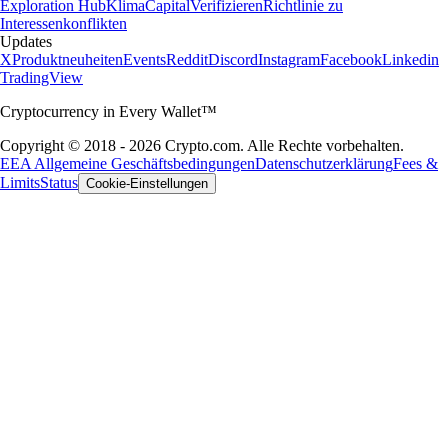
Exploration Hub
Klima
Capital
Verifizieren
Richtlinie zu
Interessenkonflikten
Updates
X
Produktneuheiten
Events
Reddit
Discord
Instagram
Facebook
Linkedin
TradingView
Cryptocurrency in Every Wallet™
Copyright © 2018 - 2026 Crypto.com. Alle Rechte vorbehalten.
EEA Allgemeine Geschäftsbedingungen
Datenschutzerklärung
Fees &
Limits
Status
Cookie-Einstellungen