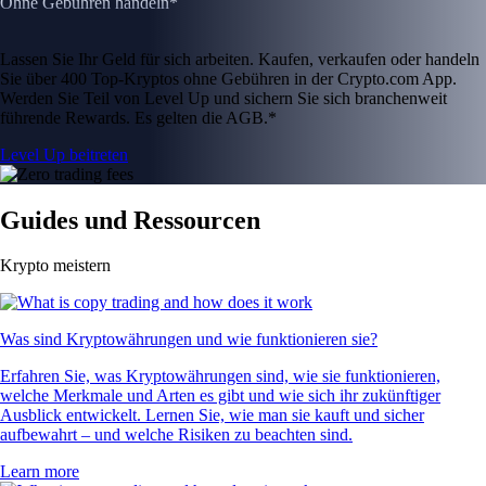
Ohne Gebühren handeln*
Lassen Sie Ihr Geld für sich arbeiten. Kaufen, verkaufen oder handeln
Sie über 400 Top-Kryptos ohne Gebühren in der Crypto.com App.
Werden Sie Teil von Level Up und sichern Sie sich branchenweit
führende Rewards. Es gelten die AGB.*
Level Up beitreten
Guides und Ressourcen
Krypto meistern
Was sind Kryptowährungen und wie funktionieren sie?
Erfahren Sie, was Kryptowährungen sind, wie sie funktionieren,
welche Merkmale und Arten es gibt und wie sich ihr zukünftiger
Ausblick entwickelt. Lernen Sie, wie man sie kauft und sicher
aufbewahrt – und welche Risiken zu beachten sind.
Learn more