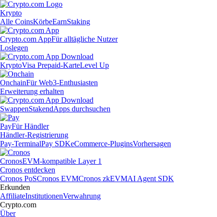
Krypto
Alle Coins
Körbe
Earn
Staking
Crypto.com App
Für alltägliche Nutzer
Loslegen
Krypto
Visa Prepaid-Karte
Level Up
Onchain
Für Web3-Enthusiasten
Erweiterung erhalten
Swappen
Staken
dApps durchsuchen
Pay
Für Händler
Händler-Registrierung
Pay-Terminal
Pay SDK
eCommerce-Plugins
Vorhersagen
Cronos
EVM-kompatible Layer 1
Cronos entdecken
Cronos PoS
Cronos EVM
Cronos zkEVM
AI Agent SDK
Erkunden
Affiliate
Institutionen
Verwahrung
Crypto.com
Über