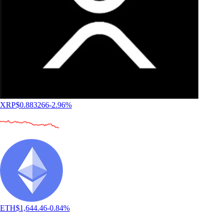
XRP
$
0.883266
-2.96
%
ETH
$
1,644.46
-0.84
%