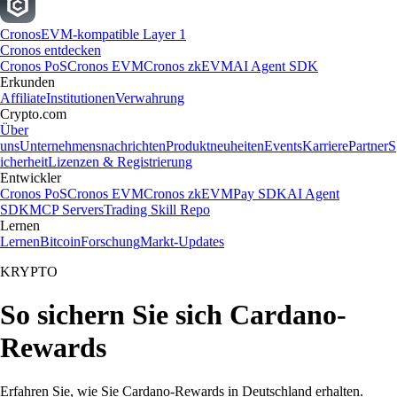
Cronos
EVM-kompatible Layer 1
Cronos entdecken
Cronos PoS
Cronos EVM
Cronos zkEVM
AI Agent SDK
Erkunden
Affiliate
Institutionen
Verwahrung
Crypto.com
Über
uns
Unternehmensnachrichten
Produktneuheiten
Events
Karriere
Partner
S
icherheit
Lizenzen & Registrierung
Entwickler
Cronos PoS
Cronos EVM
Cronos zkEVM
Pay SDK
AI Agent
SDK
MCP Servers
Trading Skill Repo
Lernen
Lernen
Bitcoin
Forschung
Markt-Updates
KRYPTO
So sichern Sie sich Cardano-
Rewards
Erfahren Sie, wie Sie Cardano-Rewards in Deutschland erhalten.