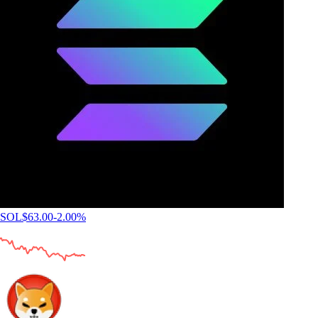
SOL
$
63.00
-2.00
%