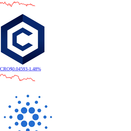
CRO
$
0.04593
-1.48
%