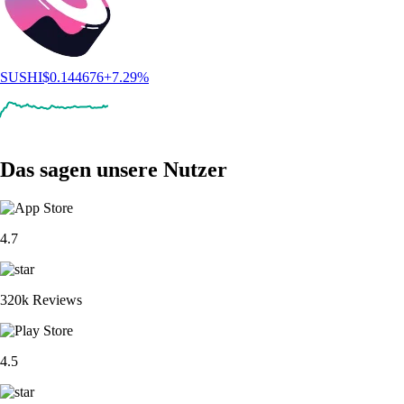
SUSHI
$
0.144676
+
7.29
%
Das sagen unsere Nutzer
4.7
320k Reviews
4.5