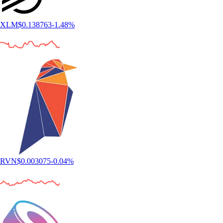
XLM
$
0.138763
-1.48
%
RVN
$
0.003075
-0.04
%