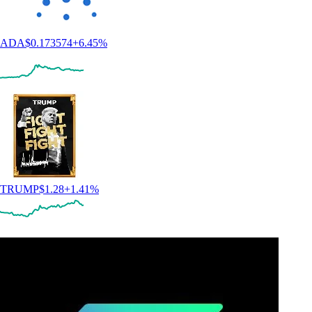
ADA
$
0.173574
+
6.45
%
TRUMP
$
1.28
+
1.41
%