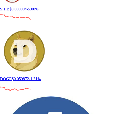
SHIB
$
0.000004
-5.00
%
DOGE
$
0.059872
-1.31
%