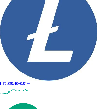
LTC
$
39.40
+
0.91
%