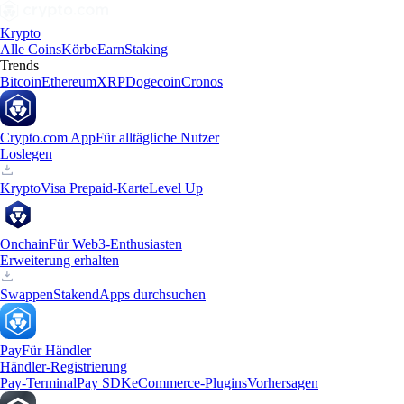
Krypto
Alle Coins
Körbe
Earn
Staking
Trends
Bitcoin
Ethereum
XRP
Dogecoin
Cronos
Crypto.com App
Für alltägliche Nutzer
Loslegen
Krypto
Visa Prepaid-Karte
Level Up
Onchain
Für Web3-Enthusiasten
Erweiterung erhalten
Swappen
Staken
dApps durchsuchen
Pay
Für Händler
Händler-Registrierung
Pay-Terminal
Pay SDK
eCommerce-Plugins
Vorhersagen