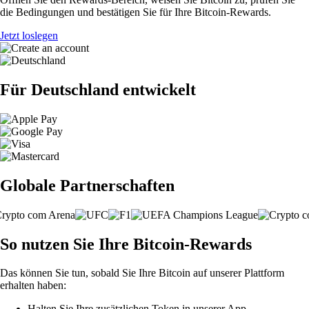
die Bedingungen und bestätigen Sie für Ihre Bitcoin-Rewards.
Jetzt loslegen
Für Deutschland entwickelt
Globale Partnerschaften
So nutzen Sie Ihre Bitcoin-Rewards
Das können Sie tun, sobald Sie Ihre Bitcoin auf unserer Plattform
erhalten haben:
Halten Sie Ihre zusätzlichen Token in unserer App.