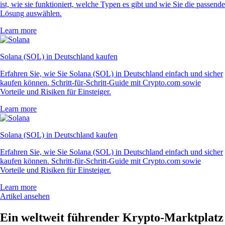
ist, wie sie funktioniert, welche Typen es gibt und wie Sie die passende
Lösung auswählen.
Learn more
Solana (SOL) in Deutschland kaufen
Erfahren Sie, wie Sie Solana (SOL) in Deutschland einfach und sicher
kaufen können. Schritt-für-Schritt-Guide mit Crypto.com sowie
Vorteile und Risiken für Einsteiger.
Learn more
Solana (SOL) in Deutschland kaufen
Erfahren Sie, wie Sie Solana (SOL) in Deutschland einfach und sicher
kaufen können. Schritt-für-Schritt-Guide mit Crypto.com sowie
Vorteile und Risiken für Einsteiger.
Learn more
Artikel ansehen
Ein weltweit führender Krypto-Marktplatz