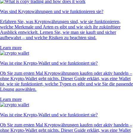
Was sind Kryptowährungen und wie funktionieren sie?
Erfahren Sie, was Kryptowährungen sind, wie sie funktionieren,
welche Merkmale und Arten es gibt und wie sich ihr zukünftiger
Ausblick entwickelt. Lernen Sie, wie man sie kauft und sicher
aufbewahrt – und welche Risiken zu beachten sind.
Learn more
Was ist eine Krypto-Wallet und wie funktioniert sie?
Ob Sie zum ersten Mal Kryptowährungen kaufen oder aktiv handeln –
ohne Krypto-Wallet geht nichts. Dieser Guide erklärt, was eine Wallet
ist, wie sie funktioniert, welche Typen es gibt und wie Sie die passende
Lösung auswählen.
Learn more
Was ist eine Krypto-Wallet und wie funktioniert sie?
Ob Sie zum ersten Mal Kryptowährungen kaufen oder aktiv handeln –
ohne Krypto-Wallet geht nichts. Dieser Guide erklärt, was eine Wallet