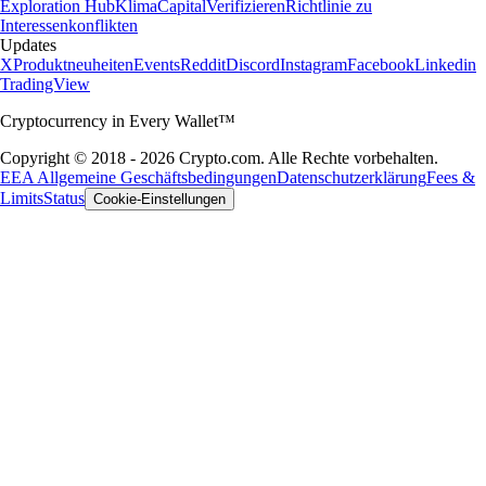
Exploration Hub
Klima
Capital
Verifizieren
Richtlinie zu
Interessenkonflikten
Updates
X
Produktneuheiten
Events
Reddit
Discord
Instagram
Facebook
Linkedin
TradingView
Cryptocurrency in Every Wallet™
Copyright © 2018 - 2026 Crypto.com. Alle Rechte vorbehalten.
EEA Allgemeine Geschäftsbedingungen
Datenschutzerklärung
Fees &
Limits
Status
Cookie-Einstellungen