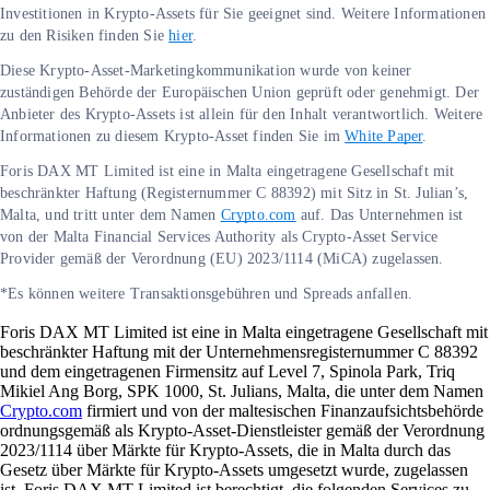
Investitionen in Krypto-Assets für Sie geeignet sind. Weitere Informationen
zu den Risiken finden Sie
hier
.
Diese Krypto-Asset-Marketingkommunikation wurde von keiner
zuständigen Behörde der Europäischen Union geprüft oder genehmigt. Der
Anbieter des Krypto-Assets ist allein für den Inhalt verantwortlich. Weitere
Informationen zu diesem Krypto-Asset finden Sie im
White Paper
.
Foris DAX MT Limited ist eine in Malta eingetragene Gesellschaft mit
beschränkter Haftung (Registernummer C 88392) mit Sitz in St. Julian’s,
Malta, und tritt unter dem Namen
Crypto.com
auf. Das Unternehmen ist
von der Malta Financial Services Authority als Crypto-Asset Service
Provider gemäß der Verordnung (EU) 2023/1114 (MiCA) zugelassen.
*Es können weitere Transaktionsgebühren und Spreads anfallen.
Foris DAX MT Limited ist eine in Malta eingetragene Gesellschaft mit
beschränkter Haftung mit der Unternehmensregisternummer C 88392
und dem eingetragenen Firmensitz auf Level 7, Spinola Park, Triq
Mikiel Ang Borg, SPK 1000, St. Julians, Malta, die unter dem Namen
Crypto.com
firmiert und von der maltesischen Finanzaufsichtsbehörde
ordnungsgemäß als Krypto-Asset-Dienstleister gemäß der Verordnung
2023/1114 über Märkte für Krypto-Assets, die in Malta durch das
Gesetz über Märkte für Krypto-Assets umgesetzt wurde, zugelassen
ist. Foris DAX MT Limited ist berechtigt, die folgenden Services zu