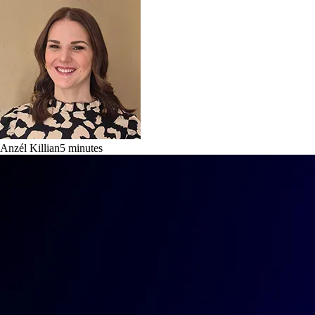
Anzél Killian
5
minutes