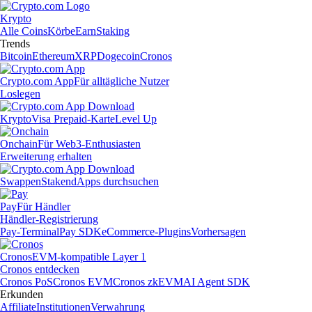
Krypto
Alle Coins
Körbe
Earn
Staking
Trends
Bitcoin
Ethereum
XRP
Dogecoin
Cronos
Crypto.com App
Für alltägliche Nutzer
Loslegen
Krypto
Visa Prepaid-Karte
Level Up
Onchain
Für Web3-Enthusiasten
Erweiterung erhalten
Swappen
Staken
dApps durchsuchen
Pay
Für Händler
Händler-Registrierung
Pay-Terminal
Pay SDK
eCommerce-Plugins
Vorhersagen
Cronos
EVM-kompatible Layer 1
Cronos entdecken
Cronos PoS
Cronos EVM
Cronos zkEVM
AI Agent SDK
Erkunden
Affiliate
Institutionen
Verwahrung