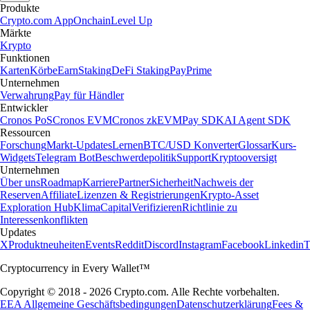
Produkte
Crypto.com App
Onchain
Level Up
Märkte
Krypto
Funktionen
Karten
Körbe
Earn
Staking
DeFi Staking
Pay
Prime
Unternehmen
Verwahrung
Pay für Händler
Entwickler
Cronos PoS
Cronos EVM
Cronos zkEVM
Pay SDK
AI Agent SDK
Ressourcen
Forschung
Markt-Updates
Lernen
BTC/USD Konverter
Glossar
Kurs-
Widgets
Telegram Bot
Beschwerdepolitik
Support
Kryptooversigt
Unternehmen
Über uns
Roadmap
Karriere
Partner
Sicherheit
Nachweis der
Reserven
Affiliate
Lizenzen & Registrierungen
Krypto-Asset
Exploration Hub
Klima
Capital
Verifizieren
Richtlinie zu
Interessenkonflikten
Updates
X
Produktneuheiten
Events
Reddit
Discord
Instagram
Facebook
Linkedin
T
Cryptocurrency in Every Wallet™
Copyright © 2018 - 2026 Crypto.com. Alle Rechte vorbehalten.
EEA Allgemeine Geschäftsbedingungen
Datenschutzerklärung
Fees &