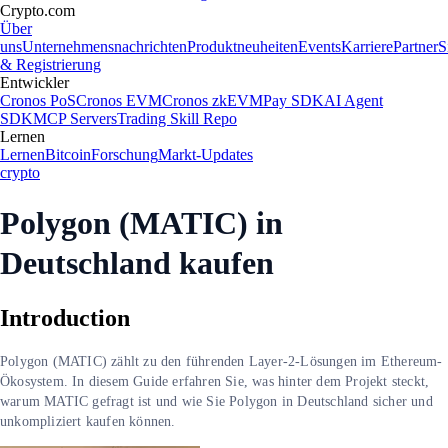
Crypto.com
Über
uns
Unternehmensnachrichten
Produktneuheiten
Events
Karriere
Partner
S
& Registrierung
Entwickler
Cronos PoS
Cronos EVM
Cronos zkEVM
Pay SDK
AI Agent
SDK
MCP Servers
Trading Skill Repo
Lernen
Lernen
Bitcoin
Forschung
Markt-Updates
crypto
Polygon (MATIC) in
Deutschland kaufen
Introduction
Polygon (MATIC) zählt zu den führenden Layer-2-Lösungen im Ethereum-
Ökosystem. In diesem Guide erfahren Sie, was hinter dem Projekt steckt,
warum MATIC gefragt ist und wie Sie Polygon in Deutschland sicher und
unkompliziert kaufen können.