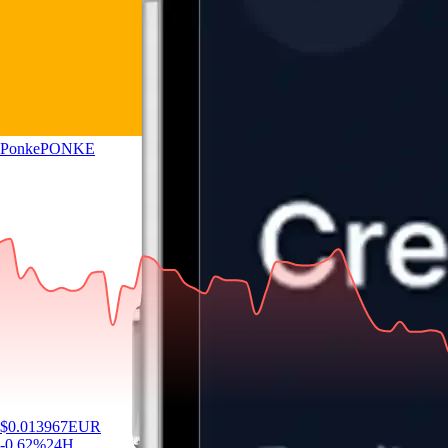
Ponke
PONKE
$
0.013967
EUR
-0.62
%
24H