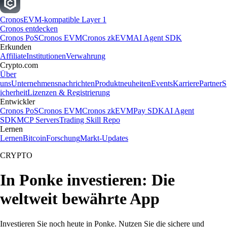
Cronos
EVM-kompatible Layer 1
Cronos entdecken
Cronos PoS
Cronos EVM
Cronos zkEVM
AI Agent SDK
Erkunden
Affiliate
Institutionen
Verwahrung
Crypto.com
Über
uns
Unternehmensnachrichten
Produktneuheiten
Events
Karriere
Partner
S
icherheit
Lizenzen & Registrierung
Entwickler
Cronos PoS
Cronos EVM
Cronos zkEVM
Pay SDK
AI Agent
SDK
MCP Servers
Trading Skill Repo
Lernen
Lernen
Bitcoin
Forschung
Markt-Updates
CRYPTO
In Ponke investieren: Die
weltweit bewährte App
Investieren Sie noch heute in Ponke. Nutzen Sie die sichere und