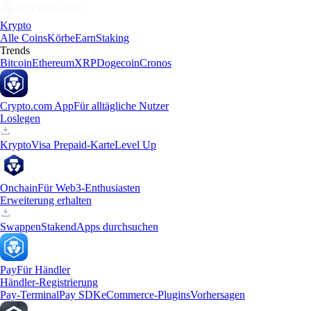
Krypto
Alle Coins
Körbe
Earn
Staking
Trends
Bitcoin
Ethereum
XRP
Dogecoin
Cronos
Crypto.com App
Für alltägliche Nutzer
Loslegen
Krypto
Visa Prepaid-Karte
Level Up
Onchain
Für Web3-Enthusiasten
Erweiterung erhalten
Swappen
Staken
dApps durchsuchen
Pay
Für Händler
Händler-Registrierung
Pay-Terminal
Pay SDK
eCommerce-Plugins
Vorhersagen