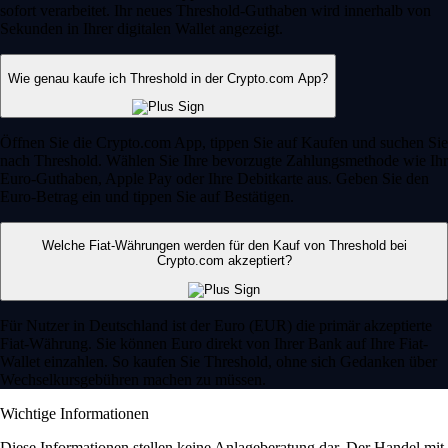
sofort verarbeitet. Ihr neues Threshold-Guthaben wird innerhalb von
Sekunden in Ihrer digitalen Wallet angezeigt.
Wie genau kaufe ich Threshold in der Crypto.com App?
Öffnen Sie die Crypto.com App, tippen Sie auf Kaufen und suchen Sie
nach Threshold. Wählen Sie Ihre bevorzugte Zahlungsmethode wie Ihr
Euro-Guthaben, Apple Pay oder Ihre Debitkarte aus. Geben Sie den
Euro-Betrag ein und tippen Sie auf Bestätigen.
Welche Fiat-Währungen werden für den Kauf von Threshold bei
Crypto.com akzeptiert?
Für Nutzer in Deutschland ist der Euro (EUR) die primär akzeptierte
Fiat-Währung. Sie können Euro direkt von Ihrer Bank auf Ihre Fiat-
Wallet einzahlen. So kaufen Sie Threshold, ohne sich Gedanken über
Wechselkursgebühren machen zu müssen.
Wichtige Informationen
Diese Informationen stellen keine Anlageberatung dar. Der Handel mit