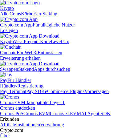
Krypto
Alle Coins
Körbe
Earn
Staking
Crypto.com App
Für alltägliche Nutzer
Loslegen
Krypto
Visa Prepaid-Karte
Level Up
Onchain
Für Web3-Enthusiasten
Erweiterung erhalten
Swappen
Staken
dApps durchsuchen
Pay
Für Händler
Händler-Registrierung
Pay-Terminal
Pay SDK
eCommerce-Plugins
Vorhersagen
Cronos
EVM-kompatible Layer 1
Cronos entdecken
Cronos PoS
Cronos EVM
Cronos zkEVM
AI Agent SDK
Erkunden
Affiliate
Institutionen
Verwahrung
Crypto.com
Über