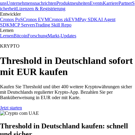
uns
Unternehmensnachrichten
Produktneuheiten
Events
Karriere
Partner
S
icherheit
Lizenzen & Registrierung
Entwickler
Cronos PoS
Cronos EVM
Cronos zkEVM
Pay SDK
AI Agent
SDK
MCP Servers
Trading Skill Repo
Lernen
Lernen
Bitcoin
Forschung
Markt-Updates
KRYPTO
Threshold in Deutschland sofort
mit EUR kaufen
Kaufen Sie Threshold und über 400 weitere Kryptowährungen sicher
mit Deutschlands regulierter Krypto-App. Bezahlen Sie per
Banküberweisung in EUR oder mit Karte.
Jetzt starten
Threshold in Deutschland kaufen: schnell
und sicher