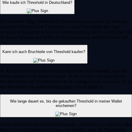
Wie kaufe ich Threshold in Deutschland?
Der sicherste Weg, Threshold in Deutschland zu kaufen, ist über eine
regulierte Plattform wie Crypto.com. Laden Sie einfach die App
herunter, schlussfolgern Sie die Identitätsprüfung (KYC) und laden Sie
Ihr Konto bequem per SEPA-Banküberweisung oder Kreditkarte auf.
Kann ich auch Bruchteile von Threshold kaufen?
Ja, Kryptowährungen sind hochgradig teilbar. Das bedeutet, dass Sie
keinen ganzen Coin kaufen müssen. In der Crypto.com App können
Sie Bruchteile von Threshold bereits ab wenigen Euro erwerben. So ist
das Investieren mit jedem Budget ganz einfach möglich.
Wie lange dauert es, bis die gekauften Threshold in meiner Wallet
erscheinen?
Wenn Sie Threshold mit einer Debitkarte, Apple Pay, Google Pay oder
Ihrem Euro-Guthaben bei Crypto.com kaufen, wird die Transaktion