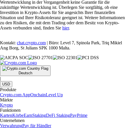
Wertentwicklung in der Vergangenheit keine Garantie für die
zukünftige Wertentwicklung ist. Überlegen Sie sorgfältig, ob eine
Investition in Krypto-Assets für Sie angesichts Ihrer finanziellen
Situation und Ihrer Risikotoleranz geeignet ist. Weitere Informationen
zu den Risiken, die mit dem Trading oder dem Besitz von Krypto-
Assets verbunden sind, finden Sie
hier
.
Kontakt:
chat.crypto.com
| Büro: Level 7, Spinola Park, Triq Mikiel
Ang Borg, St Julians SPK 1000 Malta.
Deutsch
|
USD
Produkte
Crypto.com App
Onchain
Level Up
Märkte
Krypto
Funktionen
Karten
Körbe
Earn
Staking
DeFi Staking
Pay
Prime
Unternehmen
Verwahrung
Pay für Händler