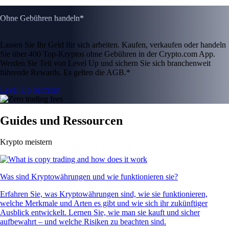
Ohne Gebühren handeln*
Lassen Sie Ihr Geld für sich arbeiten. Kaufen, verkaufen oder handeln
Sie über 400 Top-Kryptos ohne Gebühren in der Crypto.com App.
Werden Sie Teil von Level Up und sichern Sie sich branchenweit
führende Rewards. Es gelten die AGB.*
Level Up beitreten
Guides und Ressourcen
Krypto meistern
Was sind Kryptowährungen und wie funktionieren sie?
Erfahren Sie, was Kryptowährungen sind, wie sie funktionieren,
welche Merkmale und Arten es gibt und wie sich ihr zukünftiger
Ausblick entwickelt. Lernen Sie, wie man sie kauft und sicher
aufbewahrt – und welche Risiken zu beachten sind.