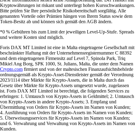
Kryptowährungen ist riskant und unterliegt hohen Kursschwankungen.
Bitte prüfen Sie Ihre persönliche Risikobereitschaft sorgfältig. Alle
genannten Vorteile oder Prämien hängen von Ihrem Status sowie dem
Token-Besitz ab und können sich gemäß den AGB ändern.
*0 % Gebühren bis zum Limit der jeweiligen Level-Up-Stufe. Spreads
und weitere Kosten sind möglich.
Foris DAX MT Limited ist eine in Malta eingetragene Gesellschaft mit
beschränkter Haftung mit der Unternehmensregisternummer C 88392
und dem eingetragenen Firmensitz auf Level 7, Spinola Park, Triq
Mikiel Ang Borg, SPK 1000, St. Julians, Malta, die unter dem Namen
Crypto.com
firmiert und von der maltesischen Finanzaufsichtsbehörde
ordnungsgemäß als Krypto-Asset-Dienstleister gemäß der Verordnung
2023/1114 über Märkte für Krypto-Assets, die in Malta durch das
Gesetz über Märkte für Krypto-Assets umgesetzt wurde, zugelassen
ist. Foris DAX MT Limited ist berechtigt, die folgenden Services zu
erbringen: 1. Umtausch von Krypto-Assets in Geldmittel; 2. Umtausch
von Krypto-Assets in andere Krypto-Assets; 3. Empfang und
Übermittlung von Orders für Krypto-Assets im Namen von Kunden;
4. Ausführung von Orders für Krypto-Assets im Namen von Kunden;
5. Überweisungsservices für Krypto-Assets im Namen von Kunden;
und 6. Verwahrung und Verwaltung von Krypto-Assets im Namen von
Kunden.