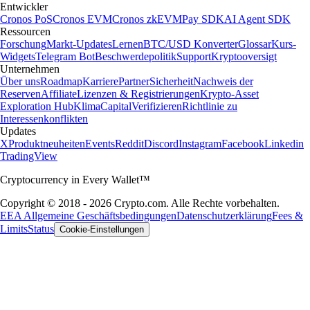
Entwickler
Cronos PoS
Cronos EVM
Cronos zkEVM
Pay SDK
AI Agent SDK
Ressourcen
Forschung
Markt-Updates
Lernen
BTC/USD Konverter
Glossar
Kurs-
Widgets
Telegram Bot
Beschwerdepolitik
Support
Kryptooversigt
Unternehmen
Über uns
Roadmap
Karriere
Partner
Sicherheit
Nachweis der
Reserven
Affiliate
Lizenzen & Registrierungen
Krypto-Asset
Exploration Hub
Klima
Capital
Verifizieren
Richtlinie zu
Interessenkonflikten
Updates
X
Produktneuheiten
Events
Reddit
Discord
Instagram
Facebook
Linkedin
TradingView
Cryptocurrency in Every Wallet™
Copyright © 2018 - 2026 Crypto.com. Alle Rechte vorbehalten.
EEA Allgemeine Geschäftsbedingungen
Datenschutzerklärung
Fees &
Limits
Status
Cookie-Einstellungen