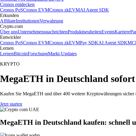
Cronos entdecken
Cronos PoS
Cronos EVM
Cronos zkEVM
AI Agent SDK
Erkunden
Affiliate
Institutionen
Verwahrung
Crypto.com
Über uns
Unternehmensnachrichten
Produktneuheiten
Events
Karriere
Pa
Entwickler
Cronos PoS
Cronos EVM
Cronos zkEVM
Pay SDK
AI Agent SDK
MCP
Lernen
Lernen
Bitcoin
Forschung
Markt-Updates
KRYPTO
MegaETH in Deutschland sofort
Kaufen Sie MegaETH und über 400 weitere Kryptowährungen sicher mi
Jetzt starten
MegaETH in Deutschland kaufen: schnell u