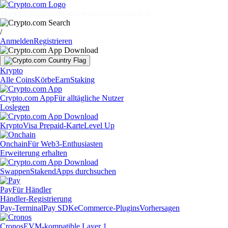
Märkte
Einzelpersonen
Unternehmen
Entdecken
/
Anmelden
Registrieren
Krypto
Alle Coins
Körbe
Earn
Staking
Crypto.com App
Für alltägliche Nutzer
Loslegen
Krypto
Visa Prepaid-Karte
Level Up
Onchain
Für Web3-Enthusiasten
Erweiterung erhalten
Swappen
Staken
dApps durchsuchen
Pay
Für Händler
Händler-Registrierung
Pay-Terminal
Pay SDK
eCommerce-Plugins
Vorhersagen
Cronos
EVM-kompatible Layer 1