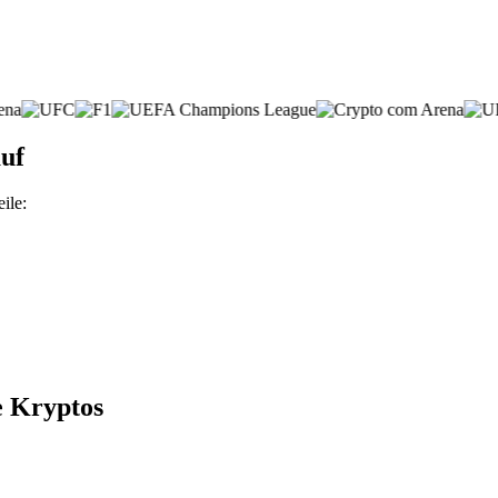
uf
ile:
e Kryptos