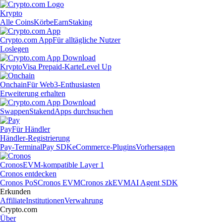
Krypto
Alle Coins
Körbe
Earn
Staking
Crypto.com App
Für alltägliche Nutzer
Loslegen
Krypto
Visa Prepaid-Karte
Level Up
Onchain
Für Web3-Enthusiasten
Erweiterung erhalten
Swappen
Staken
dApps durchsuchen
Pay
Für Händler
Händler-Registrierung
Pay-Terminal
Pay SDK
eCommerce-Plugins
Vorhersagen
Cronos
EVM-kompatible Layer 1
Cronos entdecken
Cronos PoS
Cronos EVM
Cronos zkEVM
AI Agent SDK
Erkunden
Affiliate
Institutionen
Verwahrung
Crypto.com
Über