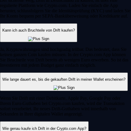
Der sicherste Weg, Drift in Deutschland zu kaufen, ist über eine
regulierte Plattform wie Crypto.com. Laden Sie einfach die App
herunter, schlussfolgern Sie die Identitätsprüfung (KYC) und laden Sie
Ihr Konto bequem per SEPA-Banküberweisung oder Kreditkarte auf.
Kann ich auch Bruchteile von Drift kaufen?
Ja, Kryptowährungen sind hochgradig teilbar. Das bedeutet, dass Sie
keinen ganzen Coin kaufen müssen. In der Crypto.com App können
Sie Bruchteile von Drift bereits ab wenigen Euro erwerben. So ist das
Investieren mit jedem Budget ganz einfach möglich.
Wie lange dauert es, bis die gekauften Drift in meiner Wallet erscheinen?
Wenn Sie Drift mit einer Debitkarte, Apple Pay, Google Pay oder
Ihrem Euro-Guthaben bei Crypto.com kaufen, wird die Transaktion
sofort verarbeitet. Ihr neues Drift-Guthaben wird innerhalb von
Sekunden in Ihrer digitalen Wallet angezeigt.
Wie genau kaufe ich Drift in der Crypto.com App?