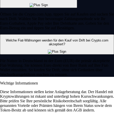
Öffnen Sie die Crypto.com App, tippen Sie auf Kaufen und suchen Sie
nach Drift. Wählen Sie Ihre bevorzugte Zahlungsmethode wie Ihr
Euro-Guthaben, Apple Pay oder Ihre Debitkarte aus. Geben Sie den
Euro-Betrag ein und tippen Sie auf Bestätigen.
Welche Fiat-Währungen werden für den Kauf von Drift bei Crypto.com
akzeptiert?
Für Nutzer in Deutschland ist der Euro (EUR) die primär akzeptierte
Fiat-Währung. Sie können Euro direkt von Ihrer Bank auf Ihre Fiat-
Wallet einzahlen. So kaufen Sie Drift, ohne sich Gedanken über
Wechselkursgebühren machen zu müssen.
Wichtige Informationen
Diese Informationen stellen keine Anlageberatung dar. Der Handel mit
Kryptowährungen ist riskant und unterliegt hohen Kursschwankungen.
Bitte prüfen Sie Ihre persönliche Risikobereitschaft sorgfältig. Alle
genannten Vorteile oder Prämien hängen von Ihrem Status sowie dem
Token-Besitz ab und können sich gemäß den AGB ändern.