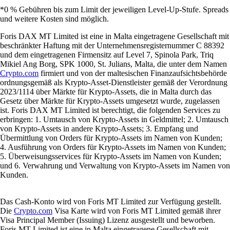
*0 % Gebühren bis zum Limit der jeweiligen Level-Up-Stufe. Spreads
und weitere Kosten sind möglich.
Foris DAX MT Limited ist eine in Malta eingetragene Gesellschaft mit
beschränkter Haftung mit der Unternehmensregisternummer C 88392
und dem eingetragenen Firmensitz auf Level 7, Spinola Park, Triq
Mikiel Ang Borg, SPK 1000, St. Julians, Malta, die unter dem Namen
Crypto.com
firmiert und von der maltesischen Finanzaufsichtsbehörde
ordnungsgemäß als Krypto-Asset-Dienstleister gemäß der Verordnung
2023/1114 über Märkte für Krypto-Assets, die in Malta durch das
Gesetz über Märkte für Krypto-Assets umgesetzt wurde, zugelassen
ist. Foris DAX MT Limited ist berechtigt, die folgenden Services zu
erbringen: 1. Umtausch von Krypto-Assets in Geldmittel; 2. Umtausch
von Krypto-Assets in andere Krypto-Assets; 3. Empfang und
Übermittlung von Orders für Krypto-Assets im Namen von Kunden;
4. Ausführung von Orders für Krypto-Assets im Namen von Kunden;
5. Überweisungsservices für Krypto-Assets im Namen von Kunden;
und 6. Verwahrung und Verwaltung von Krypto-Assets im Namen von
Kunden.
Das Cash-Konto wird von Foris MT Limited zur Verfügung gestellt.
Die
Crypto.com
Visa Karte wird von Foris MT Limited gemäß ihrer
Visa Principal Member (Issuing) Lizenz ausgestellt und beworben.
Foris MT Limited ist eine in Malta eingetragene Gesellschaft mit