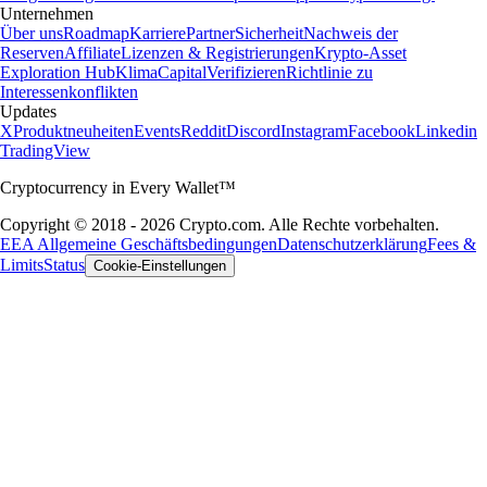
Unternehmen
Über uns
Roadmap
Karriere
Partner
Sicherheit
Nachweis der
Reserven
Affiliate
Lizenzen & Registrierungen
Krypto-Asset
Exploration Hub
Klima
Capital
Verifizieren
Richtlinie zu
Interessenkonflikten
Updates
X
Produktneuheiten
Events
Reddit
Discord
Instagram
Facebook
Linkedin
TradingView
Cryptocurrency in Every Wallet™
Copyright © 2018 - 2026 Crypto.com. Alle Rechte vorbehalten.
EEA Allgemeine Geschäftsbedingungen
Datenschutzerklärung
Fees &
Limits
Status
Cookie-Einstellungen