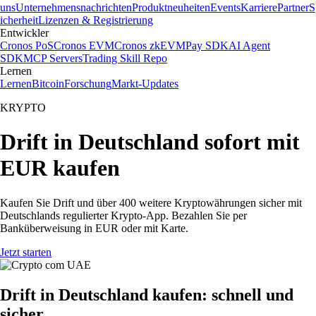
uns
Unternehmensnachrichten
Produktneuheiten
Events
Karriere
Partner
S
icherheit
Lizenzen & Registrierung
Entwickler
Cronos PoS
Cronos EVM
Cronos zkEVM
Pay SDK
AI Agent
SDK
MCP Servers
Trading Skill Repo
Lernen
Lernen
Bitcoin
Forschung
Markt-Updates
KRYPTO
Drift in Deutschland sofort mit
EUR kaufen
Kaufen Sie Drift und über 400 weitere Kryptowährungen sicher mit
Deutschlands regulierter Krypto-App. Bezahlen Sie per
Banküberweisung in EUR oder mit Karte.
Jetzt starten
Drift in Deutschland kaufen: schnell und
sicher