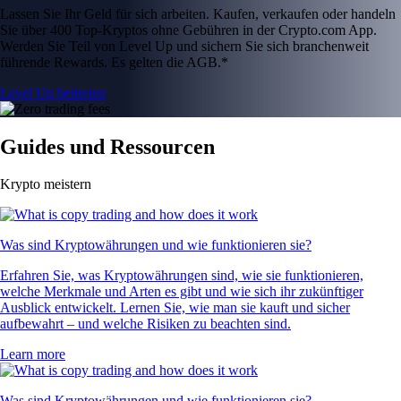
Lassen Sie Ihr Geld für sich arbeiten. Kaufen, verkaufen oder handeln
Sie über 400 Top-Kryptos ohne Gebühren in der Crypto.com App.
Werden Sie Teil von Level Up und sichern Sie sich branchenweit
führende Rewards. Es gelten die AGB.*
Level Up beitreten
Guides und Ressourcen
Krypto meistern
Was sind Kryptowährungen und wie funktionieren sie?
Erfahren Sie, was Kryptowährungen sind, wie sie funktionieren,
welche Merkmale und Arten es gibt und wie sich ihr zukünftiger
Ausblick entwickelt. Lernen Sie, wie man sie kauft und sicher
aufbewahrt – und welche Risiken zu beachten sind.
Learn more
Was sind Kryptowährungen und wie funktionieren sie?