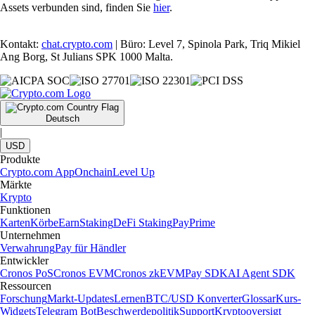
Assets verbunden sind, finden Sie
hier
.
Kontakt:
chat.crypto.com
| Büro: Level 7, Spinola Park, Triq Mikiel
Ang Borg, St Julians SPK 1000 Malta.
Deutsch
|
USD
Produkte
Crypto.com App
Onchain
Level Up
Märkte
Krypto
Funktionen
Karten
Körbe
Earn
Staking
DeFi Staking
Pay
Prime
Unternehmen
Verwahrung
Pay für Händler
Entwickler
Cronos PoS
Cronos EVM
Cronos zkEVM
Pay SDK
AI Agent SDK
Ressourcen
Forschung
Markt-Updates
Lernen
BTC/USD Konverter
Glossar
Kurs-
Widgets
Telegram Bot
Beschwerdepolitik
Support
Kryptooversigt